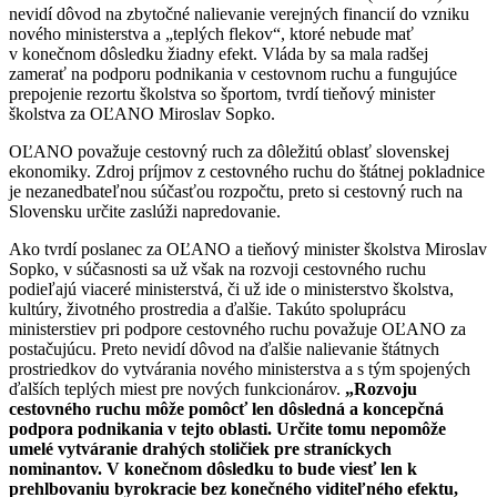
nevidí dôvod na zbytočné nalievanie verejných financií do vzniku
nového ministerstva a „teplých flekov“, ktoré nebude mať
v konečnom dôsledku žiadny efekt. Vláda by sa mala radšej
zamerať na podporu podnikania v cestovnom ruchu a fungujúce
prepojenie rezortu školstva so športom, tvrdí tieňový minister
školstva za OĽANO Miroslav Sopko.
OĽANO považuje cestovný ruch za dôležitú oblasť slovenskej
ekonomiky. Zdroj príjmov z cestovného ruchu do štátnej pokladnice
je nezanedbateľnou súčasťou rozpočtu, preto si cestovný ruch na
Slovensku určite zaslúži napredovanie.
Ako tvrdí poslanec za OĽANO a tieňový minister školstva Miroslav
Sopko, v súčasnosti sa už však na rozvoji cestovného ruchu
podieľajú viaceré ministerstvá, či už ide o ministerstvo školstva,
kultúry, životného prostredia a ďalšie. Takúto spoluprácu
ministerstiev pri podpore cestovného ruchu považuje OĽANO za
postačujúcu. Preto nevidí dôvod na ďalšie nalievanie štátnych
prostriedkov do vytvárania nového ministerstva a s tým spojených
ďalších teplých miest pre nových funkcionárov.
„Rozvoju
cestovného ruchu môže pomôcť len dôsledná a koncepčná
podpora podnikania v tejto oblasti. Určite tomu nepomôže
umelé vytváranie drahých stoličiek pre straníckych
nominantov. V konečnom dôsledku to bude viesť len k
prehlbovaniu byrokracie bez konečného viditeľného efektu,