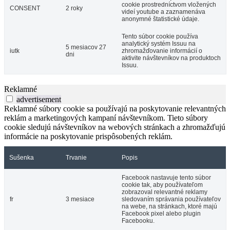
cookie prostredníctvom vložených
CONSENT
2 roky
videí youtube a zaznamenáva
anonymné štatistické údaje.
Tento súbor cookie používa
analytický systém Issuu na
5 mesiacov 27
iutk
zhromažďovanie informácií o
dni
aktivite návštevníkov na produktoch
Issuu.
Reklamné
advertisement
Reklamné súbory cookie sa používajú na poskytovanie relevantných
reklám a marketingových kampaní návštevníkom. Tieto súbory
cookie sledujú návštevníkov na webových stránkach a zhromažďujú
informácie na poskytovanie prispôsobených reklám.
Sušenka
Trvanie
Popis
Facebook nastavuje tento súbor
cookie tak, aby používateľom
zobrazoval relevantné reklamy
fr
3 mesiace
sledovaním správania používateľov
na webe, na stránkach, ktoré majú
Facebook pixel alebo plugin
Facebooku.