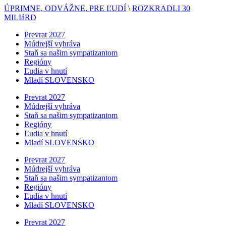
ÚPRIMNE, ODVÁŽNE, PRE ĽUDÍ
\
ROZKRADLI 30
MILIáRD
Prevrat 2027
Múdrejší vyhráva
Staň sa našim sympatizantom
Regióny
Ľudia v hnutí
Mladí SLOVENSKO
Prevrat 2027
Múdrejší vyhráva
Staň sa našim sympatizantom
Regióny
Ľudia v hnutí
Mladí SLOVENSKO
Prevrat 2027
Múdrejší vyhráva
Staň sa našim sympatizantom
Regióny
Ľudia v hnutí
Mladí SLOVENSKO
Prevrat 2027