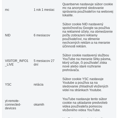
Quantserve nastavuje súbor cookie
mc na anonymné sledovanie
mc
1 rok 1 mesiac
správania používateľov na webovej
lokalite.
Súbor cookie NID nastavený
spoločnosťou Google sa používa
na reklamné účely; na obmedzenie
NID
6 mesiacov
počtu zobrazení reklamy
používateľovi, na stlmenie
nechcených reklám a na meranie
účinnosti reklám.
Súbor cookie nastavený službou
YouTube na meranie šírky pásma,
VISITOR_INFO1
5 mesiacov 27
ktorý určuje, či používateľ získa
_LIVE
dní
nové alebo staré rozhranie
prehrávača.
Súbor cookie YSC nastavuje
Youtube a používa sa na
YSC
relácia
sledovanie zhliadnutí vložených
videí na stránkach Youtube.
YouTube nastavuje tento súbor
yt-remote-
cookie na ukladanie predvolieb
connected-
okamih
videa používateľa pomocou
devices
vloženého videa YouTube.