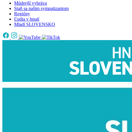
Múdrejší vyhráva
Staň sa našim sympatizantom
Regióny
Ľudia v hnutí
Mladí SLOVENSKO