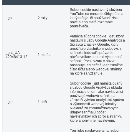
Súbor cookie nastavený službou
YouTube na meranie šírky pásma,
_ga
2 roky
ktorý určuje, či používateľ získa
nové alebo staré rozhranie
prehrávača.
Variácia súboru cookie _gat, ktorý
nastavili služby Google Analytics a
Správca značiek Google, ktorý
umožňuje vlastníkom webových
_gat_UA-
stránok sledovať správanie
1 minúta
42948413-12
návštevníkov a merať výkonnosť
stránok. Prvok vzoru v názve
obsahuje jedinečné identifikačné
číslo účtu alebo webovej stránky,
na ktoré sa vzťahuje.
Súbor cookie _gid nainštalovaný
službou Google Analytics ukladá
informácie o tom, ako návštevníci
používajú webovú stránku, a
zároveň vytvára analytickú správu
_gid
1 deň
o výkonnosti webovej lokality.
Niektoré zo zhromažďovaných
údajov zahŕňajú počet
návštevníkov, ich zdroj a stránky,
ktoré anonymne navštevujú.
YouTube nastavuje tento súbor