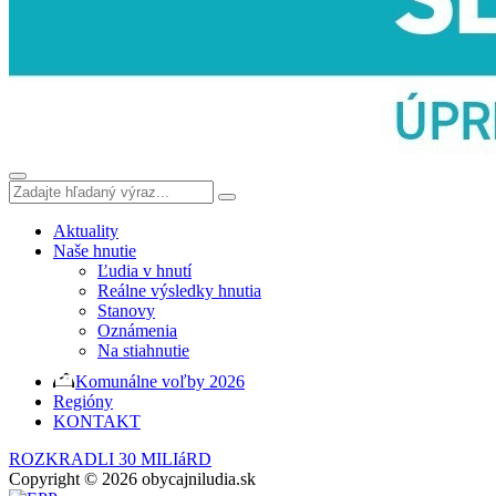
Aktuality
Naše hnutie
Ľudia v hnutí
Reálne výsledky hnutia
Stanovy
Oznámenia
Na stiahnutie
Komunálne voľby 2026
Regióny
KONTAKT
ROZKRADLI 30 MILIáRD
Copyright © 2026 obycajniludia.sk