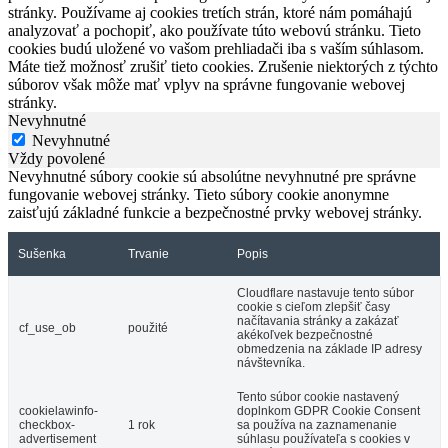
stránky. Používame aj cookies tretích strán, ktoré nám pomáhajú
analyzovať a pochopiť, ako používate túto webovú stránku. Tieto
cookies budú uložené vo vašom prehliadači iba s vaším súhlasom.
Máte tiež možnosť zrušiť tieto cookies. Zrušenie niektorých z týchto
súborov však môže mať vplyv na správne fungovanie webovej
stránky.
Nevyhnutné
Nevyhnutné
Vždy povolené
Nevyhnutné súbory cookie sú absolútne nevyhnutné pre správne
fungovanie webovej stránky. Tieto súbory cookie anonymne
zaisťujú základné funkcie a bezpečnostné prvky webovej stránky.
Sušenka
Trvanie
Popis
Cloudflare nastavuje tento súbor
cookie s cieľom zlepšiť časy
načítavania stránky a zakázať
cf_use_ob
použité
akékoľvek bezpečnostné
obmedzenia na základe IP adresy
návštevníka.
Tento súbor cookie nastavený
cookielawinfo-
doplnkom GDPR Cookie Consent
checkbox-
1 rok
sa používa na zaznamenanie
advertisement
súhlasu používateľa s cookies v