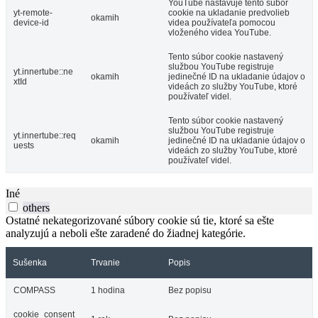
YouTube nastavuje tento súbor
yt-remote-
cookie na ukladanie predvolieb
okamih
device-id
videa používateľa pomocou
vloženého videa YouTube.
Tento súbor cookie nastavený
službou YouTube registruje
yt.innertube::ne
okamih
jedinečné ID na ukladanie údajov o
xtId
videách zo služby YouTube, ktoré
používateľ videl.
Tento súbor cookie nastavený
službou YouTube registruje
yt.innertube::req
okamih
jedinečné ID na ukladanie údajov o
uests
videách zo služby YouTube, ktoré
používateľ videl.
Iné
others
Ostatné nekategorizované súbory cookie sú tie, ktoré sa ešte
analyzujú a neboli ešte zaradené do žiadnej kategórie.
Sušenka
Trvanie
Popis
COMPASS
1 hodina
Bez popisu
cookie_consent