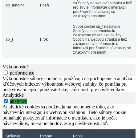
zo Spotify na webovú stránku a tiež
sp_landing
1 deň
registruje informácie o interakcii
používateľa súvisiacej so
zvukovým obsahom.
Súbor cookie sp_t nastavuje
Spotify na implementáciu
zvukového obsahu zo služby
sp_t
1 rok
Spotify na webovú stránku a tiež
zaznamenáva informácie o
interakcii používateľa súvisiacej so
zvukovým obsahom.
Výkonnostné
performance
Výkonnostné súbory cookie sa používajú na pochopenie a analýzu
kľúčových indexov výkonnosti webovej stránky, čo pomáha pri
poskytovaní lepšej používateľskej skúsenosti pre návštevníkov.
Analytické
analytics
Analytické cookies sa používajú na pochopenie toho, ako
návštevníci interagujú s webovou stránkou. Tieto súbory cookie
pomáhajú poskytovať informácie o metrikách, ako je počet
návštevníkov, miera odchodov, zdroj návštevnosti atď.
Sušenka
Trvanie
Popis