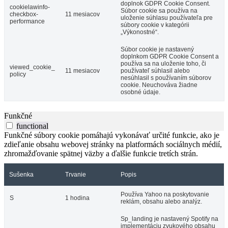
doplnok GDPR Cookie Consent.
cookielawinfo-
Súbor cookie sa používa na
checkbox-
11 mesiacov
uloženie súhlasu používateľa pre
performance
súbory cookie v kategórii
„Výkonostné“.
Súbor cookie je nastavený
doplnkom GDPR Cookie Consent a
používa sa na uloženie toho, či
viewed_cookie_
11 mesiacov
používateľ súhlasil alebo
policy
nesúhlasil s používaním súborov
cookie. Neuchováva žiadne
osobné údaje.
Funkčné
functional
Funkčné súbory cookie pomáhajú vykonávať určité funkcie, ako je
zdieľanie obsahu webovej stránky na platformách sociálnych médií,
zhromažďovanie spätnej väzby a ďalšie funkcie tretích strán.
Sušenka
Trvanie
Popis
Používa Yahoo na poskytovanie
S
1 hodina
reklám, obsahu alebo analýz.
Sp_landing je nastavený Spotify na
implementáciu zvukového obsahu