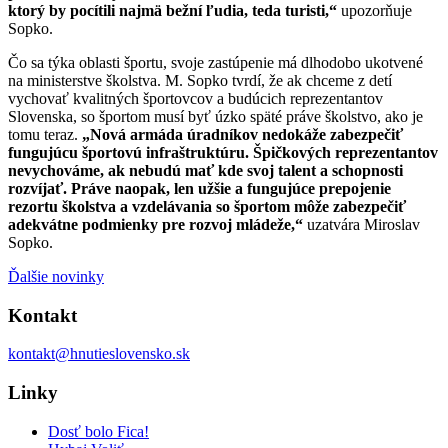
ktorý by pocítili najmä bežní ľudia, teda turisti,“
upozorňuje
Sopko.
Čo sa týka oblasti športu, svoje zastúpenie má dlhodobo ukotvené
na ministerstve školstva. M. Sopko tvrdí, že ak chceme z detí
vychovať kvalitných športovcov a budúcich reprezentantov
Slovenska, so športom musí byť úzko späté práve školstvo, ako je
tomu teraz.
„
Nová armáda úradníkov nedokáže zabezpečiť
fungujúcu športovú infraštruktúru. Špičkových reprezentantov
nevychováme, ak nebudú mať kde svoj talent a schopnosti
rozvíjať. Práve naopak, len užšie a fungujúce prepojenie
rezortu školstva a vzdelávania so športom môže zabezpečiť
adekvátne podmienky pre rozvoj mládeže,“
uzatvára Miroslav
Sopko.
Ďalšie novinky
Kontakt
kontakt@hnutieslovensko.sk
Linky
Dosť bolo Fica!