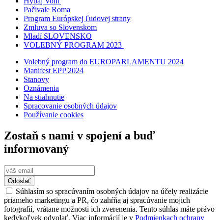
Hybaj Voliť
Pačivale Roma
Program Európskej ľudovej strany
Zmluva so Slovenskom
Mladí SLOVENSKO
VOLEBNÝ PROGRAM 2023
Volebný program do EUROPARLAMENTU 2024
Manifest EPP 2024
Stanovy
Oznámenia
Na stiahnutie
Spracovanie osobných údajov
Používanie cookies
Zostaň s nami v spojení a buď
informovaný
Odoslať
Súhlasím so spracúvaním osobných údajov na účely realizácie
priameho marketingu a PR, čo zahŕňa aj spracúvanie mojich
fotografií, vrátane možnosti ich zverenenia. Tento súhlas máte právo
kedykoľvek odvolať. Viac informácií je v
Podmienkach ochrany