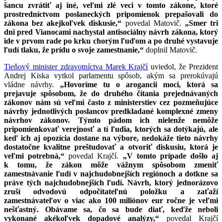
šancu zvrátiť aj iné, veľmi zlé veci v tomto zákone, ktoré
prostredníctvom poslaneckých pripomienok prepašovali do
zákona bez akejkoľvek diskusie,“
povedal Matovič.
„Smer tri
dni pred Vianocami nachystal antisociálny návrh zákona, ktorý
ide v prvom rade po krku chorým ľuďom a po druhé vystavuje
ľudí tlaku, že prídu o svoje zamestnanie,“
doplnil Matovič.
Tieňový minister zdravotníctva Marek Krajčí
uviedol, že Prezident
Andrej Kiska vytkol parlamentu spôsob, akým sa prerokúvajú
vládne návrhy.
„Hovoríme tu o arogancii moci, ktorá sa
prejavuje spôsobom, že do druhého čítania prejednávaných
zákonov nám sú veľmi často z ministerstiev cez pozmeňujúce
návrhy jednotlivých poslancov predkladané komplexné zmeny
návrhov zákonov. Týmto pádom ich nielenže nemôže
pripomienkovať verejnosť a tí ľudia, ktorých sa dotýkajú, ale
keď ich aj opozícia dostane na výbore, nedokáže tieto návrhy
dostatočne kvalitne preštudovať a otvoriť diskusiu, ktorá je
veľmi potrebná,“
povedal Krajčí.
„V tomto prípade došlo aj
k tomu, že zákon môže vážnym spôsobom zmeniť
zamestnávanie ľudí v najchudobnejších regiónoch a dotkne sa
práve tých najchudobnejších ľudí. Návrh, ktorý jednorázovo
zruší odvodovú odpočítateľnú položku a zaťaží
zamestnávateľov o viac ako 100 miliónov eur ročne je veľmi
nešťastný. Obávame sa, čo sa bude diať, keďže neboli
vykonané akékoľvek dopadové analýzy,“
povedal Krajčí