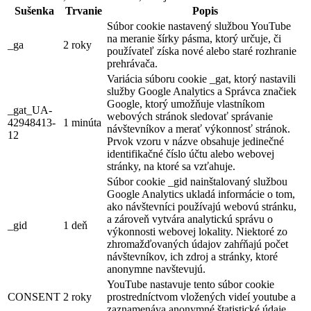
Sušenka
Trvanie
Popis
Súbor cookie nastavený službou YouTube
na meranie šírky pásma, ktorý určuje, či
_ga
2 roky
používateľ získa nové alebo staré rozhranie
prehrávača.
Variácia súboru cookie _gat, ktorý nastavili
služby Google Analytics a Správca značiek
Google, ktorý umožňuje vlastníkom
_gat_UA-
webových stránok sledovať správanie
42948413-
1 minúta
návštevníkov a merať výkonnosť stránok.
12
Prvok vzoru v názve obsahuje jedinečné
identifikačné číslo účtu alebo webovej
stránky, na ktoré sa vzťahuje.
Súbor cookie _gid nainštalovaný službou
Google Analytics ukladá informácie o tom,
ako návštevníci používajú webovú stránku,
a zároveň vytvára analytickú správu o
_gid
1 deň
výkonnosti webovej lokality. Niektoré zo
zhromažďovaných údajov zahŕňajú počet
návštevníkov, ich zdroj a stránky, ktoré
anonymne navštevujú.
YouTube nastavuje tento súbor cookie
CONSENT
2 roky
prostredníctvom vložených videí youtube a
zaznamenáva anonymné štatistické údaje.