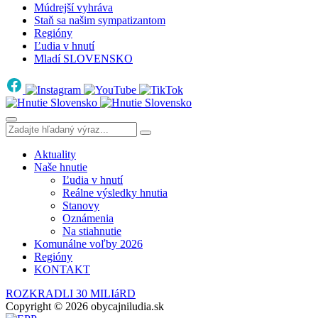
Múdrejší vyhráva
Staň sa našim sympatizantom
Regióny
Ľudia v hnutí
Mladí SLOVENSKO
Aktuality
Naše hnutie
Ľudia v hnutí
Reálne výsledky hnutia
Stanovy
Oznámenia
Na stiahnutie
Komunálne voľby 2026
Regióny
KONTAKT
ROZKRADLI 30 MILIáRD
Copyright © 2026 obycajniludia.sk