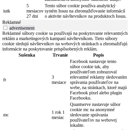
5
Tento súbor cookie používa analytický
iutk
mesiacov
systém Issuu na zhromažďovanie informácií
27 dni
o aktivite návštevníkov na produktoch Issuu.
Reklamné
advertisement
Reklamné súbory cookie sa používajú na poskytovanie relevantných
reklám a marketingových kampaní návštevníkom. Tieto súbory
cookie sledujú návštevníkov na webových stránkach a zhromažďujú
informácie na poskytovanie prispôsobených reklám.
Sušenka
Trvanie
Popis
Facebook nastavuje tento
súbor cookie tak, aby
používateľom zobrazoval
3
relevantné reklamy sledovaním
fr
mesiace
správania používateľov na
webe, na stránkach, ktoré majú
Facebook pixel alebo plugin
Facebooku.
Quantserve nastavuje súbor
cookie mc na anonymné
1 rok 1
mc
sledovanie správania
mesiac
používateľov na webovej
lokalite.