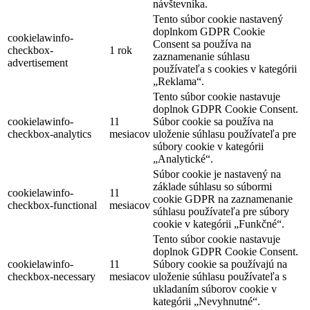
návštevníka.
Tento súbor cookie nastavený
doplnkom GDPR Cookie
cookielawinfo-
Consent sa používa na
checkbox-
1 rok
zaznamenanie súhlasu
advertisement
používateľa s cookies v kategórii
„Reklama“.
Tento súbor cookie nastavuje
doplnok GDPR Cookie Consent.
cookielawinfo-
11
Súbor cookie sa používa na
checkbox-analytics
mesiacov
uloženie súhlasu používateľa pre
súbory cookie v kategórii
„Analytické“.
Súbor cookie je nastavený na
základe súhlasu so súbormi
cookielawinfo-
11
cookie GDPR na zaznamenanie
checkbox-functional
mesiacov
súhlasu používateľa pre súbory
cookie v kategórii „Funkčné“.
Tento súbor cookie nastavuje
doplnok GDPR Cookie Consent.
cookielawinfo-
11
Súbory cookie sa používajú na
checkbox-necessary
mesiacov
uloženie súhlasu používateľa s
ukladaním súborov cookie v
kategórii „Nevyhnutné“.