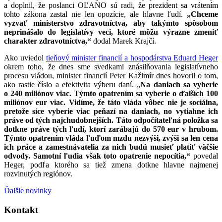
a doplnil, že poslanci OĽANO sú radi, že prezident sa vrátením
tohto zákona zastal nie len opozície, ale hlavne ľudí.
„Chceme
vyzvať ministerstvo zdravotníctva, aby takýmto spôsobom
neprinášalo do legislatívy veci, ktoré môžu výrazne zmeniť
charakter zdravotníctva,“
dodal Marek Krajčí.
Ako uviedol
tieňový minister financií a hospodárstva Eduard Heger
okrem toho, že dnes sme svedkami znásilňovania legislatívneho
procesu vládou, minister financií Peter Kažimír dnes hovoril o tom,
ako rastie číslo a efektivita výberu daní. „
Na daniach sa vyberie
o 240 miliónov viac. Týmto opatrením sa vyberie o ďalších 100
miliónov eur viac. Vidíme, že táto vláda vôbec nie je sociálna,
pretože síce vyberie viac peňazí na daniach, no vytiahne ich
práve od tých najchudobnejších. Táto odpočítateľná položka sa
dotkne práve tých ľudí, ktorí zarábajú do 570 eur v hrubom.
Týmto opatrením vláda ľuďom mzdu nezvýši, zvýši sa len cena
ich práce a zamestnávatelia za nich budú musieť platiť väčšie
odvody. Samotní ľudia však toto opatrenie nepocítia,“
povedal
Heger, podľa ktorého sa tiež zmena dotkne hlavne najmenej
rozvinutých regiónov.
Ďalšie novinky
Kontakt