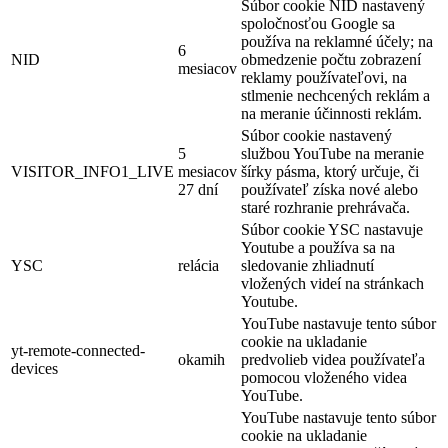
Súbor cookie NID nastavený
spoločnosťou Google sa
používa na reklamné účely; na
6
NID
obmedzenie počtu zobrazení
mesiacov
reklamy používateľovi, na
stlmenie nechcených reklám a
na meranie účinnosti reklám.
Súbor cookie nastavený
5
službou YouTube na meranie
VISITOR_INFO1_LIVE
mesiacov
šírky pásma, ktorý určuje, či
27 dní
používateľ získa nové alebo
staré rozhranie prehrávača.
Súbor cookie YSC nastavuje
Youtube a používa sa na
YSC
relácia
sledovanie zhliadnutí
vložených videí na stránkach
Youtube.
YouTube nastavuje tento súbor
cookie na ukladanie
yt-remote-connected-
okamih
predvolieb videa používateľa
devices
pomocou vloženého videa
YouTube.
YouTube nastavuje tento súbor
cookie na ukladanie