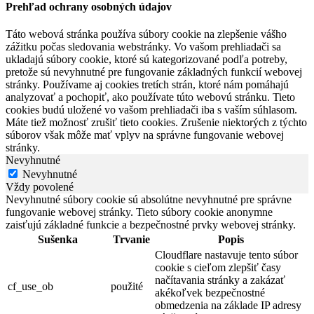
Prehľad ochrany osobných údajov
Táto webová stránka používa súbory cookie na zlepšenie vášho
zážitku počas sledovania webstránky. Vo vašom prehliadači sa
ukladajú súbory cookie, ktoré sú kategorizované podľa potreby,
pretože sú nevyhnutné pre fungovanie základných funkcií webovej
stránky. Používame aj cookies tretích strán, ktoré nám pomáhajú
analyzovať a pochopiť, ako používate túto webovú stránku. Tieto
cookies budú uložené vo vašom prehliadači iba s vaším súhlasom.
Máte tiež možnosť zrušiť tieto cookies. Zrušenie niektorých z týchto
súborov však môže mať vplyv na správne fungovanie webovej
stránky.
Nevyhnutné
Nevyhnutné
Vždy povolené
Nevyhnutné súbory cookie sú absolútne nevyhnutné pre správne
fungovanie webovej stránky. Tieto súbory cookie anonymne
zaisťujú základné funkcie a bezpečnostné prvky webovej stránky.
Sušenka
Trvanie
Popis
Cloudflare nastavuje tento súbor
cookie s cieľom zlepšiť časy
načítavania stránky a zakázať
cf_use_ob
použité
akékoľvek bezpečnostné
obmedzenia na základe IP adresy