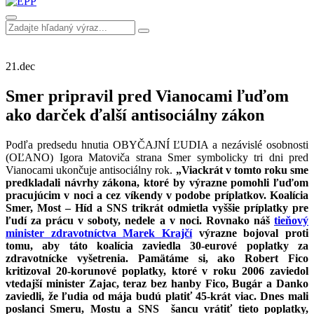
21.
dec
Smer pripravil pred Vianocami ľuďom
ako darček ďalší antisociálny zákon
Podľa predsedu hnutia OBYČAJNÍ ĽUDIA a nezávislé osobnosti
(OĽANO) Igora Matoviča strana Smer symbolicky tri dni pred
Vianocami ukončuje antisociálny rok.
„Viackrát v tomto roku sme
predkladali návrhy zákona, ktoré by výrazne pomohli ľuďom
pracujúcim v noci a cez víkendy v podobe príplatkov. Koalícia
Smer, Most – Híd a SNS trikrát odmietla vyššie príplatky pre
ľudí za prácu v soboty, nedele a v noci. Rovnako náš
tieňový
minister zdravotníctva Marek Krajčí
výrazne bojoval proti
tomu, aby táto koalícia zaviedla 30-eurové poplatky za
zdravotnícke vyšetrenia. Pamätáme si, ako Robert Fico
kritizoval 20-korunové poplatky, ktoré v roku 2006 zaviedol
vtedajší minister Zajac, teraz bez hanby Fico, Bugár a Danko
zaviedli, že ľudia od mája budú platiť 45-krát viac. Dnes mali
poslanci Smeru, Mostu a SNS šancu vrátiť tieto poplatky,