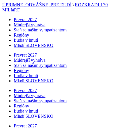
ÚPRIMNE, ODVÁŽNE, PRE ĽUDÍ
\
ROZKRADLI 30
MILIáRD
Prevrat 2027
Múdrejší vyhráva
Staň sa našim sympatizantom
Regióny
Ľudia v hnutí
Mladí SLOVENSKO
Prevrat 2027
Múdrejší vyhráva
Staň sa našim sympatizantom
Regióny
Ľudia v hnutí
Mladí SLOVENSKO
Prevrat 2027
Múdrejší vyhráva
Staň sa našim sympatizantom
Regióny
Ľudia v hnutí
Mladí SLOVENSKO
Prevrat 2027