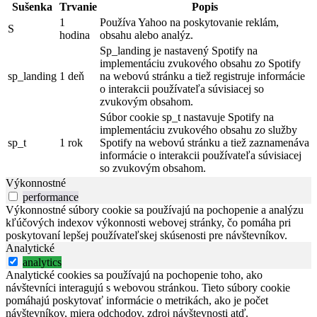
Sušenka
Trvanie
Popis
1
Používa Yahoo na poskytovanie reklám,
S
hodina
obsahu alebo analýz.
Sp_landing je nastavený Spotify na
implementáciu zvukového obsahu zo Spotify
sp_landing
1 deň
na webovú stránku a tiež registruje informácie
o interakcii používateľa súvisiacej so
zvukovým obsahom.
Súbor cookie sp_t nastavuje Spotify na
implementáciu zvukového obsahu zo služby
sp_t
1 rok
Spotify na webovú stránku a tiež zaznamenáva
informácie o interakcii používateľa súvisiacej
so zvukovým obsahom.
Výkonnostné
performance
Výkonnostné súbory cookie sa používajú na pochopenie a analýzu
kľúčových indexov výkonnosti webovej stránky, čo pomáha pri
poskytovaní lepšej používateľskej skúsenosti pre návštevníkov.
Analytické
analytics
Analytické cookies sa používajú na pochopenie toho, ako
návštevníci interagujú s webovou stránkou. Tieto súbory cookie
pomáhajú poskytovať informácie o metrikách, ako je počet
návštevníkov, miera odchodov, zdroj návštevnosti atď.