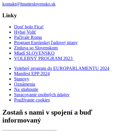
kontakt@hnutieslovensko.sk
Linky
Dosť bolo Fica!
Hybaj Voliť
Pačivale Roma
Program Európskej ľudovej strany
Zmluva so Slovenskom
Mladí SLOVENSKO
VOLEBNÝ PROGRAM 2023
Volebný program do EUROPARLAMENTU 2024
Manifest EPP 2024
Stanovy
Oznámenia
Na stiahnutie
Spracovanie osobných údajov
Používanie cookies
Zostaň s nami v spojení a buď
informovaný