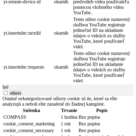
yt-remote-device-id
okamih
predvolieb videa používateľa
pomocou vloženého videa
YouTube.
Tento súbor cookie nastavený
službou YouTube registruje
jedinečné ID na ukladanie
yt.innertube::nextId
okamih
údajov o videách zo služby
YouTube, ktoré používateľ
videl.
Tento súbor cookie nastavený
službou YouTube registruje
jedinečné ID na ukladanie
yt.innertube::requests
okamih
údajov o videách zo služby
YouTube, ktoré používateľ
videl.
Iné
others
Ostatné nekategorizované súbory cookie sú tie, ktoré sa ešte
analyzujú a neboli ešte zaradené do žiadnej kategórie.
Sušenka
Trvanie
Popis
COMPASS
1 hodina
Bez popisu
cookie_consent_marketing
1 rok
Bez popisu
cookie_consent_necessary
1 rok
Bez popisu