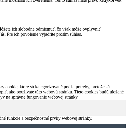
átane možnosti ich zverenenia. Tento súhlas máte právo kedykoľvek
ôžete ich slobodne odmietnuť, čo však môže ovplyvniť
s. Pre ich povolenie vyjadrite prosím súhlas.
y cookie, ktoré sú kategorizované podľa potreby, pretože sú
piť, ako používate túto webovú stránku. Tieto cookies budú uložené
plyv na správne fungovanie webovej stránky.
dné funkcie a bezpečnostné prvky webovej stránky.