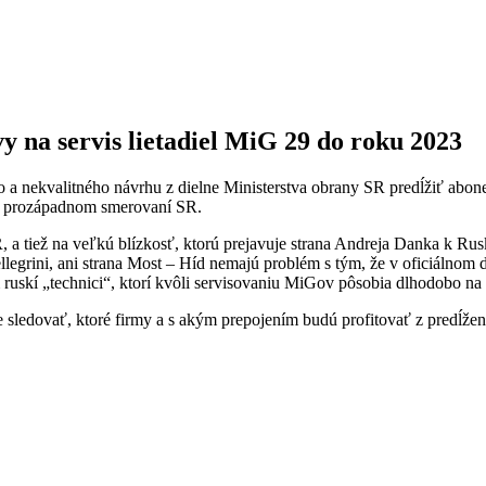
y na servis lietadiel MiG 29 do roku 2023
 nekvalitného návrhu z dielne Ministerstva obrany SR predĺžiť abonen
om prozápadnom smerovaní SR.
 tiež na veľkú blízkosť, ktorú prejavuje strana Andreja Danka k Rusk
llegrini, ani strana Most – Híd nemajú problém s tým, že v oficiáln
skí „technici“, ktorí kvôli servisovaniu MiGov pôsobia dlhodobo na l
edovať, ktoré firmy a s akým prepojením budú profitovať z predĺženi