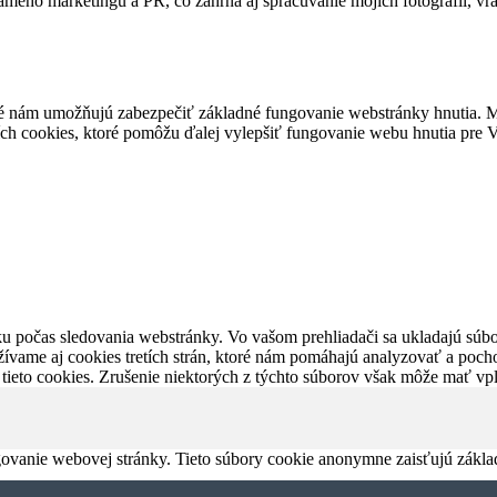
ameho marketingu a PR, čo zahŕňa aj spracúvanie mojich fotografií, vr
é nám umožňujú zabezpečiť základné fungovanie webstránky hnutia. M
ích cookies, ktoré pomôžu ďalej vylepšiť fungovanie webu hnutia pre Vá
u počas sledovania webstránky. Vo vašom prehliadači sa ukladajú súbor
ívame aj cookies tretích strán, ktoré nám pomáhajú analyzovať a pocho
 tieto cookies. Zrušenie niektorých z týchto súborov však môže mať v
ovanie webovej stránky. Tieto súbory cookie anonymne zaisťujú zákla