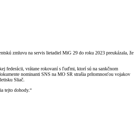
tskú zmluvu na servis lietadiel MiG 29 do roku 2023 preukázala, že
ej federácii, vrátane rokovaní s ľuďmi, ktorí sú na sankčnom
om dokumente nominanti SNS na MO SR strašia prítomnosťou vojakov
etisku Sliač.
a tejto dohody.“