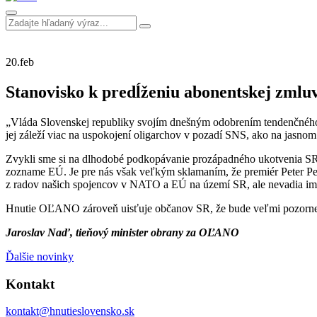
20.
feb
Stanovisko k predĺženiu abonentskej zmluv
„Vláda Slovenskej republiky svojím dnešným odobrením tendenčného a
jej záleží viac na uspokojení oligarchov v pozadí SNS, ako na jasn
Zvykli sme si na dlhodobé podkopávanie prozápadného ukotvenia SR, a
zozname EÚ. Je pre nás však veľkým sklamaním, že premiér Peter Pe
z radov našich spojencov v NATO a EÚ na území SR, ale nevadia im ru
Hnutie OĽANO zároveň uisťuje občanov SR, že bude veľmi pozorne sl
Jaroslav Naď, tieňový minister obrany za OĽANO
Ďalšie novinky
Kontakt
kontakt@hnutieslovensko.sk