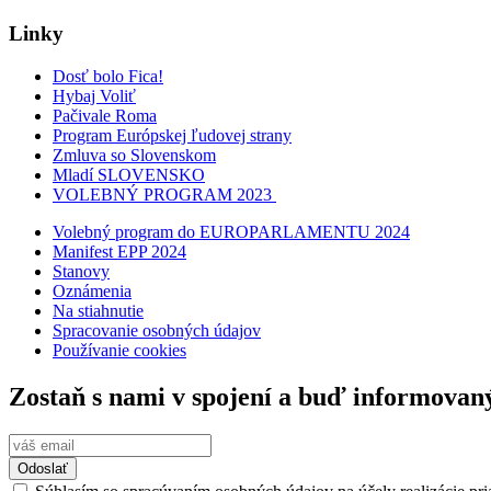
Linky
Dosť bolo Fica!
Hybaj Voliť
Pačivale Roma
Program Európskej ľudovej strany
Zmluva so Slovenskom
Mladí SLOVENSKO
VOLEBNÝ PROGRAM 2023
Volebný program do EUROPARLAMENTU 2024
Manifest EPP 2024
Stanovy
Oznámenia
Na stiahnutie
Spracovanie osobných údajov
Používanie cookies
Zostaň s nami v spojení a buď informovan
Odoslať