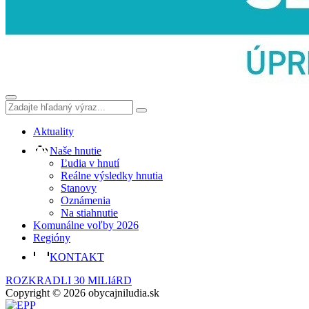
Aktuality
Naše hnutie
Ľudia v hnutí
Reálne výsledky hnutia
Stanovy
Oznámenia
Na stiahnutie
Komunálne voľby 2026
Regióny
KONTAKT
ROZKRADLI 30 MILIáRD
Copyright © 2026 obycajniludia.sk