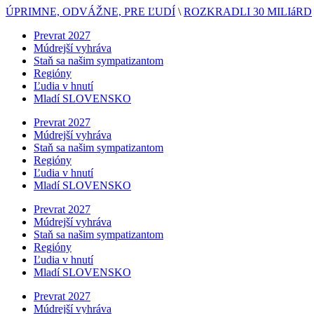
ÚPRIMNE, ODVÁŽNE, PRE ĽUDÍ
\
ROZKRADLI 30 MILIáRD
Prevrat 2027
Múdrejší vyhráva
Staň sa našim sympatizantom
Regióny
Ľudia v hnutí
Mladí SLOVENSKO
Prevrat 2027
Múdrejší vyhráva
Staň sa našim sympatizantom
Regióny
Ľudia v hnutí
Mladí SLOVENSKO
Prevrat 2027
Múdrejší vyhráva
Staň sa našim sympatizantom
Regióny
Ľudia v hnutí
Mladí SLOVENSKO
Prevrat 2027
Múdrejší vyhráva