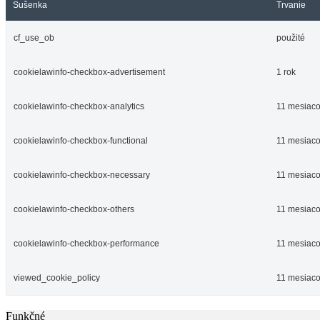
Sušenka
Trvanie
cf_use_ob
použité
cookielawinfo-checkbox-advertisement
1 rok
cookielawinfo-checkbox-analytics
11 mesiac
cookielawinfo-checkbox-functional
11 mesiac
cookielawinfo-checkbox-necessary
11 mesiac
cookielawinfo-checkbox-others
11 mesiac
cookielawinfo-checkbox-performance
11 mesiac
viewed_cookie_policy
11 mesiac
Funkčné