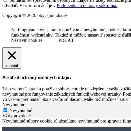
Súhlasím so spracúvaním osobných údajov na účely realizácie pri
odvolať. Viac informácií je v
Podmienkach ochrany súkromia.
Copyright © 2026 obycajniludia.sk
Na fungovanie webstránky používame nevyhnutné cookies, ktor
funkčnosť webstránky. Taktiež si môžete nastaviť spustenie ďalš
Nastaviť cookies
PRIJAŤ
Zatvoriť
Prehľad ochrany osobných údajov
Táto webová stránka používa súbory cookie na zlepšenie vášho zážitk
nevyhnutné pre fungovanie základných funkcií webovej stránky. Použ
vo vašom prehliadači iba s vaším súhlasom. Máte tiež možnosť zrušiť
Nevyhnutné
Nevyhnutné
Vždy povolené
Nevyhnutné súbory cookie sú absolútne nevyhnutné pre správne fung