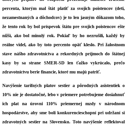
percenta, ktorým mal štát platiť za svojich poistencov (deti,
nezamestnaných a dôchodcov) je to len jasným dôkazom toho,
že tento rok by bol príspevok štátu pre svojich poistencov ešte
nižší, ako bol minulý rok. Pokiaľ by ho nezrušili, každý by
reálne videl, ako by toto percento opäť kleslo. Pri žalostnom
stave nášho zdravotníctva a rekordných príjmoch do štátnej
kasy by sa strane SMER-SD len ťažko vykrúcalo, prečo
zdravotníctvu berie financie, ktoré mu majú patriť.
Navýšenie tarifných platov sestier a pôrodných asistentiek o
10% nie je dostatočné, lebo v priemere potrebujeme dosiahnuť
ich plat na úrovni 110% priemernej mzdy v národnom
hospodárstve, aby sme boli konkurencieschopní pri udržaní si
zdravotných sestier na Slovensku. Toto navýšenie reflektoval