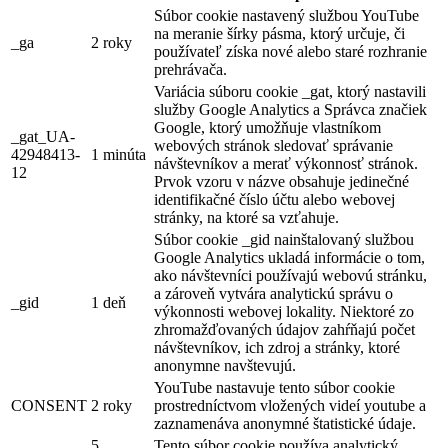
Súbor cookie nastavený službou YouTube
na meranie šírky pásma, ktorý určuje, či
_ga
2 roky
používateľ získa nové alebo staré rozhranie
prehrávača.
Variácia súboru cookie _gat, ktorý nastavili
služby Google Analytics a Správca značiek
Google, ktorý umožňuje vlastníkom
_gat_UA-
webových stránok sledovať správanie
42948413-
1 minúta
návštevníkov a merať výkonnosť stránok.
12
Prvok vzoru v názve obsahuje jedinečné
identifikačné číslo účtu alebo webovej
stránky, na ktoré sa vzťahuje.
Súbor cookie _gid nainštalovaný službou
Google Analytics ukladá informácie o tom,
ako návštevníci používajú webovú stránku,
a zároveň vytvára analytickú správu o
_gid
1 deň
výkonnosti webovej lokality. Niektoré zo
zhromažďovaných údajov zahŕňajú počet
návštevníkov, ich zdroj a stránky, ktoré
anonymne navštevujú.
YouTube nastavuje tento súbor cookie
CONSENT
2 roky
prostredníctvom vložených videí youtube a
zaznamenáva anonymné štatistické údaje.
5
Tento súbor cookie používa analytický