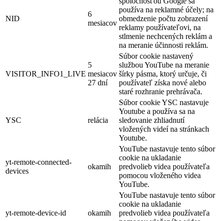
spoločnosťou Google sa
používa na reklamné účely; na
6
NID
obmedzenie počtu zobrazení
mesiacov
reklamy používateľovi, na
stlmenie nechcených reklám a
na meranie účinnosti reklám.
Súbor cookie nastavený
5
službou YouTube na meranie
VISITOR_INFO1_LIVE
mesiacov
šírky pásma, ktorý určuje, či
27 dní
používateľ získa nové alebo
staré rozhranie prehrávača.
Súbor cookie YSC nastavuje
Youtube a používa sa na
YSC
relácia
sledovanie zhliadnutí
vložených videí na stránkach
Youtube.
YouTube nastavuje tento súbor
cookie na ukladanie
yt-remote-connected-
okamih
predvolieb videa používateľa
devices
pomocou vloženého videa
YouTube.
YouTube nastavuje tento súbor
cookie na ukladanie
yt-remote-device-id
okamih
predvolieb videa používateľa