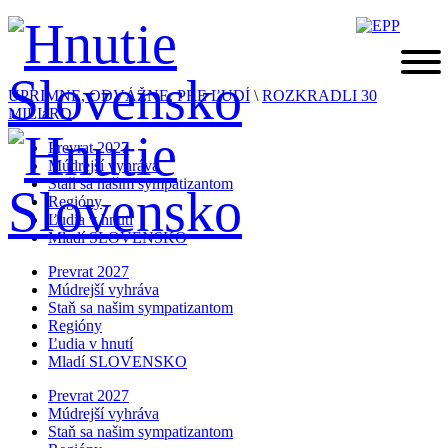
ÚPRIMNE, ODVÁŽNE, PRE ĽUDÍ
\
ROZKRADLI 30
MILIáRD
Prevrat 2027
Múdrejší vyhráva
Staň sa našim sympatizantom
Regióny
Ľudia v hnutí
Mladí SLOVENSKO
Prevrat 2027
Múdrejší vyhráva
Staň sa našim sympatizantom
Regióny
Ľudia v hnutí
Mladí SLOVENSKO
Prevrat 2027
Múdrejší vyhráva
Staň sa našim sympatizantom