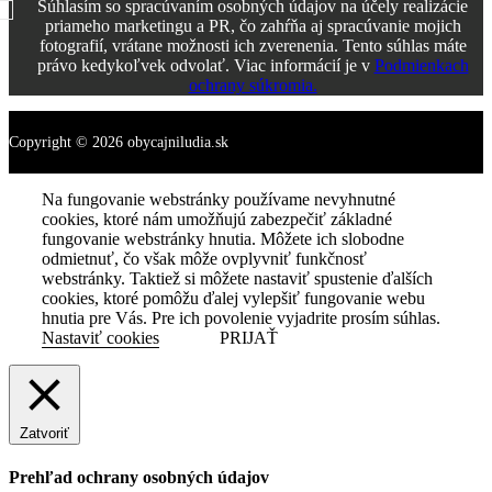
Súhlasím so spracúvaním osobných údajov na účely realizácie
priameho marketingu a PR, čo zahŕňa aj spracúvanie mojich
fotografií, vrátane možnosti ich zverenenia. Tento súhlas máte
právo kedykoľvek odvolať. Viac informácií je v
Podmienkach
ochrany súkromia.
Copyright © 2026 obycajniludia.sk
Na fungovanie webstránky používame nevyhnutné
cookies, ktoré nám umožňujú zabezpečiť základné
fungovanie webstránky hnutia. Môžete ich slobodne
odmietnuť, čo však môže ovplyvniť funkčnosť
webstránky. Taktiež si môžete nastaviť spustenie ďalších
cookies, ktoré pomôžu ďalej vylepšiť fungovanie webu
hnutia pre Vás. Pre ich povolenie vyjadrite prosím súhlas.
Nastaviť cookies
PRIJAŤ
Zatvoriť
Prehľad ochrany osobných údajov