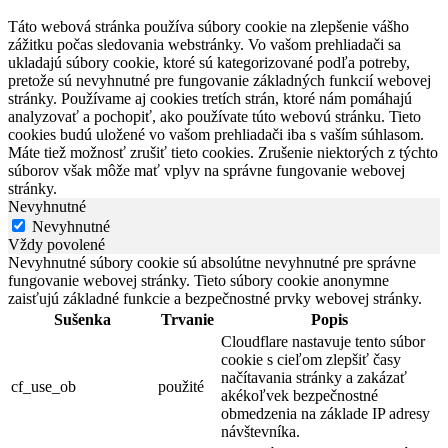
Táto webová stránka používa súbory cookie na zlepšenie vášho
zážitku počas sledovania webstránky. Vo vašom prehliadači sa
ukladajú súbory cookie, ktoré sú kategorizované podľa potreby,
pretože sú nevyhnutné pre fungovanie základných funkcií webovej
stránky. Používame aj cookies tretích strán, ktoré nám pomáhajú
analyzovať a pochopiť, ako používate túto webovú stránku. Tieto
cookies budú uložené vo vašom prehliadači iba s vaším súhlasom.
Máte tiež možnosť zrušiť tieto cookies. Zrušenie niektorých z týchto
súborov však môže mať vplyv na správne fungovanie webovej
stránky.
Nevyhnutné
Nevyhnutné
Vždy povolené
Nevyhnutné súbory cookie sú absolútne nevyhnutné pre správne
fungovanie webovej stránky. Tieto súbory cookie anonymne
zaisťujú základné funkcie a bezpečnostné prvky webovej stránky.
Sušenka
Trvanie
Popis
Cloudflare nastavuje tento súbor
cookie s cieľom zlepšiť časy
načítavania stránky a zakázať
cf_use_ob
použité
akékoľvek bezpečnostné
obmedzenia na základe IP adresy
návštevníka.