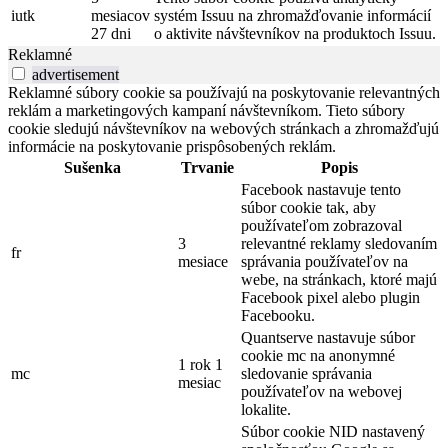
iutk
mesiacov
systém Issuu na zhromažďovanie informácií
27 dni
o aktivite návštevníkov na produktoch Issuu.
Reklamné
advertisement
Reklamné súbory cookie sa používajú na poskytovanie relevantných
reklám a marketingových kampaní návštevníkom. Tieto súbory
cookie sledujú návštevníkov na webových stránkach a zhromažďujú
informácie na poskytovanie prispôsobených reklám.
Sušenka
Trvanie
Popis
Facebook nastavuje tento
súbor cookie tak, aby
používateľom zobrazoval
3
relevantné reklamy sledovaním
fr
mesiace
správania používateľov na
webe, na stránkach, ktoré majú
Facebook pixel alebo plugin
Facebooku.
Quantserve nastavuje súbor
cookie mc na anonymné
1 rok 1
mc
sledovanie správania
mesiac
používateľov na webovej
lokalite.
Súbor cookie NID nastavený