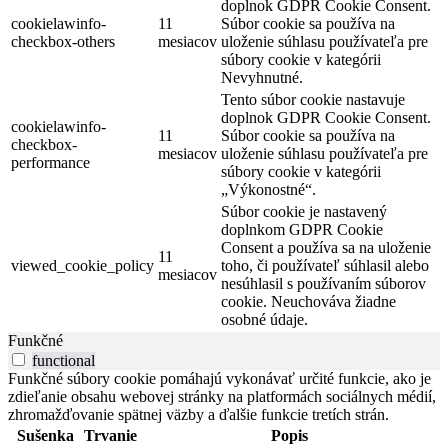
doplnok GDPR Cookie Consent.
cookielawinfo-
11
Súbor cookie sa používa na
checkbox-others
mesiacov
uloženie súhlasu používateľa pre
súbory cookie v kategórii
Nevyhnutné.
Tento súbor cookie nastavuje
doplnok GDPR Cookie Consent.
cookielawinfo-
11
Súbor cookie sa používa na
checkbox-
mesiacov
uloženie súhlasu používateľa pre
performance
súbory cookie v kategórii
„Výkonostné“.
Súbor cookie je nastavený
doplnkom GDPR Cookie
Consent a používa sa na uloženie
11
viewed_cookie_policy
toho, či používateľ súhlasil alebo
mesiacov
nesúhlasil s používaním súborov
cookie. Neuchováva žiadne
osobné údaje.
Funkčné
functional
Funkčné súbory cookie pomáhajú vykonávať určité funkcie, ako je
zdieľanie obsahu webovej stránky na platformách sociálnych médií,
zhromažďovanie spätnej väzby a ďalšie funkcie tretích strán.
Sušenka
Trvanie
Popis