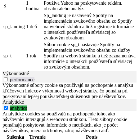
1
Používa Yahoo na poskytovanie reklám,
S
hodina
obsahu alebo analýz.
Sp_landing je nastavený Spotify na
implementáciu zvukového obsahu zo Spotify
sp_landing
1 deň
na webovú stránku a tiež registruje informácie
o interakcii používateľa súvisiacej so
zvukovým obsahom.
Súbor cookie sp_t nastavuje Spotify na
implementáciu zvukového obsahu zo služby
sp_t
1 rok
Spotify na webovú stránku a tiež zaznamenáva
informácie o interakcii používateľa súvisiacej
so zvukovým obsahom.
Výkonnostné
performance
Výkonnostné súbory cookie sa používajú na pochopenie a analýzu
kľúčových indexov výkonnosti webovej stránky, čo pomáha pri
poskytovaní lepšej používateľskej skúsenosti pre návštevníkov.
Analytické
analytics
Analytické cookies sa používajú na pochopenie toho, ako
návštevníci interagujú s webovou stránkou. Tieto súbory cookie
pomáhajú poskytovať informácie o metrikách, ako je počet
návštevníkov, miera odchodov, zdroj návštevnosti atď.
Sušenka
Trvanie
Popis