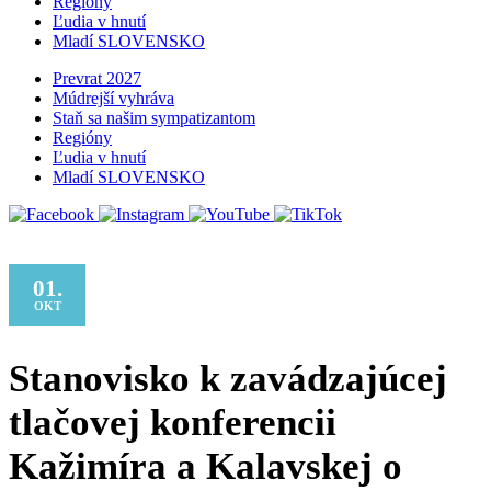
Regióny
Ľudia v hnutí
Mladí SLOVENSKO
Prevrat 2027
Múdrejší vyhráva
Staň sa našim sympatizantom
Regióny
Ľudia v hnutí
Mladí SLOVENSKO
01.
OKT
Stanovisko k zavádzajúcej
tlačovej konferencii
Kažimíra a Kalavskej o