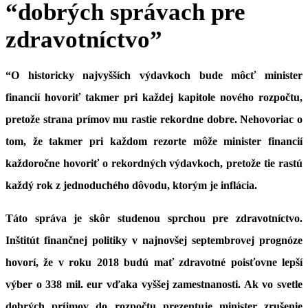
“dobrých správach pre
zdravotníctvo”
“O historicky najvyšších výdavkoch bude môcť minister
financií hovoriť takmer pri každej kapitole nového rozpočtu,
pretože strana prímov mu rastie rekordne dobre. Nehovoriac o
tom, že takmer pri každom rezorte môže minister financií
každoročne hovoriť o rekordných výdavkoch, pretože tie rastú
každý rok z jednoduchého dôvodu, ktorým je inflácia.
Táto správa je skôr studenou sprchou pre zdravotníctvo.
Inštitút finančnej politiky v najnovšej septembrovej prognóze
hovorí, že v roku 2018 budú mať zdravotné poisťovne lepší
výber o 338 mil. eur vďaka vyššej zamestnanosti. Ak vo svetle
dobrých príjmov do rozpočtu prezentuje minister zrušenie