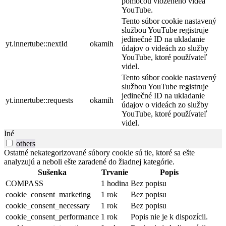
pomocou vloženého videa
YouTube.
Tento súbor cookie nastavený
službou YouTube registruje
jedinečné ID na ukladanie
yt.innertube::nextId
okamih
údajov o videách zo služby
YouTube, ktoré používateľ
videl.
Tento súbor cookie nastavený
službou YouTube registruje
jedinečné ID na ukladanie
yt.innertube::requests
okamih
údajov o videách zo služby
YouTube, ktoré používateľ
videl.
Iné
others
Ostatné nekategorizované súbory cookie sú tie, ktoré sa ešte
analyzujú a neboli ešte zaradené do žiadnej kategórie.
Sušenka
Trvanie
Popis
COMPASS
1 hodina
Bez popisu
cookie_consent_marketing
1 rok
Bez popisu
cookie_consent_necessary
1 rok
Bez popisu
cookie_consent_performance
1 rok
Popis nie je k dispozícii.