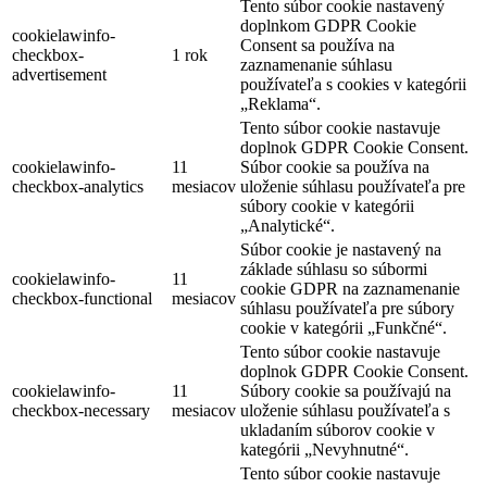
Tento súbor cookie nastavený
doplnkom GDPR Cookie
cookielawinfo-
Consent sa používa na
checkbox-
1 rok
zaznamenanie súhlasu
advertisement
používateľa s cookies v kategórii
„Reklama“.
Tento súbor cookie nastavuje
doplnok GDPR Cookie Consent.
cookielawinfo-
11
Súbor cookie sa používa na
checkbox-analytics
mesiacov
uloženie súhlasu používateľa pre
súbory cookie v kategórii
„Analytické“.
Súbor cookie je nastavený na
základe súhlasu so súbormi
cookielawinfo-
11
cookie GDPR na zaznamenanie
checkbox-functional
mesiacov
súhlasu používateľa pre súbory
cookie v kategórii „Funkčné“.
Tento súbor cookie nastavuje
doplnok GDPR Cookie Consent.
cookielawinfo-
11
Súbory cookie sa používajú na
checkbox-necessary
mesiacov
uloženie súhlasu používateľa s
ukladaním súborov cookie v
kategórii „Nevyhnutné“.
Tento súbor cookie nastavuje