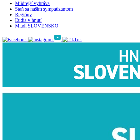
Múdrejší vyhráva
Staň sa našim sympatizantom
Regióny
Ľudia v hnutí
Mladí SLOVENSKO