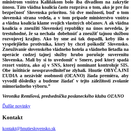
ministrom vnútra Kaliňákom bolo iba divadlom na zakrytie
únosu. Táto vládna koalícia často rozpráva o tom, ako je pre ňu
bezpečnosť Slovenska prioritou. Sú dve možnosti, buď o tom
slovenská strana vedela, a v tom prípade ministerstvo vnútra
a vládna koalícia klame svojich vlastných občanov. A ak vládna
koalícia o zneužití Slovenskej republiky na únos nevedela, je
trestuhodné, že sa nechala dobehnúť a zneužiť tajnou službou
rozvojovej krajiny. Ako by sme asi tak dopadli, keby išlo o
vyspelejšieho protivníka, ktorý by chcel poškodiť Slovensko.
Zneužívanie slovenského vládneho hotela a vládneho lietadla na
operácie cudzej tajnej služby hrubo porušuje suverenitu
Slovenska. Mali by si to uvedomiť v Smere, pod ktorý spadá
rezort vnútra, ako aj v SNS, ktorej nominant kontroluje SIS.
Obe inštitúcie neospravedlniteľne zlyhali. Hnutie OBYČAJNÍ
ĽUDIA a nezávislé osobnosti (OĽANO) žiada premiéra, aby
vyvodil dôsledky a budeme žiadať v tejto záležitosti zvolanie
mimoriadneho výboru.”
Veronika Remišová, predsedníčka poslaneckého klubu OĽANO
Ďalšie novinky
Kontakt
kontakt@hnutieslovensko.sk