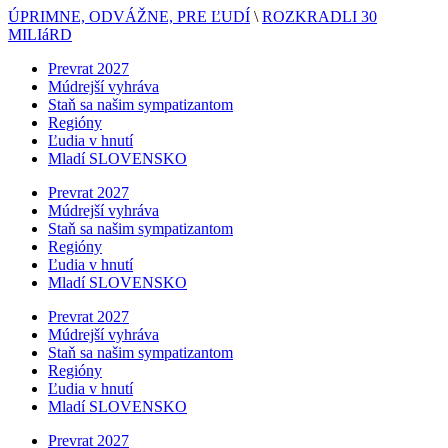
ÚPRIMNE, ODVÁŽNE, PRE ĽUDÍ
\
ROZKRADLI 30
MILIáRD
Prevrat 2027
Múdrejší vyhráva
Staň sa našim sympatizantom
Regióny
Ľudia v hnutí
Mladí SLOVENSKO
Prevrat 2027
Múdrejší vyhráva
Staň sa našim sympatizantom
Regióny
Ľudia v hnutí
Mladí SLOVENSKO
Prevrat 2027
Múdrejší vyhráva
Staň sa našim sympatizantom
Regióny
Ľudia v hnutí
Mladí SLOVENSKO
Prevrat 2027