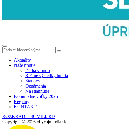
Aktuality
Naše hnutie
Ľudia v hnutí
Reálne výsledky hnutia
Stanovy
Oznámenia
Na stiahnutie
Komunálne voľby 2026
Regióny
KONTAKT
ROZKRADLI 30 MILIáRD
Copyright © 2026 obycajniludia.sk