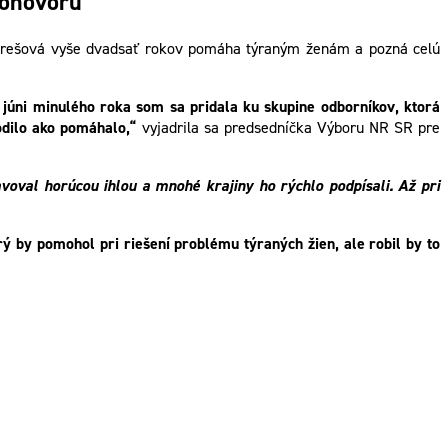
Dohovoru
 Verešová vyše dvadsať rokov pomáha týraným ženám a pozná celú
 júni minulého roka som sa pridala ku skupine odborníkov, ktorá
odilo ako pomáhalo,“
vyjadrila sa predsedníčka Výboru NR SR pre
ravoval horúcou ihlou a mnohé krajiny ho rýchlo podpísali. Až pri
orý by pomohol pri riešení problému týraných žien, ale robil by to