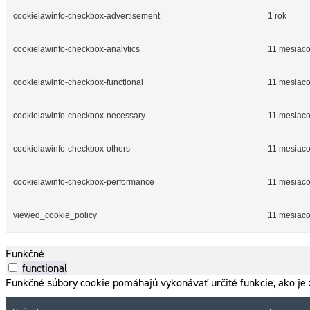
cookielawinfo-checkbox-advertisement
1 rok
cookielawinfo-checkbox-analytics
11 mesiac
cookielawinfo-checkbox-functional
11 mesiac
cookielawinfo-checkbox-necessary
11 mesiac
cookielawinfo-checkbox-others
11 mesiac
cookielawinfo-checkbox-performance
11 mesiac
viewed_cookie_policy
11 mesiac
Funkčné
functional
Funkčné súbory cookie pomáhajú vykonávať určité funkcie, ako je z