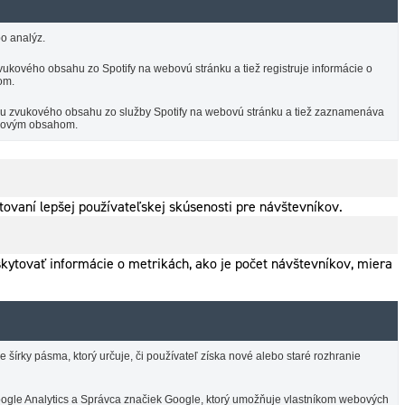
o analýz.
ukového obsahu zo Spotify na webovú stránku a tiež registruje informácie o
om.
ciu zvukového obsahu zo služby Spotify na webovú stránku a tiež zaznamenáva
vukovým obsahom.
ovaní lepšej používateľskej skúsenosti pre návštevníkov.
skytovať informácie o metrikách, ako je počet návštevníkov, miera
írky pásma, ktorý určuje, či používateľ získa nové alebo staré rozhranie
 Google Analytics a Správca značiek Google, ktorý umožňuje vlastníkom webových