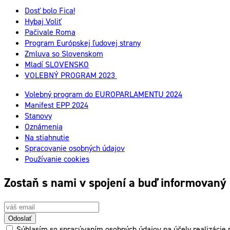
Dosť bolo Fica!
Hybaj Voliť
Pačivale Roma
Program Európskej ľudovej strany
Zmluva so Slovenskom
Mladí SLOVENSKO
VOLEBNÝ PROGRAM 2023
Volebný program do EUROPARLAMENTU 2024
Manifest EPP 2024
Stanovy
Oznámenia
Na stiahnutie
Spracovanie osobných údajov
Používanie cookies
Zostaň s nami v spojení a buď informovaný
Odoslať
Súhlasím so spracúvaním osobných údajov na účely realizácie p