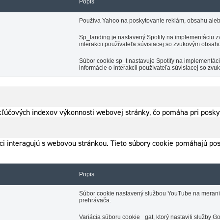
Popis
Používa Yahoo na poskytovanie reklám, obsahu aleb
Sp_landing je nastavený Spotify na implementáciu zv
interakcii používateľa súvisiacej so zvukovým obsah
Súbor cookie sp_t nastavuje Spotify na implementá
informácie o interakcii používateľa súvisiacej so z
ľúčových indexov výkonnosti webovej stránky, čo pomáha pri poskyt
íci interagujú s webovou stránkou. Tieto súbory cookie pomáhajú po
Popis
Súbor cookie nastavený službou YouTube na meranie š
prehrávača.
Variácia súboru cookie _gat, ktorý nastavili služby