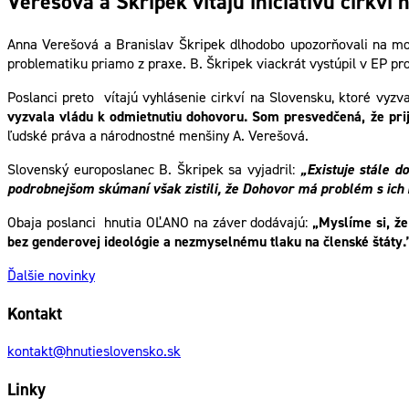
Verešová a Škripek vítajú iniciatívu cirkv
Anna Verešová a Branislav Škripek dlhodobo upozorňovali na mo
problematiku priamo z praxe. B. Škripek viackrát vystúpil v EP prot
Poslanci preto vítajú vyhlásenie cirkví na Slovensku, ktoré vyzv
vyzvala vládu k odmietnutiu dohovoru. Som presvedčená, že prij
ľudské práva a národnostné menšiny A. Verešová.
Slovenský europoslanec B. Škripek sa vyjadril:
„Existuje stále d
podrobnejšom skúmaní však zistili, že Dohovor má problém s ich 
Obaja poslanci hnutia OĽANO na záver dodávajú:
„Myslíme si, že
bez genderovej ideológie a nezmyselnému tlaku na členské štáty.
Ďalšie novinky
Kontakt
kontakt@hnutieslovensko.sk
Linky