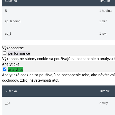
Sušenka
Trvanie
S
1 hodina
sp_landing
1 deň
sp_t
1 rok
Výkonnostné
performance
Výkonnostné súbory cookie sa používajú na pochopenie a analýzu k
Analytické
analytics
Analytické cookies sa používajú na pochopenie toho, ako návštevn
odchodov, zdroj návštevnosti atď.
Sušenka
Trvanie
_ga
2 roky