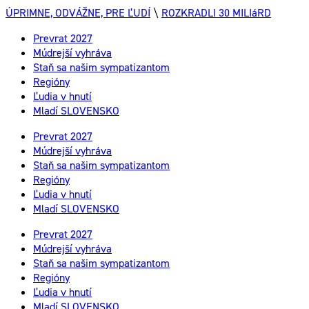
ÚPRIMNE, ODVÁŽNE, PRE ĽUDÍ
\
ROZKRADLI 30 MILIáRD
Prevrat 2027
Múdrejší vyhráva
Staň sa našim sympatizantom
Regióny
Ľudia v hnutí
Mladí SLOVENSKO
Prevrat 2027
Múdrejší vyhráva
Staň sa našim sympatizantom
Regióny
Ľudia v hnutí
Mladí SLOVENSKO
Prevrat 2027
Múdrejší vyhráva
Staň sa našim sympatizantom
Regióny
Ľudia v hnutí
Mladí SLOVENSKO