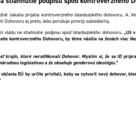
í na stiahnutie podpisu spod kontroverzného 
žné úskalia prijatia kontroverzného Istanbulského dohovoru. A.
i Dohovoru aj preto, lebo porušuje princíp subsidiarity.
ali vládu na stiahnutie podpisu spod Istanbulského dohovoru.
„Už v
atie kontroverzného Dohovoru, by téme násilia na ženách viac šk
osť krajín, ktoré neratifikovali Dohovor. Myslím si, že sa ID prip
národnou legislatívou a že obsahuje genderovú ideológiu.”
 občania EÚ by určite privítali, keby sa vytvoril nový dohovor, kt
”