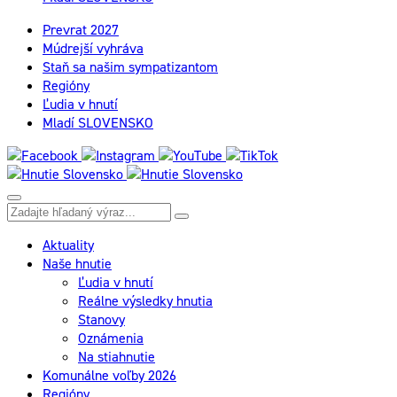
Prevrat 2027
Múdrejší vyhráva
Staň sa našim sympatizantom
Regióny
Ľudia v hnutí
Mladí SLOVENSKO
Aktuality
Naše hnutie
Ľudia v hnutí
Reálne výsledky hnutia
Stanovy
Oznámenia
Na stiahnutie
Komunálne voľby 2026
Regióny