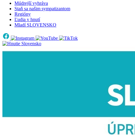
Múdrejší vyhráva
Staň sa našim sympatizantom
Regióny
Ľudia v hnutí
Mladí SLOVENSKO