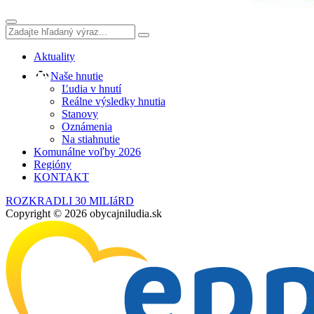
Aktuality
Naše hnutie
Ľudia v hnutí
Reálne výsledky hnutia
Stanovy
Oznámenia
Na stiahnutie
Komunálne voľby 2026
Regióny
KONTAKT
ROZKRADLI 30 MILIáRD
Copyright © 2026 obycajniludia.sk