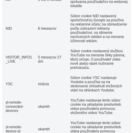
správania používateľov na webovej
lokalite.
Súbor cookie NID nastavený
spoločnosťou Google sa používa
na reklamné účely; na obmedzenie
NID
6 mesiacov
počtu zobrazení reklamy
používateľovi, na stlmenie
nechcených reklám a na meranie
účinnosti reklám.
Súbor cookie nastavený službou
YouTube na meranie šírky pásma,
VISITOR_INFO1
5 mesiacov 27
ktorý určuje, či používateľ získa
_LIVE
dní
nové alebo staré rozhranie
prehrávača.
Súbor cookie YSC nastavuje
Youtube a používa sa na
YSC
relácia
sledovanie zhliadnutí vložených
videí na stránkach Youtube.
YouTube nastavuje tento súbor
yt-remote-
cookie na ukladanie predvolieb
connected-
okamih
videa používateľa pomocou
devices
vloženého videa YouTube.
YouTube nastavuje tento súbor
yt-remote-
cookie na ukladanie predvolieb
okamih
device-id
videa používateľa pomocou