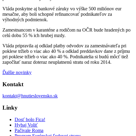
Vláda poskytne aj bankové záruky vo výške 500 miliónov eur
mesačne, aby boli schopné refinancovať podnikateľov za
výhodných podmienok.
Zamestnancom v karanténe a rodičom na OČR bude hradených po
celú dobu 55 % ich hrubej mzdy.
Vláda pripravila aj odklad platby odvodov za zamestnávateľa pri
poklese tržieb o viac ako 40 % a odklad preddavkov dane z príjmu
pri poklese tržieb o viac ako 40 %. Podnikatelia si budú môcť tiež
započítať naraz doteraz neuplatnenú stratu od roku 2014.
Ďalšie novinky
Kontakt
kontakt@hnutieslovensko.sk
Linky
Dosť bolo Fica!
Hybaj Voliť
Pačivale Roma
Program Európskej ľudovej strany