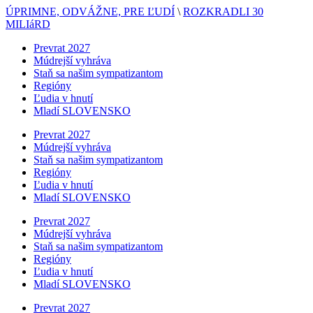
ÚPRIMNE, ODVÁŽNE, PRE ĽUDÍ
\
ROZKRADLI 30
MILIáRD
Prevrat 2027
Múdrejší vyhráva
Staň sa našim sympatizantom
Regióny
Ľudia v hnutí
Mladí SLOVENSKO
Prevrat 2027
Múdrejší vyhráva
Staň sa našim sympatizantom
Regióny
Ľudia v hnutí
Mladí SLOVENSKO
Prevrat 2027
Múdrejší vyhráva
Staň sa našim sympatizantom
Regióny
Ľudia v hnutí
Mladí SLOVENSKO
Prevrat 2027