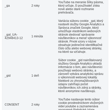
YouTube na meranie šírky pásma,
_ga
2 roky
ktorý určuje, či používateľ získa
nové alebo staré rozhranie
prehrávača.
Variácia súboru cookie _gat, ktorý
nastavili služby Google Analytics a
Správca značiek Google, ktorý
umožňuje vlastníkom webových
_gat_UA-
stránok sledovať správanie
1 minúta
42948413-12
návštevníkov a merať výkonnosť
stránok. Prvok vzoru v názve
obsahuje jedinečné identifikačné
číslo účtu alebo webovej stránky,
na ktoré sa vzťahuje.
Súbor cookie _gid nainštalovaný
službou Google Analytics ukladá
informácie o tom, ako návštevníci
používajú webovú stránku, a
zároveň vytvára analytickú správu
_gid
1 deň
o výkonnosti webovej lokality.
Niektoré zo zhromažďovaných
údajov zahŕňajú počet
návštevníkov, ich zdroj a stránky,
ktoré anonymne navštevujú.
YouTube nastavuje tento súbor
cookie prostredníctvom vložených
CONSENT
2 roky
videí youtube a zaznamenáva
anonymné štatistické údaje.