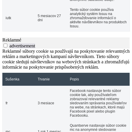
Tento súbor cookie používa
analytický systém Issuu na
5 mesiacov 27
iutk
zhromažďovanie informácií o
dni
aktivite návštevníkov na produktoch
Issuu.
Reklamné
advertisement
Reklamné súbory cookie sa používajú na poskytovanie relevantných
reklám a marketingových kampaní návštevníkom. Tieto súbory
cookie sledujú návštevníkov na webových stránkach a zhromažďujú
informácie na poskytovanie prispôsobených reklám.
Sušenka
Trvanie
Popis
Facebook nastavuje tento súbor
cookie tak, aby používateľom
zobrazoval relevantné reklamy
fr
3 mesiace
sledovaním správania používateľov
na webe, na stránkach, ktoré majú
Facebook pixel alebo plugin
Facebooku.
Quantserve nastavuje súbor cookie
mc na anonymné sledovanie
mc
1 rok 1 mesiac