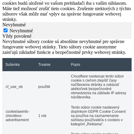
cookies budú uložené vo vašom prehliadači iba s vaším súhlasom.
Máte tiež možnosť zrušiť tieto cookies. Zrušenie niektorých z týchto
súborov však môže mať vplyv na správne fungovanie webovej
stránky.
Nevyhnutné
Nevyhnutné
Vždy povolené
Nevyhnutné súbory cookie sú absolútne nevyhnutné pre správne
fungovanie webovej stránky. Tieto súbory cookie anonymne
zaisťujú základné funkcie a bezpečnostné prvky webovej stránky.
Sušenka
Trvanie
Popis
Cloudflare nastavuje tento súbor
cookie s cieľom zlepšiť časy
načítavania stránky a zakázať
cf_use_ob
použité
akékoľvek bezpečnostné
obmedzenia na základe IP adresy
návštevníka.
Tento súbor cookie nastavený
cookielawinfo-
doplnkom GDPR Cookie Consent
checkbox-
1 rok
sa používa na zaznamenanie
advertisement
súhlasu používateľa s cookies v
kategórii „Reklama“.