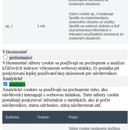
používateľa súvisiacej so
zvukovým obsahom.
Súbor cookie sp_t nastavuje
Spotify na implementáciu
zvukového obsahu zo služby
sp_t
1 rok
Spotify na webovú stránku a tiež
zaznamenáva informácie o
interakcii používateľa súvisiacej so
zvukovým obsahom.
Výkonnostné
performance
Výkonnostné súbory cookie sa používajú na pochopenie a analýzu
kľúčových indexov výkonnosti webovej stránky, čo pomáha pri
poskytovaní lepšej používateľskej skúsenosti pre návštevníkov.
Analytické
analytics
Analytické cookies sa používajú na pochopenie toho, ako
návštevníci interagujú s webovou stránkou. Tieto súbory cookie
pomáhajú poskytovať informácie o metrikách, ako je počet
návštevníkov, miera odchodov, zdroj návštevnosti atď.
Sušenka
Trvanie
Popis
Súbor cookie nastavený službou