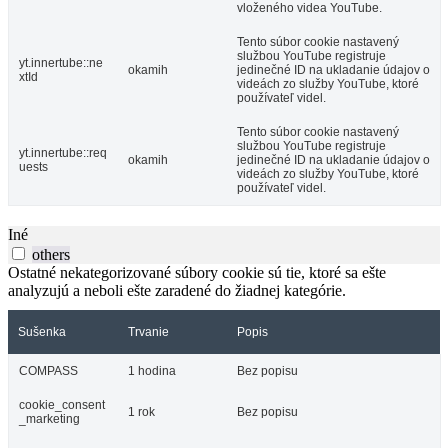
vloženého videa YouTube.
Tento súbor cookie nastavený
službou YouTube registruje
yt.innertube::ne
okamih
jedinečné ID na ukladanie údajov o
xtId
videách zo služby YouTube, ktoré
používateľ videl.
Tento súbor cookie nastavený
službou YouTube registruje
yt.innertube::req
okamih
jedinečné ID na ukladanie údajov o
uests
videách zo služby YouTube, ktoré
používateľ videl.
Iné
others
Ostatné nekategorizované súbory cookie sú tie, ktoré sa ešte
analyzujú a neboli ešte zaradené do žiadnej kategórie.
Sušenka
Trvanie
Popis
COMPASS
1 hodina
Bez popisu
cookie_consent
1 rok
Bez popisu
_marketing