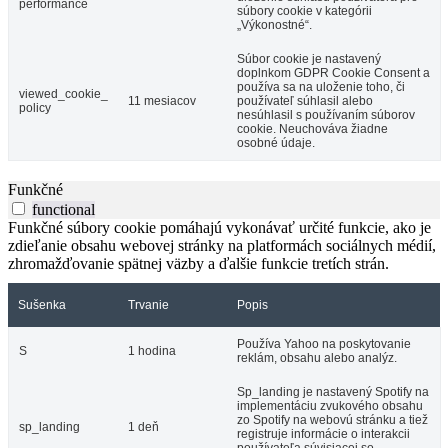
performance
súbory cookie v kategórii
„Výkonostné“.
Súbor cookie je nastavený
doplnkom GDPR Cookie Consent a
používa sa na uloženie toho, či
viewed_cookie_
11 mesiacov
používateľ súhlasil alebo
policy
nesúhlasil s používaním súborov
cookie. Neuchováva žiadne
osobné údaje.
Funkčné
functional
Funkčné súbory cookie pomáhajú vykonávať určité funkcie, ako je
zdieľanie obsahu webovej stránky na platformách sociálnych médií,
zhromažďovanie spätnej väzby a ďalšie funkcie tretích strán.
Sušenka
Trvanie
Popis
Používa Yahoo na poskytovanie
S
1 hodina
reklám, obsahu alebo analýz.
Sp_landing je nastavený Spotify na
implementáciu zvukového obsahu
zo Spotify na webovú stránku a tiež
sp_landing
1 deň
registruje informácie o interakcii