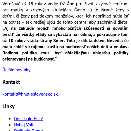
Verešová už 18 rokov vedie OZ Áno pre život, azylové centrum
pre matky v krízových situáciách. Často sú to týrané ženy s
deťmi, či ženy pod tlakom manželov, ktorí ich napríklad nútia ísť
na potrat – tak radšej ujdú do tohto centra, aby zachránili dieťa.
„Aj na základe mojich mnohoročných skúseností si dovolím
tvrdiť, že všetky vlády sa vykašlali na rodinu, a pokračuje v tom
už 10 rokov vláda strany Smer. Toto je diletantstvo. Nevedia čo
majú robiť s krajinou, kašlú na budúcnosť našich detí a vnukov.
Rodinná politika musí byť dôležitejšou oblasťou politiky
orientovanej na budúcnosť.“
Ďalšie novinky
Kontakt
kontakt@hnutieslovensko.sk
Linky
Dosť bolo Fica!
Hybaj Voliť
Pačivale Roma