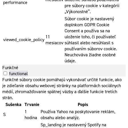
performance
pre súbory cookie v kategórii
„Výkonostné“.
Súbor cookie je nastavený
doplnkom GDPR Cookie
Consent a používa sa na
11
uloženie toho, či používateľ
viewed_cookie_policy
mesiacov
súhlasil alebo nesúhlasil s
používaním súborov cookie.
Neuchováva žiadne osobné
údaje.
Funkčné
functional
Funkčné súbory cookie pomáhajú vykonávať určité funkcie, ako
je zdieľanie obsahu webovej stránky na platformách sociálnych
médií, zhromažďovanie spätnej väzby a ďalšie funkcie tretích
strán.
Sušenka
Trvanie
Popis
1
Používa Yahoo na poskytovanie reklám,
S
hodina
obsahu alebo analýz.
Sp_landing je nastavený Spotify na