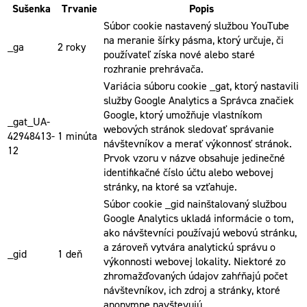
Sušenka
Trvanie
Popis
Súbor cookie nastavený službou YouTube
na meranie šírky pásma, ktorý určuje, či
_ga
2 roky
používateľ získa nové alebo staré
rozhranie prehrávača.
Variácia súboru cookie _gat, ktorý nastavili
služby Google Analytics a Správca značiek
Google, ktorý umožňuje vlastníkom
_gat_UA-
webových stránok sledovať správanie
42948413-
1 minúta
návštevníkov a merať výkonnosť stránok.
12
Prvok vzoru v názve obsahuje jedinečné
identifikačné číslo účtu alebo webovej
stránky, na ktoré sa vzťahuje.
Súbor cookie _gid nainštalovaný službou
Google Analytics ukladá informácie o tom,
ako návštevníci používajú webovú stránku,
a zároveň vytvára analytickú správu o
_gid
1 deň
výkonnosti webovej lokality. Niektoré zo
zhromažďovaných údajov zahŕňajú počet
návštevníkov, ich zdroj a stránky, ktoré
anonymne navštevujú.