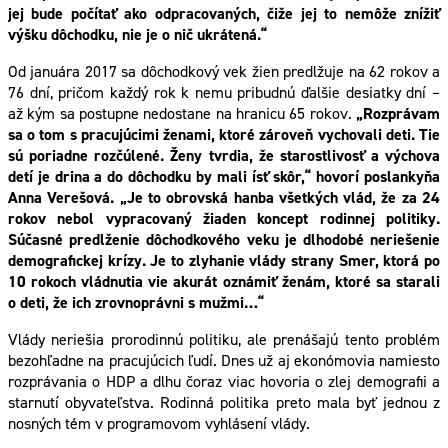
jej bude počítať ako odpracovaných, čiže jej to nemôže znížiť
výšku dôchodku, nie je o nič ukrátená.“
Od januára 2017 sa dôchodkový vek žien predlžuje na 62 rokov a
76 dní, pričom každý rok k nemu pribudnú ďalšie desiatky dní –
až kým sa postupne nedostane na hranicu 65 rokov.
„Rozprávam
sa o tom s pracujúcimi ženami, ktoré zároveň vychovali deti. Tie
sú poriadne rozčúlené. Ženy tvrdia, že starostlivosť a výchova
detí je drina a do dôchodku by mali ísť skôr,“ hovorí poslankyňa
Anna Verešová. „Je to obrovská hanba všetkých vlád, že za 24
rokov nebol vypracovaný žiaden koncept rodinnej politiky.
Súčasné predlženie dôchodkového veku je dlhodobé neriešenie
demografickej krízy. Je to zlyhanie vlády strany Smer, ktorá po
10 rokoch vládnutia vie akurát oznámiť ženám, ktoré sa starali
o deti, že ich zrovnoprávni s mužmi…“
Vlády neriešia prorodinnú politiku, ale prenášajú tento problém
bezohľadne na pracujúcich ľudí. Dnes už aj ekonómovia namiesto
rozprávania o HDP a dlhu čoraz viac hovoria o zlej demografii a
starnutí obyvateľstva. Rodinná politika preto mala byť jednou z
nosných tém v programovom vyhlásení vlády.