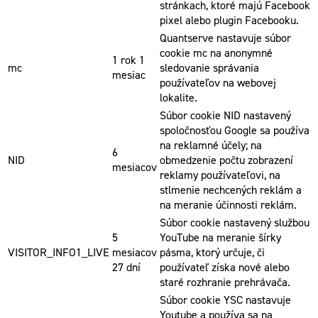
stránkach, ktoré majú Facebook
pixel alebo plugin Facebooku.
Quantserve nastavuje súbor
cookie mc na anonymné
1 rok 1
mc
sledovanie správania
mesiac
používateľov na webovej
lokalite.
Súbor cookie NID nastavený
spoločnosťou Google sa používa
na reklamné účely; na
6
NID
obmedzenie počtu zobrazení
mesiacov
reklamy používateľovi, na
stlmenie nechcených reklám a
na meranie účinnosti reklám.
Súbor cookie nastavený službou
5
YouTube na meranie šírky
VISITOR_INFO1_LIVE
mesiacov
pásma, ktorý určuje, či
27 dní
používateľ získa nové alebo
staré rozhranie prehrávača.
Súbor cookie YSC nastavuje
Youtube a používa sa na