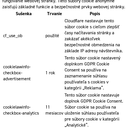
fungovanie webovej stránky. Tieto súbory cookie anonymne
zaisťujú základné funkcie a bezpečnostné prvky webovej stránky.
Sušenka
Trvanie
Popis
Cloudflare nastavuje tento
súbor cookie s cieľom zlepšiť
časy načítavania stránky a
cf_use_ob
použité
zakázať akékoľvek
bezpečnostné obmedzenia na
základe IP adresy návštevníka.
Tento súbor cookie nastavený
doplnkom GDPR Cookie
cookielawinfo-
Consent sa používa na
checkbox-
1 rok
zaznamenanie súhlasu
advertisement
používateľa s cookies v
kategórii „Reklama“.
Tento súbor cookie nastavuje
doplnok GDPR Cookie Consent.
cookielawinfo-
11
Súbor cookie sa používa na
checkbox-analytics
mesiacov
uloženie súhlasu používateľa
pre súbory cookie v kategórii
„Analytické“.