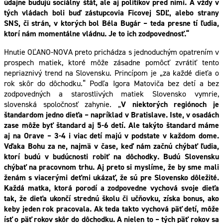
údajne budujú sociálny štát, ale aj politikov pred nimi. A vždy v
tých vládach boli buď zástupcovia Ficovej SDĽ, alebo strany
SNS, či strán, v ktorých bol Béla Bugár – teda presne tí ľudia,
ktorí nám momentálne vládnu. Je to ich zodpovednosť.“
Hnutie OĽANO-NOVA preto prichádza s jednoduchým opatrením v
prospech matiek, ktoré môže zásadne pomôcť zvrátiť tento
nepriaznivý trend na Slovensku. Princípom je „za každé dieťa o
rok skôr do dôchodku.“ Podľa Igora Matoviča bez detí a bez
zodpovedných a starostlivých matiek Slovensko vymrie,
slovenská spoločnosť zahynie. „
V niektorých regiónoch je
štandardom jedno dieťa – napríklad v Bratislave. Iste, v osadách
zase môže byť štandard aj 5-6 detí. Ale takýto štandard máme
aj na Orave – 3-4 i viac detí majú v podstate v každom dome.
Vďaka Bohu za ne, najmä v čase, keď nám začnú chýbať ľudia,
ktorí budú v budúcnosti robiť na dôchodky. Budú Slovensku
chýbať na pracovnom trhu. Aj preto si myslíme, že by sme mali
ženám s viacerými deťmi ukázať, že sú pre Slovensko dôležité.
Každá matka, ktorá porodí a zodpovedne vychová svoje dieťa
tak, že dieťa ukončí strednú školu či učňovku, získa bonus, ako
keby jeden rok pracovala. Ak teda takto vychová päť detí, môže
ísť o päť rokov skôr do dôchodku. A nielen to – tých päť rokov sa