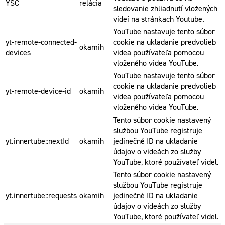
YSC
relácia
sledovanie zhliadnutí vložených
videí na stránkach Youtube.
YouTube nastavuje tento súbor
yt-remote-connected-
cookie na ukladanie predvolieb
okamih
devices
videa používateľa pomocou
vloženého videa YouTube.
YouTube nastavuje tento súbor
cookie na ukladanie predvolieb
yt-remote-device-id
okamih
videa používateľa pomocou
vloženého videa YouTube.
Tento súbor cookie nastavený
službou YouTube registruje
yt.innertube::nextId
okamih
jedinečné ID na ukladanie
údajov o videách zo služby
YouTube, ktoré používateľ videl.
Tento súbor cookie nastavený
službou YouTube registruje
yt.innertube::requests
okamih
jedinečné ID na ukladanie
údajov o videách zo služby
YouTube, ktoré používateľ videl.