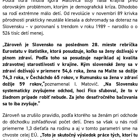
Podľa lídra hnutia Igora Matoviča stojí naša krajina pred
obrovským problémom, ktorým je demografická kríza. Dlhodobo
sa rodí extrémne málo detí. Od revolúcie v novembri 89 krivka
pôrodnosti prakticky neustále klesala a dohromady sa doteraz na
Slovensku – v porovnaní s trendom v roku 1989 – narodilo o o
526 tisíc detí menej.
„
Zároveň je Slovensko na poslednom 28. mieste rebríčka
Eurostatu v štatistike, ktorá posudzuje, koľko sa ženy dožívajú v
plnom zdraví. Podľa toho sa posudzuje napríklad aj kvalita
zdravotnej starostlivosti v krajine. Kým slovenské ženy sa v
zdraví dožívajú v priemere 54,6 roka, žena na Malte sa dožije
74,3 roka, v Čecháchdo 65 rokov, v Rumunsku sa žena v zdraví
dožije 59 rokov,“
poznamenal I. Matovič. „
Na Slovensku
systematicky zvyšujeme odchod, hoci Fico sľuboval, že to v
žiadnom prípade robiť nebude. Za jeho desaťročného bačovania
sa to iba zvyšuje.“
Zároveň sa zrušilo pravidlo, podľa ktorého sa ženám pri odchode
do dôchodku zohľadňoval počet detí. Dnes sa však u nás rodí
priemerne 1,3 dieťaťa na rodinu a aj v tomto parametri sme na
chvoste celej EÚ. „
Toto je skutočný výsledok práce tých, ktorí tu