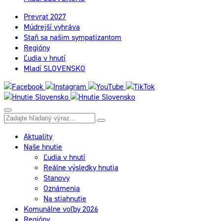
Prevrat 2027
Múdrejší vyhráva
Staň sa našim sympatizantom
Regióny
Ľudia v hnutí
Mladí SLOVENSKO
Aktuality
Naše hnutie
Ľudia v hnutí
Reálne výsledky hnutia
Stanovy
Oznámenia
Na stiahnutie
Komunálne voľby 2026
Regióny