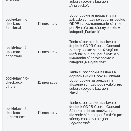
súbory cookie v kategórii
„Analytické“.
Súbor cookie je nastavený na
cookielawinfo-
základe súhlasu so súbormi cookie
checkbox-
11 mesiacov
GDPR na zaznamenanie súhlasu
functional
používateľa pre súbory cookie v
kategórii „Funkčné“.
Tento súbor cookie nastavuje
doplnok GDPR Cookie Consent.
cookielawinfo-
Súbory cookie sa používajú na
checkbox-
11 mesiacov
uloženie súhlasu používateľa s
necessary
ukladaním súborov cookie v
kategórii „Nevyhnutné“.
Tento súbor cookie nastavuje
doplnok GDPR Cookie Consent.
cookielawinfo-
Súbor cookie sa používa na
checkbox-
11 mesiacov
uloženie súhlasu používateľa pre
others
súbory cookie v kategórii
Nevyhnutné.
Tento súbor cookie nastavuje
doplnok GDPR Cookie Consent.
cookielawinfo-
Súbor cookie sa používa na
checkbox-
11 mesiacov
uloženie súhlasu používateľa pre
performance
súbory cookie v kategórii
„Výkonostné“.