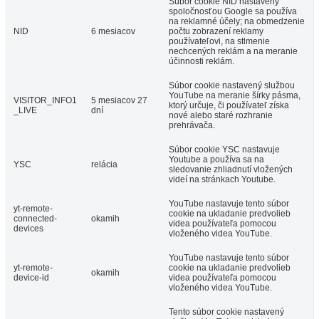
Súbor cookie NID nastavený
spoločnosťou Google sa používa
na reklamné účely; na obmedzenie
NID
6 mesiacov
počtu zobrazení reklamy
používateľovi, na stlmenie
nechcených reklám a na meranie
účinnosti reklám.
Súbor cookie nastavený službou
YouTube na meranie šírky pásma,
VISITOR_INFO1
5 mesiacov 27
ktorý určuje, či používateľ získa
_LIVE
dní
nové alebo staré rozhranie
prehrávača.
Súbor cookie YSC nastavuje
Youtube a používa sa na
YSC
relácia
sledovanie zhliadnutí vložených
videí na stránkach Youtube.
YouTube nastavuje tento súbor
yt-remote-
cookie na ukladanie predvolieb
connected-
okamih
videa používateľa pomocou
devices
vloženého videa YouTube.
YouTube nastavuje tento súbor
yt-remote-
cookie na ukladanie predvolieb
okamih
device-id
videa používateľa pomocou
vloženého videa YouTube.
Tento súbor cookie nastavený