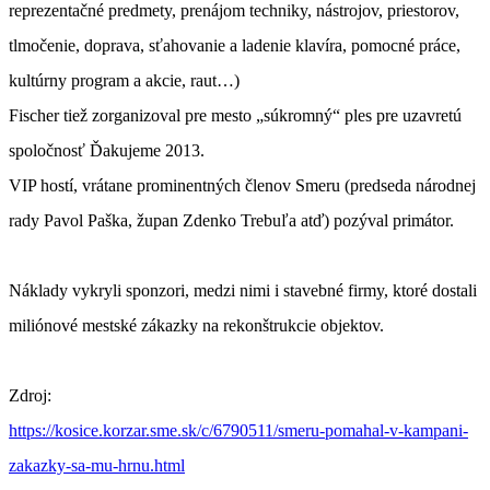
reprezentačné predmety, prenájom techniky, nástrojov, priestorov,
tlmočenie, doprava, sťahovanie a ladenie klavíra, pomocné práce,
kultúrny program a akcie, raut…)
Fischer tiež zorganizoval pre mesto „súkromný“ ples pre uzavretú
spoločnosť Ďakujeme 2013.
VIP hostí, vrátane prominentných členov Smeru (predseda národnej
rady Pavol Paška, župan Zdenko Trebuľa atď) pozýval primátor.
Náklady vykryli sponzori, medzi nimi i stavebné firmy, ktoré dostali
miliónové mestské zákazky na rekonštrukcie objektov.
Zdroj:
https://kosice.korzar.sme.sk/c/6790511/smeru-pomahal-v-kampani-
zakazky-sa-mu-hrnu.html