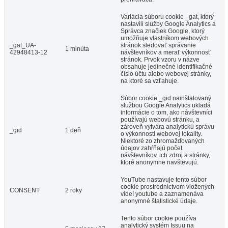
Variácia súboru cookie _gat, ktorý
nastavili služby Google Analytics a
Správca značiek Google, ktorý
umožňuje vlastníkom webových
_gat_UA-
stránok sledovať správanie
1 minúta
42948413-12
návštevníkov a merať výkonnosť
stránok. Prvok vzoru v názve
obsahuje jedinečné identifikačné
číslo účtu alebo webovej stránky,
na ktoré sa vzťahuje.
Súbor cookie _gid nainštalovaný
službou Google Analytics ukladá
informácie o tom, ako návštevníci
používajú webovú stránku, a
zároveň vytvára analytickú správu
_gid
1 deň
o výkonnosti webovej lokality.
Niektoré zo zhromažďovaných
údajov zahŕňajú počet
návštevníkov, ich zdroj a stránky,
ktoré anonymne navštevujú.
YouTube nastavuje tento súbor
cookie prostredníctvom vložených
CONSENT
2 roky
videí youtube a zaznamenáva
anonymné štatistické údaje.
Tento súbor cookie používa
analytický systém Issuu na