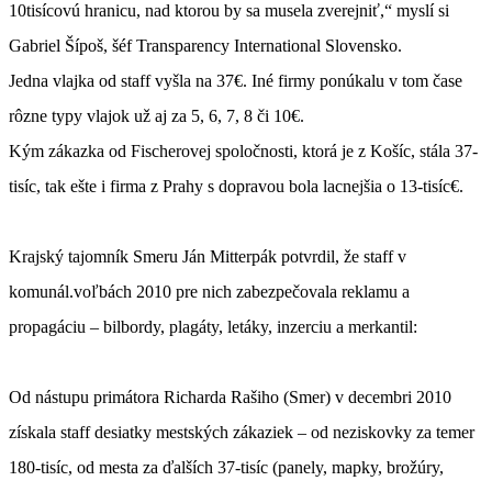
10tisícovú hranicu, nad ktorou by sa musela zverejniť,“ myslí si
Gabriel Šípoš, šéf Transparency International Slovensko.
Jedna vlajka od staff vyšla na 37€. Iné firmy ponúkalu v tom čase
rôzne typy vlajok už aj za 5, 6, 7, 8 či 10€.
Kým zákazka od Fischerovej spoločnosti, ktorá je z Košíc, stála 37-
tisíc, tak ešte i firma z Prahy s dopravou bola lacnejšia o 13-tisíc€.
Krajský tajomník Smeru Ján Mitterpák potvrdil, že staff v
komunál.voľbách 2010 pre nich zabezpečovala reklamu a
propagáciu – bilbordy, plagáty, letáky, inzerciu a merkantil:
Od nástupu primátora Richarda Rašiho (Smer) v decembri 2010
získala staff desiatky mestských zákaziek – od neziskovky za temer
180-tisíc, od mesta za ďalších 37-tisíc (panely, mapky, brožúry,