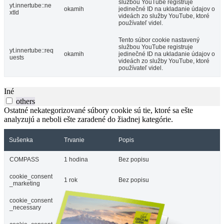
službou YouTube registruje
yt.innertube::ne
okamih
jedinečné ID na ukladanie údajov o
xtId
videách zo služby YouTube, ktoré
používateľ videl.
Tento súbor cookie nastavený
službou YouTube registruje
yt.innertube::req
okamih
jedinečné ID na ukladanie údajov o
uests
videách zo služby YouTube, ktoré
používateľ videl.
Iné
others
Ostatné nekategorizované súbory cookie sú tie, ktoré sa ešte
analyzujú a neboli ešte zaradené do žiadnej kategórie.
Sušenka
Trvanie
Popis
COMPASS
1 hodina
Bez popisu
cookie_consent
1 rok
Bez popisu
_marketing
cookie_consent
1 rok
Bez popisu
_necessary