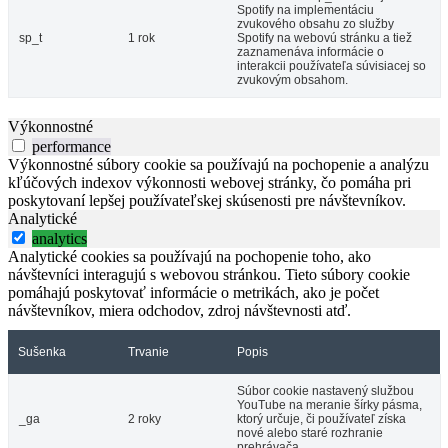
Spotify na implementáciu
zvukového obsahu zo služby
sp_t
1 rok
Spotify na webovú stránku a tiež
zaznamenáva informácie o
interakcii používateľa súvisiacej so
zvukovým obsahom.
Výkonnostné
performance
Výkonnostné súbory cookie sa používajú na pochopenie a analýzu
kľúčových indexov výkonnosti webovej stránky, čo pomáha pri
poskytovaní lepšej používateľskej skúsenosti pre návštevníkov.
Analytické
analytics
Analytické cookies sa používajú na pochopenie toho, ako
návštevníci interagujú s webovou stránkou. Tieto súbory cookie
pomáhajú poskytovať informácie o metrikách, ako je počet
návštevníkov, miera odchodov, zdroj návštevnosti atď.
Sušenka
Trvanie
Popis
Súbor cookie nastavený službou
YouTube na meranie šírky pásma,
_ga
2 roky
ktorý určuje, či používateľ získa
nové alebo staré rozhranie
prehrávača.