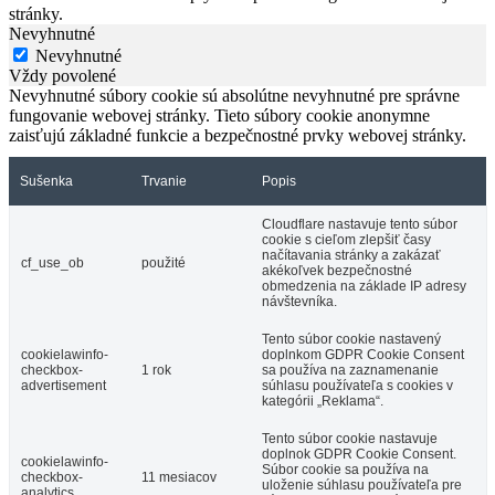
stránky.
Nevyhnutné
Nevyhnutné
Vždy povolené
Nevyhnutné súbory cookie sú absolútne nevyhnutné pre správne
fungovanie webovej stránky. Tieto súbory cookie anonymne
zaisťujú základné funkcie a bezpečnostné prvky webovej stránky.
Sušenka
Trvanie
Popis
Cloudflare nastavuje tento súbor
cookie s cieľom zlepšiť časy
načítavania stránky a zakázať
cf_use_ob
použité
akékoľvek bezpečnostné
obmedzenia na základe IP adresy
návštevníka.
Tento súbor cookie nastavený
cookielawinfo-
doplnkom GDPR Cookie Consent
checkbox-
1 rok
sa používa na zaznamenanie
advertisement
súhlasu používateľa s cookies v
kategórii „Reklama“.
Tento súbor cookie nastavuje
doplnok GDPR Cookie Consent.
cookielawinfo-
Súbor cookie sa používa na
checkbox-
11 mesiacov
uloženie súhlasu používateľa pre
analytics