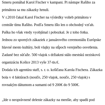
Smeru pomáhal Karol Fischer v kampani. Pi nástupe Rašiho za
primátora sa mu zákazky hrnuli.
V r.2010 čakal Karol Fischer na výsledky volieb primátora v
centrále tímu Rašiho. Podľa Smeru išlo len o obchodný vzťah.
Paška ho však vtedy vyobjímal i pobozkal. Je z toho fotka.
Jednou zo sporných zákaziek z januárového ceremoniálu Európske
hlavné mesto kultúry, boli vlajky na stĺpoch verejného osvetlenia.
Zadané bez súťaže. 500 vlajok s držiakmi stálo mestskú neziskovú
organizáciu Košice 2013 vyše 37-tis.€.
Dodala ich agentúra staff, s. r. o. košičana Karola Fischera. Zákazka
bola v 4 faktúrach (nosiče, 250 vlajok, nosiče, 250 vlajok) s
rovnakým dátumom a sumami od 9 200€ do 9 500€.
„Ide o neoprávnené delenie zákazky na menšie, aby spadli pod