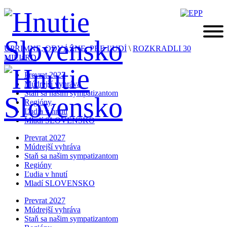
ÚPRIMNE, ODVÁŽNE, PRE ĽUDÍ
\
ROZKRADLI 30
MILIáRD
Prevrat 2027
Múdrejší vyhráva
Staň sa našim sympatizantom
Regióny
Ľudia v hnutí
Mladí SLOVENSKO
Prevrat 2027
Múdrejší vyhráva
Staň sa našim sympatizantom
Regióny
Ľudia v hnutí
Mladí SLOVENSKO
Prevrat 2027
Múdrejší vyhráva
Staň sa našim sympatizantom