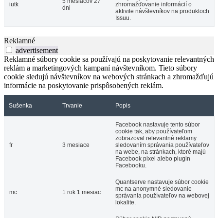
5 mesiacov 27
iutk
zhromažďovanie informácií o
dni
aktivite návštevníkov na produktoch
Issuu.
Reklamné
advertisement
Reklamné súbory cookie sa používajú na poskytovanie relevantných
reklám a marketingových kampaní návštevníkom. Tieto súbory
cookie sledujú návštevníkov na webových stránkach a zhromažďujú
informácie na poskytovanie prispôsobených reklám.
Sušenka
Trvanie
Popis
Facebook nastavuje tento súbor
cookie tak, aby používateľom
zobrazoval relevantné reklamy
fr
3 mesiace
sledovaním správania používateľov
na webe, na stránkach, ktoré majú
Facebook pixel alebo plugin
Facebooku.
Quantserve nastavuje súbor cookie
mc na anonymné sledovanie
mc
1 rok 1 mesiac
správania používateľov na webovej
lokalite.