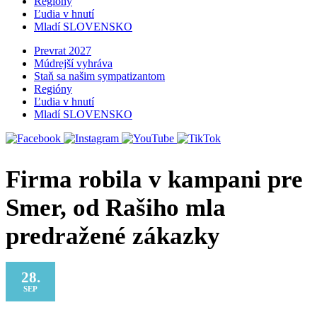
Regióny
Ľudia v hnutí
Mladí SLOVENSKO
Prevrat 2027
Múdrejší vyhráva
Staň sa našim sympatizantom
Regióny
Ľudia v hnutí
Mladí SLOVENSKO
Firma robila v kampani pre
Smer, od Rašiho mla
predražené zákazky
28.
SEP