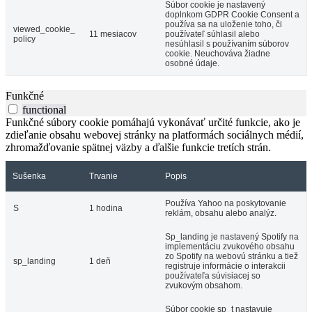
Súbor cookie je nastavený
doplnkom GDPR Cookie Consent a
používa sa na uloženie toho, či
viewed_cookie_
11 mesiacov
používateľ súhlasil alebo
policy
nesúhlasil s používaním súborov
cookie. Neuchováva žiadne
osobné údaje.
Funkčné
functional
Funkčné súbory cookie pomáhajú vykonávať určité funkcie, ako je
zdieľanie obsahu webovej stránky na platformách sociálnych médií,
zhromažďovanie spätnej väzby a ďalšie funkcie tretích strán.
Sušenka
Trvanie
Popis
Používa Yahoo na poskytovanie
S
1 hodina
reklám, obsahu alebo analýz.
Sp_landing je nastavený Spotify na
implementáciu zvukového obsahu
zo Spotify na webovú stránku a tiež
sp_landing
1 deň
registruje informácie o interakcii
používateľa súvisiacej so
zvukovým obsahom.
Súbor cookie sp_t nastavuje