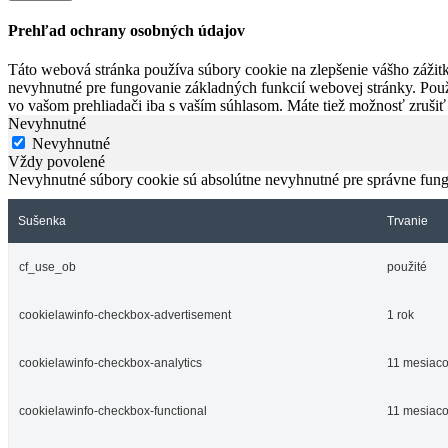
Prehľad ochrany osobných údajov
Táto webová stránka používa súbory cookie na zlepšenie vášho zážitk
nevyhnutné pre fungovanie základných funkcií webovej stránky. Použ
vo vašom prehliadači iba s vaším súhlasom. Máte tiež možnosť zrušiť
Nevyhnutné
Nevyhnutné
Vždy povolené
Nevyhnutné súbory cookie sú absolútne nevyhnutné pre správne fung
Sušenka
Trvanie
cf_use_ob
použité
cookielawinfo-checkbox-advertisement
1 rok
cookielawinfo-checkbox-analytics
11 mesiac
cookielawinfo-checkbox-functional
11 mesiac