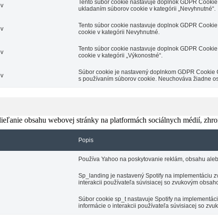
Tento súbor cookie nastavuje doplnok GDPR Cookie 
ov
ukladaním súborov cookie v kategórii „Nevyhnutné“.
Tento súbor cookie nastavuje doplnok GDPR Cookie 
ov
cookie v kategórii Nevyhnutné.
Tento súbor cookie nastavuje doplnok GDPR Cookie 
ov
cookie v kategórii „Výkonostné“.
Súbor cookie je nastavený doplnkom GDPR Cookie Con
ov
s používaním súborov cookie. Neuchováva žiadne o
eľanie obsahu webovej stránky na platformách sociálnych médií, zhroma
Popis
Používa Yahoo na poskytovanie reklám, obsahu aleb
Sp_landing je nastavený Spotify na implementáciu zv
interakcii používateľa súvisiacej so zvukovým obsah
Súbor cookie sp_t nastavuje Spotify na implementá
informácie o interakcii používateľa súvisiacej so z