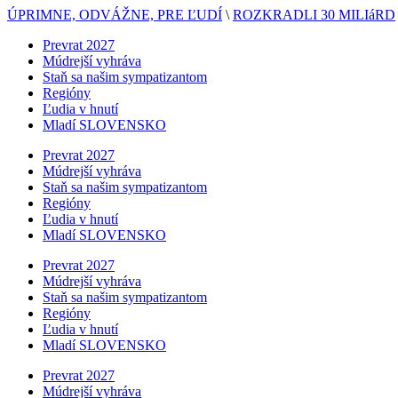
ÚPRIMNE, ODVÁŽNE, PRE ĽUDÍ
\
ROZKRADLI 30 MILIáRD
Prevrat 2027
Múdrejší vyhráva
Staň sa našim sympatizantom
Regióny
Ľudia v hnutí
Mladí SLOVENSKO
Prevrat 2027
Múdrejší vyhráva
Staň sa našim sympatizantom
Regióny
Ľudia v hnutí
Mladí SLOVENSKO
Prevrat 2027
Múdrejší vyhráva
Staň sa našim sympatizantom
Regióny
Ľudia v hnutí
Mladí SLOVENSKO
Prevrat 2027
Múdrejší vyhráva