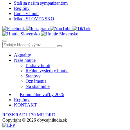
Staň sa našim sympatizantom
Regióny
Ľudia v hnutí
Mladí SLOVENSKO
Aktuality
Naše hnutie
Ľudia v hnutí
Reálne výsledky hnutia
Stanovy
Oznámenia
Na stiahnutie
Komunálne voľby 2026
Regióny
KONTAKT
ROZKRADLI 30 MILIáRD
Copyright © 2026 obycajniludia.sk