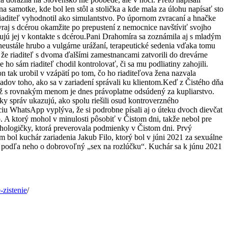
a samotke, kde bol len stôl a stolička a kde mala za úlohu napísať sto
riaditeľ vyhodnotil ako simulantstvo. Po úpornom zvracaní a hnačke
vraj s dcérou okamžite po prepustení z nemocnice navštíviť svojho
ujú jej v kontakte s dcérou.Pani Drahomíra sa zoznámila aj s mladým
neustále hrubo a vulgárne urážaní, terapeutické sedenia vďaka tomu
, že riaditeľ s dvoma ďalšími zamestnancami zatvorili do drevárne
ho sám riaditeľ chodil kontrolovať, či sa mu podliatiny zahojili.
n tak urobil v vzápätí po tom, čo ho riaditeľova žena nazvala
íkladov toho, ako sa v zariadení správali ku klientom.Keď z Čistého dňa
už s rovnakým menom je dnes právoplatne odsúdený za kupliarstvo.
 správ ukazujú, ako spolu riešili osud kontroverzného
iu WhatsApp vyplýva, že si podrobne písali aj o úteku dvoch dievčat
. A ktorý mohol v minulosti pôsobiť v Čistom dni, takže nebol pre
chologičky, ktorá preverovala podmienky v Čistom dni. Prvý
ol kuchár zariadenia Jakub Filo, ktorý bol v júni 2021 za sexuálne
šlo podľa neho o dobrovoľný „sex na rozlúčku“. Kuchár sa k júnu 2021
-zistenie
/