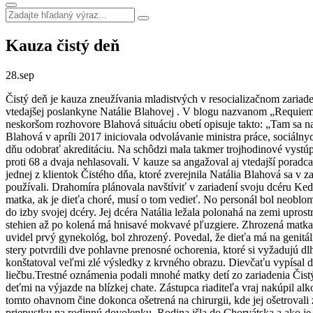
Kauza čistý deň
28.
sep
Čistý deň je kauza zneužívania mladistvých v resocializačnom zariad
vtedajšej poslankyne Natálie Blahovej . V blogu nazvanom „Requiem p
neskoršom rozhovore Blahová situáciu obetí opisuje takto: „Tam sa na 
Blahová v apríli 2017 iniciovala odvolávanie ministra práce, sociál
dňu odobrať akreditáciu. Na schôdzi mala takmer trojhodinové vystúp
proti 68 a dvaja nehlasovali. V kauze sa angažoval aj vtedajší p
jednej z klientok Čistého dňa, ktoré zverejnila Natália Blahová sa v z
používali. Drahomíra plánovala navštíviť v zariadení svoju dcéru Keď 
matka, ak je dieťa choré, musí o tom vedieť. No personál bol neoblom
do izby svojej dcéry. Jej dcéra Natália ležala polonahá na zemi upros
stehien až po kolená má hnisavé mokvavé pľuzgiere. Zhrozená matka 
uvidel prvý gynekológ, bol zhrozený. Povedal, že dieťa má na genitá
stery potvrdili dve pohlavne prenosné ochorenia, ktoré si vyžadujú d
konštatoval veľmi zlé výsledky z krvného obrazu. Dievčaťu vypísal d
liečbu.Trestné oznámenia podali mnohé matky detí zo zariadenia Čistý
deťmi na výjazde na blízkej chate. Zástupca riaditeľa vraj nakúpil al
tomto ohavnom čine dokonca ošetrená na chirurgii, kde jej ošetrovali
priepustku na rodinnú dovolenku. Rodina išla do Chorvátska a ako je t