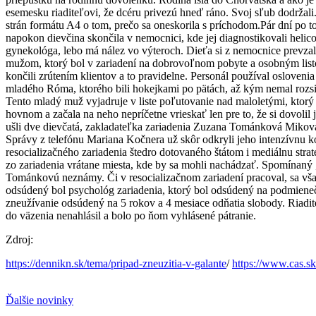
esemesku riaditeľovi, že dcéru privezú hneď ráno. Svoj sľub dodržali.
strán formátu A4 o tom, prečo sa oneskorila s príchodom.Pár dní po t
napokon dievčina skončila v nemocnici, kde jej diagnostikovali helic
gynekológa, lebo má nález vo výteroch. Dieťa si z nemocnice prevzal
mužom, ktorý bol v zariadení na dobrovoľnom pobyte a osobným listom 
končili zrútením klientov a to pravidelne. Personál používal osloveni
mladého Róma, ktorého bili hokejkami po pätách, až kým nemal rozsiah
Tento mladý muž vyjadruje v liste poľutovanie nad maloletými, ktorý 
hovnom a začala na neho nepríčetne vrieskať len pre to, že si dovolil 
ušli dve dievčatá, zakladateľka zariadenia Zuzana Tománková Mikov
Správy z telefónu Mariana Kočnera už skôr odkryli jeho intenzívnu 
resocializačného zariadenia štedro dotovaného štátom i mediálnu str
zo zariadenia vrátane miesta, kde by sa mohli nachádzať. Spomínaný „
Tománkovú neznámy. Či v resocializačnom zariadení pracoval, sa však
odsúdený bol psychológ zariadenia, ktorý bol odsúdený na podmieneč
zneužívanie odsúdený na 5 rokov a 4 mesiace odňatia slobody. Riadit
do väzenia nenahlásil a bolo po ňom vyhlásené pátranie.
Zdroj:
https://dennikn.sk/tema/pripad-zneuzitia-v-galante
/
https://www.cas.sk
Ďalšie novinky