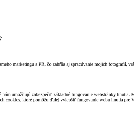
ý
ameho marketingu a PR, čo zahŕňa aj spracúvanie mojich fotografií, vr
é nám umožňujú zabezpečiť základné fungovanie webstránky hnutia. M
ích cookies, ktoré pomôžu ďalej vylepšiť fungovanie webu hnutia pre Vá