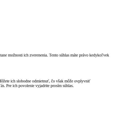
átane možnosti ich zverenenia. Tento súhlas máte právo kedykoľvek
ôžete ich slobodne odmietnuť, čo však môže ovplyvniť
s. Pre ich povolenie vyjadrite prosím súhlas.