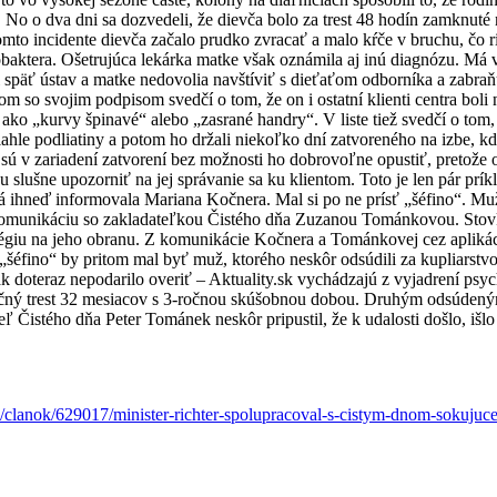
 No o dva dni sa dozvedeli, že dievča bolo za trest 48 hodín zamknuté n
omto incidente dievča začalo prudko zvracať a malo kŕče v bruchu, čo 
obaktera. Ošetrujúca lekárka matke však oznámila aj inú diagnózu. Má 
 späť ústav a matke nedovolia navštíviť s dieťaťom odborníka a zabraň
so svojim podpisom svedčí o tom, že on i ostatní klienti centra boli 
a ako „kurvy špinavé“ alebo „zasrané handry“. V liste tiež svedčí o tom
le podliatiny a potom ho držali niekoľko dní zatvoreného na izbe, kde 
sú v zariadení zatvorení bez možnosti ho dobrovoľne opustiť, pretože o
ju slušne upozorniť na jej správanie sa ku klientom. Toto je len pár pr
á ihneď informovala Mariana Kočnera. Mal si po ne prísť „šéfino“. M
komunikáciu so zakladateľkou Čistého dňa Zuzanou Tománkovou. Stovky
atégiu na jeho obranu. Z komunikácie Kočnera a Tománkovej cez aplikác
šéfino“ by pritom mal byť muž, ktorého neskôr odsúdili za kupliarstvo
 doteraz nepodarilo overiť – Aktuality.sk vychádzajú z vyjadrení psy
ný trest 32 mesiacov s 3-ročnou skúšobnou dobou. Druhým odsúdeným b
eľ Čistého dňa Peter Tománek neskôr pripustil, že k udalosti došlo, i
/clanok/629017/minister-richter-spolupracoval-s-cistym-dnom-sokujuce