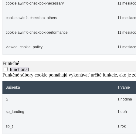
cookielawinfo-checkbox-necessary
11 mesiac
cookielawinfo-checkbox-others
11 mesiac
cookielawinfo-checkbox-performance
11 mesiac
viewed_cookie_policy
11 mesiac
Funkčné
functional
Funkčné súbory cookie pomáhajú vykonávať určité funkcie, ako je zdi
Sušenka
Trvanie
S
1 hodina
sp_landing
1 deň
sp_t
1 rok