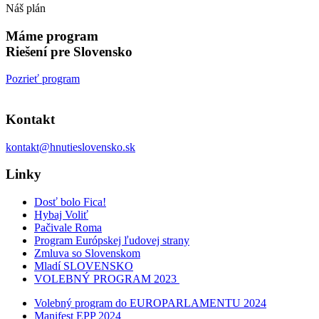
Náš plán
Máme program
Riešení pre Slovensko
Pozrieť program
Kontakt
kontakt@hnutieslovensko.sk
Linky
Dosť bolo Fica!
Hybaj Voliť
Pačivale Roma
Program Európskej ľudovej strany
Zmluva so Slovenskom
Mladí SLOVENSKO
VOLEBNÝ PROGRAM 2023
Volebný program do EUROPARLAMENTU 2024
Manifest EPP 2024