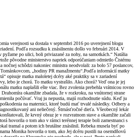
mia verejnosti sa dostala v septembri 2016 po uverejnení blogu
riadení. Podľa rozsudku k znásilneniu došlo vo februári 2014. V
v pyžame po ulici, boli priviazané za nohy, na samotkách.“ Natália
pretože pôvodne ministerstvo napriek odporúčaniam odmietlo Čistému
a nočnej schôdzi nakoniec ministra neodvolali: za bolo 57 poslancov,
elom Tománkovcom, „hodiny PR manažmentu“.Podľa informácií matky
atá“ opisuje matka maloletej dcéry aké praktiky sa v zariadení
vy, lebo je chorá. To matku vystrašilo. Ako chorá? Veď ona je jej
nálu matku naplašili ešte viac. Bez zvolenia prebehla vrátnicou rovno
a. Drahomíra okamžite zbadala, že v rozkroku, na vnútornej strane
mienila počúvať. Vraj ju nepustia, majú rozhodnutie súdu. Keď ju
poškodenia na maternici, ktoré budú mať trvalé následky. Odbery a
diagnostikovaný ani neliečený. Štrnásťročné dieťa. Všeobecný lekár
nštatovali, že krvný obraz je v rozvratnom stave a okamžite začali
rá hovorila o tom ako v rámci terénnej terapie boli zamestnanci s
apkal tramal a potom ich brutálne znásilnil. Rebeka musela byť po
a mama Monika hovorila o tom, ako Jej dcéru pustili na osemdňovú
a dorazila na Slovensko nie poobede, ale v noci. Preto napísali