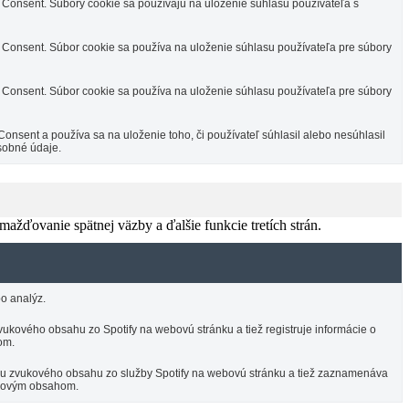
Consent. Súbory cookie sa používajú na uloženie súhlasu používateľa s
Consent. Súbor cookie sa používa na uloženie súhlasu používateľa pre súbory
Consent. Súbor cookie sa používa na uloženie súhlasu používateľa pre súbory
sent a používa sa na uloženie toho, či používateľ súhlasil alebo nesúhlasil
sobné údaje.
žďovanie spätnej väzby a ďalšie funkcie tretích strán.
o analýz.
ukového obsahu zo Spotify na webovú stránku a tiež registruje informácie o
om.
ciu zvukového obsahu zo služby Spotify na webovú stránku a tiež zaznamenáva
vukovým obsahom.