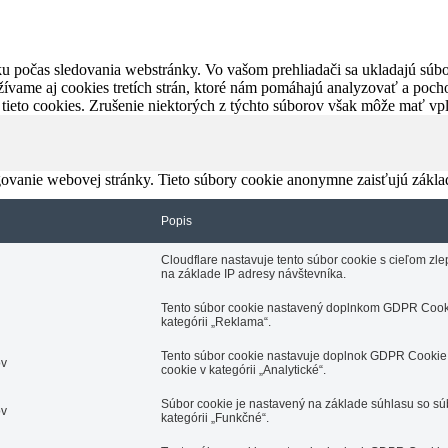
u počas sledovania webstránky. Vo vašom prehliadači sa ukladajú súbor
ívame aj cookies tretích strán, ktoré nám pomáhajú analyzovať a pocho
 tieto cookies. Zrušenie niektorých z týchto súborov však môže mať v
ovanie webovej stránky. Tieto súbory cookie anonymne zaisťujú zákla
Popis
Cloudflare nastavuje tento súbor cookie s cieľom z
na základe IP adresy návštevníka.
Tento súbor cookie nastavený doplnkom GDPR Cooki
kategórii „Reklama“.
Tento súbor cookie nastavuje doplnok GDPR Cookie 
ov
cookie v kategórii „Analytické“.
Súbor cookie je nastavený na základe súhlasu so s
ov
kategórii „Funkčné“.