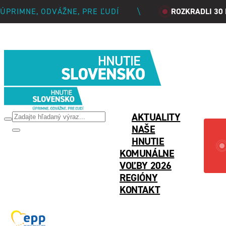
ÚPRIMNE, ODVÁŽNE, PRE ĽUDÍ
\
ROZKRADLI 30
PREVRA
AKTUALITY
NAŠE
HNUTIE
KOMUNÁLNE
VOĽBY 2026
REGIÓNY
KONTAKT