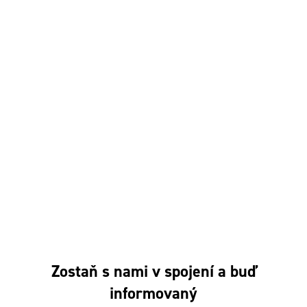
Dosť bolo Fica!
Hybaj Voliť
Pačivale Roma
Program Európskej ľudovej strany
Zmluva so Slovenskom
Mladí SLOVENSKO
VOLEBNÝ PROGRAM 2023
Volebný program do EUROPARLAMENTU 2024
Manifest EPP 2024
Stanovy
Oznámenia
Na stiahnutie
Spracovanie osobných údajov
Používanie cookies
Zostaň s nami v spojení a buď
informovaný