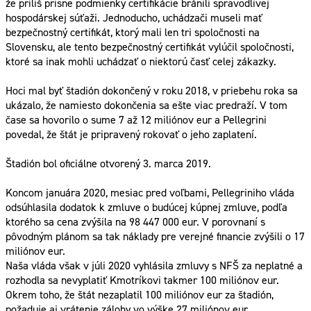
že príliš prísne podmienky certifikácie bránili spravodlivej
hospodárskej súťaži. Jednoducho, uchádzači museli mať
bezpečnostný certifikát, ktorý mali len tri spoločnosti na
Slovensku, ale tento bezpečnostný certifikát vylúčil spoločnosti,
ktoré sa inak mohli uchádzať o niektorú časť celej zákazky.
Hoci mal byť štadión dokončený v roku 2018, v priebehu roka sa
ukázalo, že namiesto dokončenia sa ešte viac predraží. V tom
čase sa hovorilo o sume 7 až 12 miliónov eur a Pellegrini
povedal, že štát je pripravený rokovať o jeho zaplatení.
Štadión bol oficiálne otvorený 3. marca 2019.
Koncom januára 2020, mesiac pred voľbami, Pellegriniho vláda
odsúhlasila dodatok k zmluve o budúcej kúpnej zmluve, podľa
ktorého sa cena zvýšila na 98 447 000 eur. V porovnaní s
pôvodným plánom sa tak náklady pre verejné financie zvýšili o 17
miliónov eur.
Naša vláda však v júli 2020 vyhlásila zmluvy s NFŠ za neplatné a
rozhodla sa nevyplatiť Kmotríkovi takmer 100 miliónov eur.
Okrem toho, že štát nezaplatil 100 miliónov eur za štadión,
požaduje aj vrátenie zálohy vo výške 27 miliónov eur.