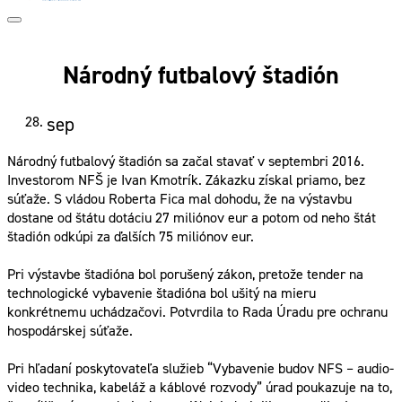
Národný futbalový štadión
28.
sep
Národný futbalový štadión sa začal stavať v septembri 2016.
Investorom NFŠ je Ivan Kmotrík. Zákazku získal priamo, bez
súťaže. S vládou Roberta Fica mal dohodu, že na výstavbu
dostane od štátu dotáciu 27 miliónov eur a potom od neho štát
štadión odkúpi za ďalších 75 miliónov eur.
Pri výstavbe štadióna bol porušený zákon, pretože tender na
technologické vybavenie štadióna bol ušitý na mieru
konkrétnemu uchádzačovi. Potvrdila to Rada Úradu pre ochranu
hospodárskej súťaže.
Pri hľadaní poskytovateľa služieb “Vybavenie budov NFS – audio-
video technika, kabeláž a káblové rozvody” úrad poukazuje na to,