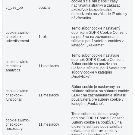
cookie s cieľom zlepšiť časy
načítavania stránky a zakázať
cf_use_ob
použité
akékoľvek bezpečnostné
obmedzenia na základe IP adresy
návštevníka.
Tento súbor cookie nastavený
cookielawinfo-
doplnkom GDPR Cookie Consent
checkbox-
1 rok
sa používa na zaznamenanie
advertisement
súhlasu používateľa s cookies v
kategórii „Reklama“.
Tento súbor cookie nastavuje
doplnok GDPR Cookie Consent.
cookielawinfo-
Súbor cookie sa používa na
checkbox-
11 mesiacov
uloženie súhlasu používateľa pre
analytics
súbory cookie v kategórii
„Analytické“.
Súbor cookie je nastavený na
cookielawinfo-
základe súhlasu so súbormi cookie
checkbox-
11 mesiacov
GDPR na zaznamenanie súhlasu
functional
používateľa pre súbory cookie v
kategórii „Funkčné“.
Tento súbor cookie nastavuje
doplnok GDPR Cookie Consent.
cookielawinfo-
Súbory cookie sa používajú na
checkbox-
11 mesiacov
uloženie súhlasu používateľa s
necessary
ukladaním súborov cookie v