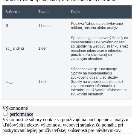
Sušenka
Trvanie
Popis
Používa Yahoo na poskytovanie
S
1 hodina
reklám, obsahu alebo analýz.
Sp_landing je nastavený Spotify na
implementáciu zvukového obsahu
zo Spotify na webovú stránku a tiež
sp_landing
1 deň
registruje informácie o interakcii
používateľa súvisiacej so
zvukovým obsahom.
Súbor cookie sp_t nastavuje
Spotify na implementáciu
zvukového obsahu zo služby
sp_t
1 rok
Spotify na webovú stránku a tiež
zaznamenáva informácie o
interakcii používateľa súvisiacej so
zvukovým obsahom.
Výkonnostné
performance
Výkonnostné súbory cookie sa používajú na pochopenie a analýzu
kľúčových indexov výkonnosti webovej stránky, čo pomáha pri
poskytovaní lepšej používateľskej skúsenosti pre návštevníkov.