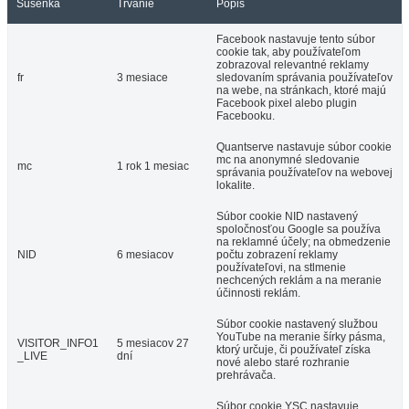
Sušenka
Trvanie
Popis
Facebook nastavuje tento súbor
cookie tak, aby používateľom
zobrazoval relevantné reklamy
fr
3 mesiace
sledovaním správania používateľov
na webe, na stránkach, ktoré majú
Facebook pixel alebo plugin
Facebooku.
Quantserve nastavuje súbor cookie
mc na anonymné sledovanie
mc
1 rok 1 mesiac
správania používateľov na webovej
lokalite.
Súbor cookie NID nastavený
spoločnosťou Google sa používa
na reklamné účely; na obmedzenie
NID
6 mesiacov
počtu zobrazení reklamy
používateľovi, na stlmenie
nechcených reklám a na meranie
účinnosti reklám.
Súbor cookie nastavený službou
YouTube na meranie šírky pásma,
VISITOR_INFO1
5 mesiacov 27
ktorý určuje, či používateľ získa
_LIVE
dní
nové alebo staré rozhranie
prehrávača.
Súbor cookie YSC nastavuje