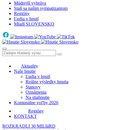
Múdrejší vyhráva
Staň sa našim sympatizantom
Regióny
Ľudia v hnutí
Mladí SLOVENSKO
Aktuality
Naše hnutie
Ľudia v hnutí
Reálne výsledky hnutia
Stanovy
Oznámenia
Na stiahnutie
Komunálne voľby 2026
Regióny
KONTAKT
ROZKRADLI 30 MILIáRD