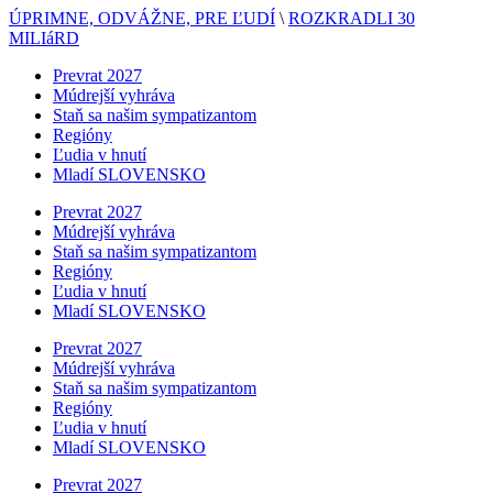
ÚPRIMNE, ODVÁŽNE, PRE ĽUDÍ
\
ROZKRADLI 30
MILIáRD
Prevrat 2027
Múdrejší vyhráva
Staň sa našim sympatizantom
Regióny
Ľudia v hnutí
Mladí SLOVENSKO
Prevrat 2027
Múdrejší vyhráva
Staň sa našim sympatizantom
Regióny
Ľudia v hnutí
Mladí SLOVENSKO
Prevrat 2027
Múdrejší vyhráva
Staň sa našim sympatizantom
Regióny
Ľudia v hnutí
Mladí SLOVENSKO
Prevrat 2027