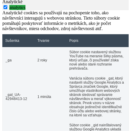
Analytické
analytics
Analytické cookies sa používajú na pochopenie toho, ako
návštevníci interagujú s webovou stránkou. Tieto súbory cookie
pomáhajú poskytovať informácie o metrikách, ako je počet
návštevníkov, miera odchodov, zdroj návštevnosti atď.
Sušenka
Trvanie
Popis
Súbor cookie nastavený službou
YouTube na meranie šírky pásma,
_ga
2 roky
ktorý určuje, či používateľ získa
nové alebo staré rozhranie
prehrávača.
Variácia súboru cookie _gat, ktorý
nastavili služby Google Analytics a
Správca značiek Google, ktorý
umožňuje vlastníkom webových
_gat_UA-
stránok sledovať správanie
1 minúta
42948413-12
návštevníkov a merať výkonnosť
stránok. Prvok vzoru v názve
obsahuje jedinečné identifikačné
číslo účtu alebo webovej stránky,
na ktoré sa vzťahuje.
Súbor cookie _gid nainštalovaný
službou Google Analytics ukladá