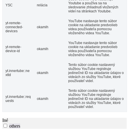
Youtube a používa sa na
YSC
relácia
sledovanie zhliadnutí vložených
videí na stránkach Youtube.
YouTube nastavuje tento súbor
yt-remote-
cookie na ukladanie predvolieb
connected-
okamih
videa používateľa pomocou
devices
vloženého videa YouTube.
YouTube nastavuje tento súbor
yt-remote-
cookie na ukladanie predvolieb
okamih
device-id
videa používateľa pomocou
vloženého videa YouTube.
Tento súbor cookie nastavený
službou YouTube registruje
yt.innertube::ne
okamih
jedinečné ID na ukladanie údajov o
xtId
videách zo služby YouTube, ktoré
používateľ videl.
Tento súbor cookie nastavený
službou YouTube registruje
yt.innertube::req
okamih
jedinečné ID na ukladanie údajov o
uests
videách zo služby YouTube, ktoré
používateľ videl.
Iné
others