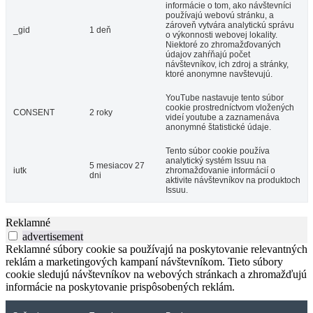
informácie o tom, ako návštevníci
používajú webovú stránku, a
zároveň vytvára analytickú správu
_gid
1 deň
o výkonnosti webovej lokality.
Niektoré zo zhromažďovaných
údajov zahŕňajú počet
návštevníkov, ich zdroj a stránky,
ktoré anonymne navštevujú.
YouTube nastavuje tento súbor
cookie prostredníctvom vložených
CONSENT
2 roky
videí youtube a zaznamenáva
anonymné štatistické údaje.
Tento súbor cookie používa
analytický systém Issuu na
5 mesiacov 27
iutk
zhromažďovanie informácií o
dni
aktivite návštevníkov na produktoch
Issuu.
Reklamné
advertisement
Reklamné súbory cookie sa používajú na poskytovanie relevantných
reklám a marketingových kampaní návštevníkom. Tieto súbory
cookie sledujú návštevníkov na webových stránkach a zhromažďujú
informácie na poskytovanie prispôsobených reklám.