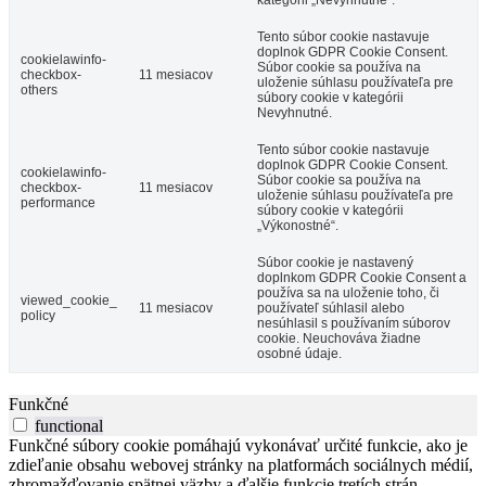
kategórii „Nevyhnutné“.
Tento súbor cookie nastavuje
doplnok GDPR Cookie Consent.
cookielawinfo-
Súbor cookie sa používa na
checkbox-
11 mesiacov
uloženie súhlasu používateľa pre
others
súbory cookie v kategórii
Nevyhnutné.
Tento súbor cookie nastavuje
doplnok GDPR Cookie Consent.
cookielawinfo-
Súbor cookie sa používa na
checkbox-
11 mesiacov
uloženie súhlasu používateľa pre
performance
súbory cookie v kategórii
„Výkonostné“.
Súbor cookie je nastavený
doplnkom GDPR Cookie Consent a
používa sa na uloženie toho, či
viewed_cookie_
11 mesiacov
používateľ súhlasil alebo
policy
nesúhlasil s používaním súborov
cookie. Neuchováva žiadne
osobné údaje.
Funkčné
functional
Funkčné súbory cookie pomáhajú vykonávať určité funkcie, ako je
zdieľanie obsahu webovej stránky na platformách sociálnych médií,
zhromažďovanie spätnej väzby a ďalšie funkcie tretích strán.