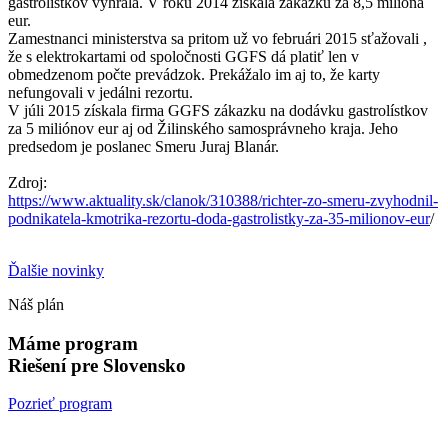
gastrolístkov vyhrala. V roku 2014 získala zákazku za 8,5 milióna
eur.
Zamestnanci ministerstva sa pritom už vo februári 2015 sťažovali ,
že s elektrokartami od spoločnosti GGFS dá platiť len v
obmedzenom počte prevádzok. Prekážalo im aj to, že karty
nefungovali v jedálni rezortu.
V júli 2015 získala firma GGFS zákazku na dodávku gastrolístkov
za 5 miliónov eur aj od Žilinského samosprávneho kraja. Jeho
predsedom je poslanec Smeru Juraj Blanár.
Zdroj:
https://www.aktuality.sk/clanok/310388/richter-zo-smeru-zvyhodnil-
podnikatela-kmotrika-rezortu-doda-gastrolistky-za-35-milionov-eur
/
Ďalšie novinky
Náš plán
Máme program
Riešení pre Slovensko
Pozrieť program