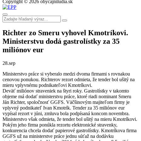
Copyright © 2026 obycajniludia.sk
Richter zo Smeru vyhovel Kmotríkovi.
Ministerstvu dodá gastrolístky za 35
miliónov eur
28.
sep
Ministerstvo práce si vyberalo medzi dvoma firmami s rovnakou
cenovou ponukou. Richterov rezort odmieta, že tender bol ušitý na
mieru vplyvnému podnikateľovi Kmotríkovi.
Deväť miliónov straveniek na štyri roky. Gastrolístky v takomto
objeme má dodať ministerstvu práce, ktoré riadi nominant Smeru
Ján Richter, spoločnosť GGFS. Väčšinovým majiteľom firmy je
vplyvný podnikateľ Ivan Kmotrík. Tender za 35 miliónov eur
vypísal rezort v júni, zmluva bola podpísaná koncom novembra.
Ministerstvo však odmieta, že tender bol ušitý na mieru Kmotríkovi.
Pokým jeho firma ponúkla rezortu elektronické stravenky,
konkurencia chcela dodať papierové gastrolístky. Kmotríkova firma
GGFS už na ministerstve práce jednu súťaž na dodávku