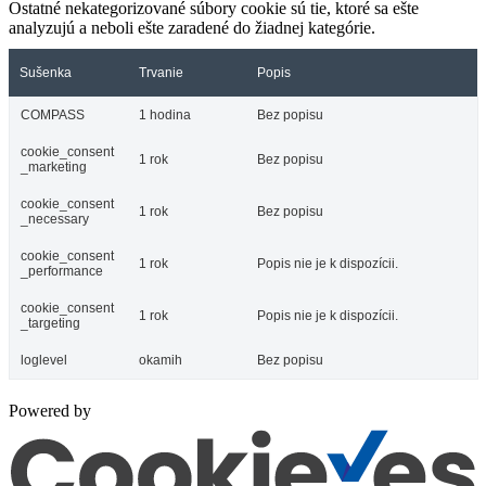
Ostatné nekategorizované súbory cookie sú tie, ktoré sa ešte
analyzujú a neboli ešte zaradené do žiadnej kategórie.
Sušenka
Trvanie
Popis
COMPASS
1 hodina
Bez popisu
cookie_consent
1 rok
Bez popisu
_marketing
cookie_consent
1 rok
Bez popisu
_necessary
cookie_consent
1 rok
Popis nie je k dispozícii.
_performance
cookie_consent
1 rok
Popis nie je k dispozícii.
_targeting
loglevel
okamih
Bez popisu
Powered by