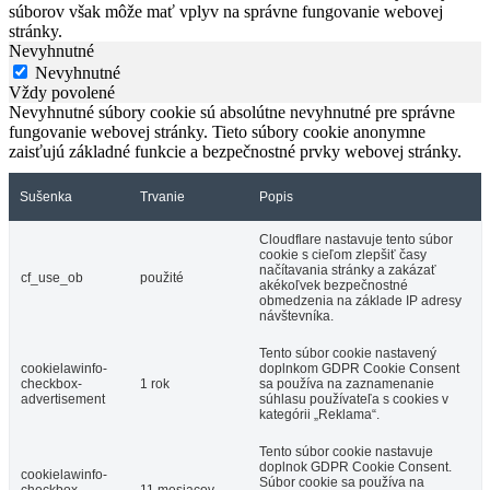
súborov však môže mať vplyv na správne fungovanie webovej
stránky.
Nevyhnutné
Nevyhnutné
Vždy povolené
Nevyhnutné súbory cookie sú absolútne nevyhnutné pre správne
fungovanie webovej stránky. Tieto súbory cookie anonymne
zaisťujú základné funkcie a bezpečnostné prvky webovej stránky.
Sušenka
Trvanie
Popis
Cloudflare nastavuje tento súbor
cookie s cieľom zlepšiť časy
načítavania stránky a zakázať
cf_use_ob
použité
akékoľvek bezpečnostné
obmedzenia na základe IP adresy
návštevníka.
Tento súbor cookie nastavený
cookielawinfo-
doplnkom GDPR Cookie Consent
checkbox-
1 rok
sa používa na zaznamenanie
advertisement
súhlasu používateľa s cookies v
kategórii „Reklama“.
Tento súbor cookie nastavuje
doplnok GDPR Cookie Consent.
cookielawinfo-
Súbor cookie sa používa na