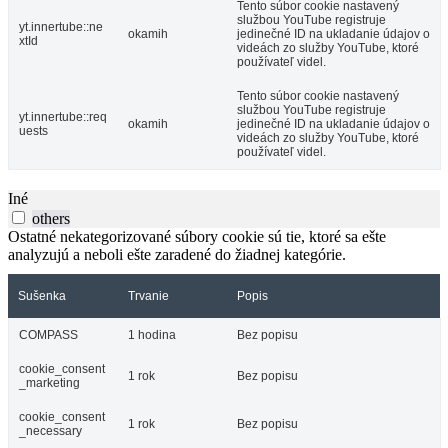
Tento súbor cookie nastavený
službou YouTube registruje
yt.innertube::ne
okamih
jedinečné ID na ukladanie údajov o
xtId
videách zo služby YouTube, ktoré
používateľ videl.
Tento súbor cookie nastavený
službou YouTube registruje
yt.innertube::req
okamih
jedinečné ID na ukladanie údajov o
uests
videách zo služby YouTube, ktoré
používateľ videl.
Iné
others
Ostatné nekategorizované súbory cookie sú tie, ktoré sa ešte
analyzujú a neboli ešte zaradené do žiadnej kategórie.
Sušenka
Trvanie
Popis
COMPASS
1 hodina
Bez popisu
cookie_consent
1 rok
Bez popisu
_marketing
cookie_consent
1 rok
Bez popisu
_necessary