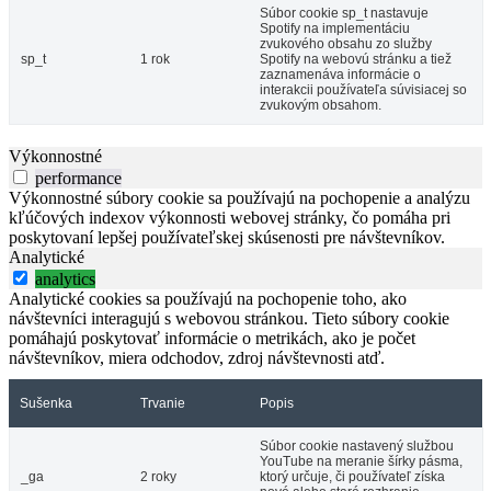
Súbor cookie sp_t nastavuje
Spotify na implementáciu
zvukového obsahu zo služby
sp_t
1 rok
Spotify na webovú stránku a tiež
zaznamenáva informácie o
interakcii používateľa súvisiacej so
zvukovým obsahom.
Výkonnostné
performance
Výkonnostné súbory cookie sa používajú na pochopenie a analýzu
kľúčových indexov výkonnosti webovej stránky, čo pomáha pri
poskytovaní lepšej používateľskej skúsenosti pre návštevníkov.
Analytické
analytics
Analytické cookies sa používajú na pochopenie toho, ako
návštevníci interagujú s webovou stránkou. Tieto súbory cookie
pomáhajú poskytovať informácie o metrikách, ako je počet
návštevníkov, miera odchodov, zdroj návštevnosti atď.
Sušenka
Trvanie
Popis
Súbor cookie nastavený službou
YouTube na meranie šírky pásma,
_ga
2 roky
ktorý určuje, či používateľ získa