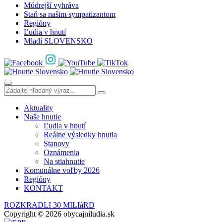
Múdrejší vyhráva
Staň sa našim sympatizantom
Regióny
Ľudia v hnutí
Mladí SLOVENSKO
Aktuality
Naše hnutie
Ľudia v hnutí
Reálne výsledky hnutia
Stanovy
Oznámenia
Na stiahnutie
Komunálne voľby 2026
Regióny
KONTAKT
ROZKRADLI 30 MILIáRD
Copyright © 2026 obycajniludia.sk