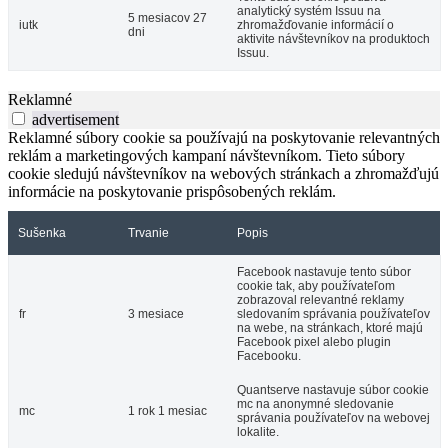
analytický systém Issuu na
5 mesiacov 27
iutk
zhromažďovanie informácií o
dni
aktivite návštevníkov na produktoch
Issuu.
Reklamné
advertisement
Reklamné súbory cookie sa používajú na poskytovanie relevantných
reklám a marketingových kampaní návštevníkom. Tieto súbory
cookie sledujú návštevníkov na webových stránkach a zhromažďujú
informácie na poskytovanie prispôsobených reklám.
Sušenka
Trvanie
Popis
Facebook nastavuje tento súbor
cookie tak, aby používateľom
zobrazoval relevantné reklamy
fr
3 mesiace
sledovaním správania používateľov
na webe, na stránkach, ktoré majú
Facebook pixel alebo plugin
Facebooku.
Quantserve nastavuje súbor cookie
mc na anonymné sledovanie
mc
1 rok 1 mesiac
správania používateľov na webovej
lokalite.