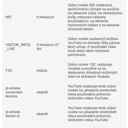
Súbor cookie NID nastavený
spoločnosťou Google sa používa
na reklamné účely; na obmedzenie
NID
6 mesiacov
počtu zobrazení reklamy
používateľovi, na stlmenie
nechcených reklám a na meranie
účinnosti reklám.
Súbor cookie nastavený službou
YouTube na meranie šírky pásma,
VISITOR_INFO1
5 mesiacov 27
ktorý určuje, či používateľ získa
_LIVE
dní
nové alebo staré rozhranie
prehrávača.
Súbor cookie YSC nastavuje
Youtube a používa sa na
YSC
relácia
sledovanie zhliadnutí vložených
videí na stránkach Youtube.
YouTube nastavuje tento súbor
yt-remote-
cookie na ukladanie predvolieb
connected-
okamih
videa používateľa pomocou
devices
vloženého videa YouTube.
YouTube nastavuje tento súbor
yt-remote-
cookie na ukladanie predvolieb
okamih
device-id
videa používateľa pomocou
vloženého videa YouTube.