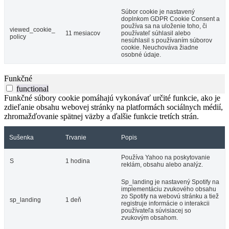
Súbor cookie je nastavený
doplnkom GDPR Cookie Consent a
používa sa na uloženie toho, či
viewed_cookie_
11 mesiacov
používateľ súhlasil alebo
policy
nesúhlasil s používaním súborov
cookie. Neuchováva žiadne
osobné údaje.
Funkčné
functional
Funkčné súbory cookie pomáhajú vykonávať určité funkcie, ako je
zdieľanie obsahu webovej stránky na platformách sociálnych médií,
zhromažďovanie spätnej väzby a ďalšie funkcie tretích strán.
Sušenka
Trvanie
Popis
Používa Yahoo na poskytovanie
S
1 hodina
reklám, obsahu alebo analýz.
Sp_landing je nastavený Spotify na
implementáciu zvukového obsahu
zo Spotify na webovú stránku a tiež
sp_landing
1 deň
registruje informácie o interakcii
používateľa súvisiacej so
zvukovým obsahom.