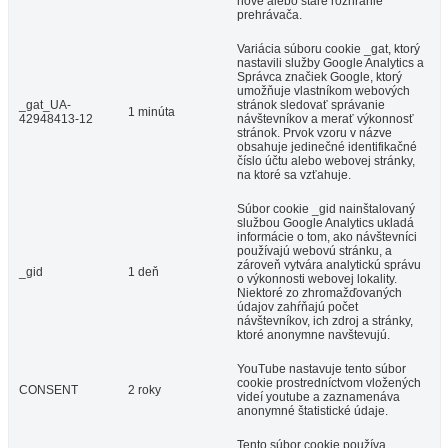
nové alebo staré rozhranie
prehrávača.
Variácia súboru cookie _gat, ktorý
nastavili služby Google Analytics a
Správca značiek Google, ktorý
umožňuje vlastníkom webových
_gat_UA-
stránok sledovať správanie
1 minúta
42948413-12
návštevníkov a merať výkonnosť
stránok. Prvok vzoru v názve
obsahuje jedinečné identifikačné
číslo účtu alebo webovej stránky,
na ktoré sa vzťahuje.
Súbor cookie _gid nainštalovaný
službou Google Analytics ukladá
informácie o tom, ako návštevníci
používajú webovú stránku, a
zároveň vytvára analytickú správu
_gid
1 deň
o výkonnosti webovej lokality.
Niektoré zo zhromažďovaných
údajov zahŕňajú počet
návštevníkov, ich zdroj a stránky,
ktoré anonymne navštevujú.
YouTube nastavuje tento súbor
cookie prostredníctvom vložených
CONSENT
2 roky
videí youtube a zaznamenáva
anonymné štatistické údaje.
Tento súbor cookie používa