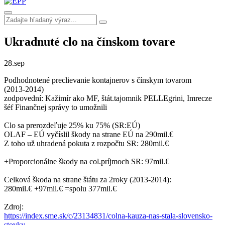
Ukradnuté clo na čínskom tovare
28.
sep
Podhodnotené preclievanie kontajnerov s čínskym tovarom
(2013-2014)
zodpovední: Kažimír ako MF, štát.tajomnik PELLEgrini, Imrecze
šéf Finančnej správy to umožnili
Clo sa prerozdeľuje 25% ku 75% (SR:EÚ)
OLAF – EÚ vyčíslil škody na strane EÚ na 290mil.€
Z toho už uhradená pokuta z rozpočtu SR: 280mil.€
+Proporcionálne škody na col.príjmoch SR: 97mil.€
Celková škoda na strane štátu za 2roky (2013-2014):
280mil.€ +97mil.€ =spolu 377mil.€
Zdroj:
https://index.sme.sk/c/23134831/colna-kauza-nas-stala-slovensko-
stovky
–