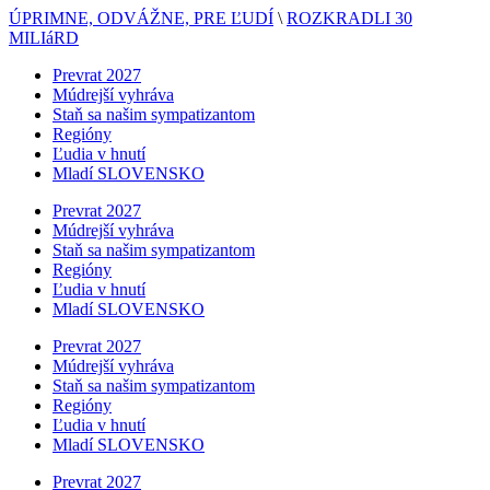
ÚPRIMNE, ODVÁŽNE, PRE ĽUDÍ
\
ROZKRADLI 30
MILIáRD
Prevrat 2027
Múdrejší vyhráva
Staň sa našim sympatizantom
Regióny
Ľudia v hnutí
Mladí SLOVENSKO
Prevrat 2027
Múdrejší vyhráva
Staň sa našim sympatizantom
Regióny
Ľudia v hnutí
Mladí SLOVENSKO
Prevrat 2027
Múdrejší vyhráva
Staň sa našim sympatizantom
Regióny
Ľudia v hnutí
Mladí SLOVENSKO
Prevrat 2027