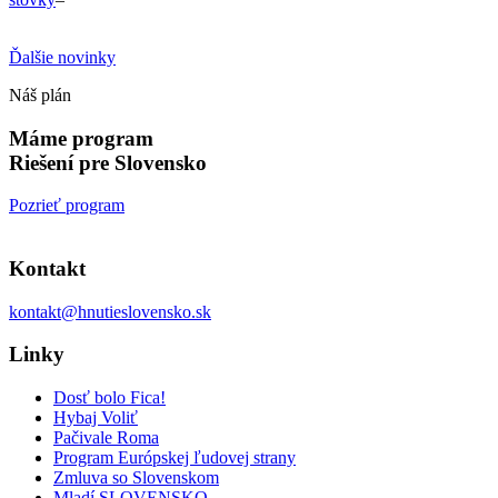
Ďalšie novinky
Náš plán
Máme program
Riešení pre Slovensko
Pozrieť program
Kontakt
kontakt@hnutieslovensko.sk
Linky
Dosť bolo Fica!
Hybaj Voliť
Pačivale Roma
Program Európskej ľudovej strany
Zmluva so Slovenskom
Mladí SLOVENSKO