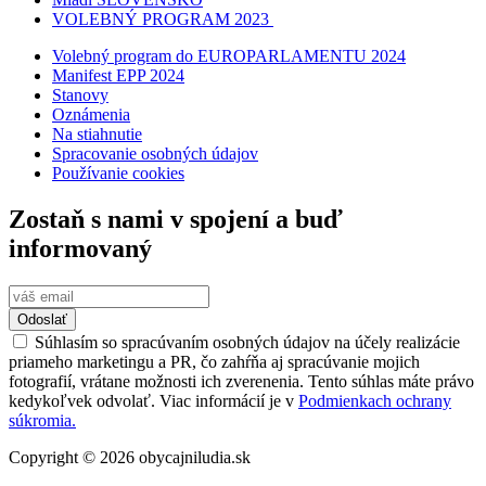
VOLEBNÝ PROGRAM 2023
Volebný program do EUROPARLAMENTU 2024
Manifest EPP 2024
Stanovy
Oznámenia
Na stiahnutie
Spracovanie osobných údajov
Používanie cookies
Zostaň s nami v spojení a buď
informovaný
Odoslať
Súhlasím so spracúvaním osobných údajov na účely realizácie
priameho marketingu a PR, čo zahŕňa aj spracúvanie mojich
fotografií, vrátane možnosti ich zverenenia. Tento súhlas máte právo
kedykoľvek odvolať. Viac informácií je v
Podmienkach ochrany
súkromia.
Copyright © 2026 obycajniludia.sk