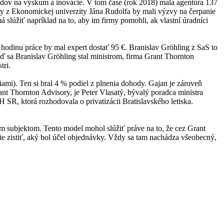
fondov na výskum a inovácie. V tom čase (rok 2018) mala agentúra 137
ndy z Ekonomickej univerzity Jána Rudolfa by mali výzvy na čerpanie
á slúžiť napríklad na to, aby im firmy pomohli, ak vlastní úradníci
odinu práce by mal expert dostať 95 €. Branislav Gröhling z SaS to
 sa Branislav Gröhling stal ministrom, firma Grant Thornton
tri.
mi). Ten si bral 4 % podiel z plnenia dohody. Gajan je zároveň
t Thornton Advisory, je Peter Vlasatý, bývalý poradca ministra
 SR, ktorá rozhodovala o privatizácii Bratislavského letiska.
ým subjektom. Tento model mohol slúžiť práve na to, že cez Grant
šie zistiť, aký bol účel objednávky. Vždy sa tam nachádza všeobecný,