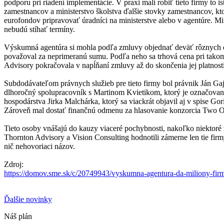
podporu pri riadení implementácie. V praxi mali robiť tieto firmy to
zamestnancov a ministerstvo školstva ďalšie stovky zamestnancov, kt
eurofondov pripravovať úradníci na ministerstve alebo v agentúre. Mini
nebudú stíhať termíny.
Výskumná agentúra si mohla podľa zmluvy objednať deväť rôznych dru
považoval za neprimeranú sumu. Podľa neho sa trhová cena pri takom
Advisory pokračovala v napĺňaní zmluvy až do skončenia jej platnost
Subdodávateľom právnych služieb pre tieto firmy bol právnik Ján Ga
dlhoročný spolupracovník s Martinom Kvietikom, ktorý je označovaný
hospodárstva Jirka Malchárka, ktorý sa viackrát objavil aj v spise Go
Zároveň mal dostať finančnú odmenu za hlasovanie konzorcia Two O
Tieto osoby vnášajú do kauzy viaceré pochybnosti, nakoľko niektoré 
Thornton Advisory a Vision Consulting hodnotili zámerne len tie firm
nič nehovoriaci názov.
Zdroj:
https://domov.sme.sk/c/20749943/vyskumna-agentura-da-miliony-firma
Ďalšie novinky
Náš plán