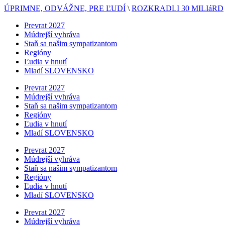
ÚPRIMNE, ODVÁŽNE, PRE ĽUDÍ
\
ROZKRADLI 30 MILIáRD
Prevrat 2027
Múdrejší vyhráva
Staň sa našim sympatizantom
Regióny
Ľudia v hnutí
Mladí SLOVENSKO
Prevrat 2027
Múdrejší vyhráva
Staň sa našim sympatizantom
Regióny
Ľudia v hnutí
Mladí SLOVENSKO
Prevrat 2027
Múdrejší vyhráva
Staň sa našim sympatizantom
Regióny
Ľudia v hnutí
Mladí SLOVENSKO
Prevrat 2027
Múdrejší vyhráva