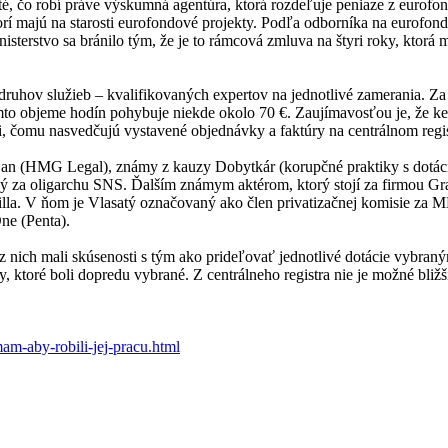
 isté, čo robí práve výskumná agentúra, ktorá rozdeľuje peniaze z euro
orí majú na starosti eurofondové projekty. Podľa odborníka na eurofo
sterstvo sa bránilo tým, že je to rámcová zmluva na štyri roky, ktorá m
hov služieb – kvalifikovaných expertov na jednotlivé zamerania. Za h
to objeme hodín pohybuje niekde okolo 70 €. Zaujímavosťou je, že keď
i, čomu nasvedčujú vystavené objednávky a faktúry na centrálnom regis
jan (HMG Legal), známy z kauzy Dobytkár (korupčné praktiky s dotácia
 za oligarchu SNS. Ďalším známym aktérom, ktorý stojí za firmou Gran
rilla. V ňom je Vlasatý označovaný ako člen privatizačnej komisie za MH
ne (Penta).
z nich mali skúsenosti s tým ako prideľovať jednotlivé dotácie vybran
y, ktoré boli dopredu vybrané. Z centrálneho registra nie je možné bliž
m-aby-robili-jej-pracu.html