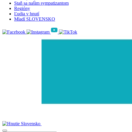
Staň sa našim sympatizantom
Regióny
Ľudia v hnutí
Mladí SLOVENSKO