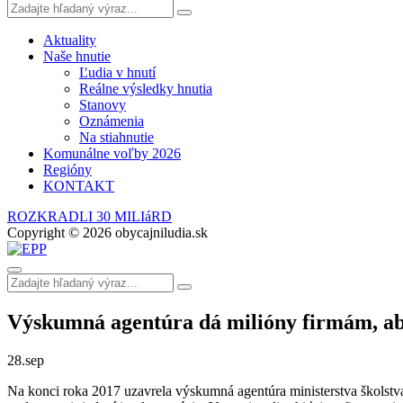
Aktuality
Naše hnutie
Ľudia v hnutí
Reálne výsledky hnutia
Stanovy
Oznámenia
Na stiahnutie
Komunálne voľby 2026
Regióny
KONTAKT
ROZKRADLI 30 MILIáRD
Copyright © 2026 obycajniludia.sk
Výskumná agentúra dá milióny firmám, aby
28.
sep
Na konci roka 2017 uzavrela výskumná agentúra ministerstva školst