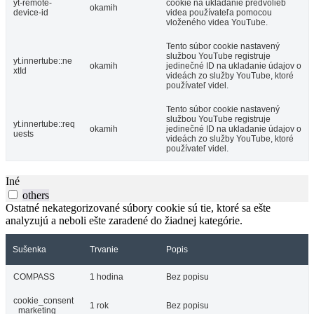
yt-remote-
cookie na ukladanie predvolieb
okamih
device-id
videa používateľa pomocou
vloženého videa YouTube.
Tento súbor cookie nastavený
službou YouTube registruje
yt.innertube::ne
okamih
jedinečné ID na ukladanie údajov o
xtId
videách zo služby YouTube, ktoré
používateľ videl.
Tento súbor cookie nastavený
službou YouTube registruje
yt.innertube::req
okamih
jedinečné ID na ukladanie údajov o
uests
videách zo služby YouTube, ktoré
používateľ videl.
Iné
others
Ostatné nekategorizované súbory cookie sú tie, ktoré sa ešte
analyzujú a neboli ešte zaradené do žiadnej kategórie.
Sušenka
Trvanie
Popis
COMPASS
1 hodina
Bez popisu
cookie_consent
1 rok
Bez popisu
_marketing