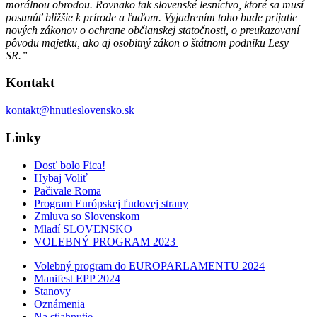
morálnou obrodou. Rovnako tak slovenské lesníctvo, ktoré sa musí
posunúť bližšie k prírode a ľuďom. Vyjadrením toho bude prijatie
nových zákonov o ochrane občianskej statočnosti, o preukazovaní
pôvodu majetku, ako aj osobitný zákon o štátnom podniku Lesy
SR.”
Kontakt
kontakt@hnutieslovensko.sk
Linky
Dosť bolo Fica!
Hybaj Voliť
Pačivale Roma
Program Európskej ľudovej strany
Zmluva so Slovenskom
Mladí SLOVENSKO
VOLEBNÝ PROGRAM 2023
Volebný program do EUROPARLAMENTU 2024
Manifest EPP 2024
Stanovy
Oznámenia
Na stiahnutie