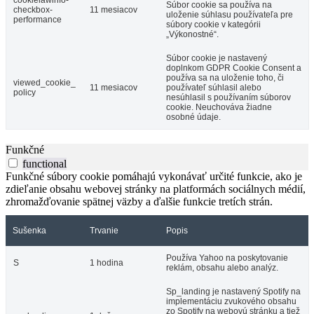
Súbor cookie sa používa na
checkbox-
11 mesiacov
uloženie súhlasu používateľa pre
performance
súbory cookie v kategórii
„Výkonostné“.
Súbor cookie je nastavený
doplnkom GDPR Cookie Consent a
používa sa na uloženie toho, či
viewed_cookie_
11 mesiacov
používateľ súhlasil alebo
policy
nesúhlasil s používaním súborov
cookie. Neuchováva žiadne
osobné údaje.
Funkčné
functional
Funkčné súbory cookie pomáhajú vykonávať určité funkcie, ako je
zdieľanie obsahu webovej stránky na platformách sociálnych médií,
zhromažďovanie spätnej väzby a ďalšie funkcie tretích strán.
Sušenka
Trvanie
Popis
Používa Yahoo na poskytovanie
S
1 hodina
reklám, obsahu alebo analýz.
Sp_landing je nastavený Spotify na
implementáciu zvukového obsahu
zo Spotify na webovú stránku a tiež