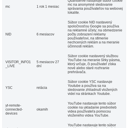
Quantserve nastavuje súbor cookie
mc na anonymné sledovanie
mc
1 rok 1 mesiac
správania používateľov na webovej
lokalite.
Súbor cookie NID nastavený
spoločnosťou Google sa používa
na reklamné účely; na obmedzenie
NID
6 mesiacov
počtu zobrazení reklamy
používateľovi, na stlmenie
nechcených reklám a na meranie
účinnosti reklám.
Súbor cookie nastavený službou
YouTube na meranie šírky pásma,
VISITOR_INFO1
5 mesiacov 27
ktorý určuje, či používateľ získa
_LIVE
dní
nové alebo staré rozhranie
prehrávača.
Súbor cookie YSC nastavuje
Youtube a používa sa na
YSC
relácia
sledovanie zhliadnutí vložených
videí na stránkach Youtube.
YouTube nastavuje tento súbor
yt-remote-
cookie na ukladanie predvolieb
connected-
okamih
videa používateľa pomocou
devices
vloženého videa YouTube.
YouTube nastavuje tento súbor