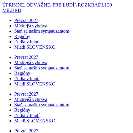
ÚPRIMNE, ODVÁŽNE, PRE ĽUDÍ
\
ROZKRADLI 30
MILIáRD
Prevrat 2027
Múdrejší vyhráva
Staň sa našim sympatizantom
Regióny
Ľudia v hnutí
Mladí SLOVENSKO
Prevrat 2027
Múdrejší vyhráva
Staň sa našim sympatizantom
Regióny
Ľudia v hnutí
Mladí SLOVENSKO
Prevrat 2027
Múdrejší vyhráva
Staň sa našim sympatizantom
Regióny
Ľudia v hnutí
Mladí SLOVENSKO
Prevrat 2027