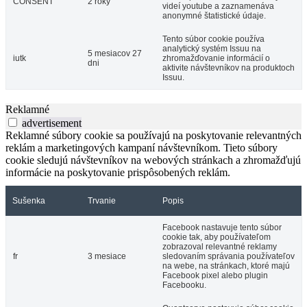
CONSENT
2 roky
videí youtube a zaznamenáva
anonymné štatistické údaje.
Tento súbor cookie používa
analytický systém Issuu na
5 mesiacov 27
iutk
zhromažďovanie informácií o
dni
aktivite návštevníkov na produktoch
Issuu.
Reklamné
advertisement
Reklamné súbory cookie sa používajú na poskytovanie relevantných
reklám a marketingových kampaní návštevníkom. Tieto súbory
cookie sledujú návštevníkov na webových stránkach a zhromažďujú
informácie na poskytovanie prispôsobených reklám.
Sušenka
Trvanie
Popis
Facebook nastavuje tento súbor
cookie tak, aby používateľom
zobrazoval relevantné reklamy
fr
3 mesiace
sledovaním správania používateľov
na webe, na stránkach, ktoré majú
Facebook pixel alebo plugin
Facebooku.