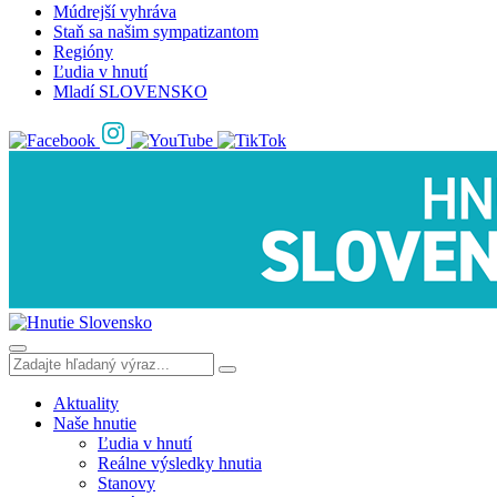
Múdrejší vyhráva
Staň sa našim sympatizantom
Regióny
Ľudia v hnutí
Mladí SLOVENSKO
Aktuality
Naše hnutie
Ľudia v hnutí
Reálne výsledky hnutia
Stanovy