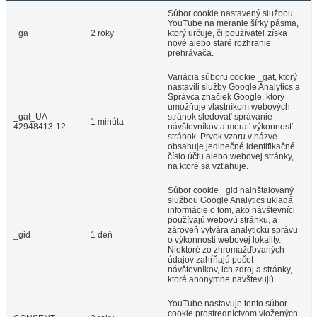
Súbor cookie nastavený službou
YouTube na meranie šírky pásma,
_ga
2 roky
ktorý určuje, či používateľ získa
nové alebo staré rozhranie
prehrávača.
Variácia súboru cookie _gat, ktorý
nastavili služby Google Analytics a
Správca značiek Google, ktorý
umožňuje vlastníkom webových
_gat_UA-
stránok sledovať správanie
1 minúta
42948413-12
návštevníkov a merať výkonnosť
stránok. Prvok vzoru v názve
obsahuje jedinečné identifikačné
číslo účtu alebo webovej stránky,
na ktoré sa vzťahuje.
Súbor cookie _gid nainštalovaný
službou Google Analytics ukladá
informácie o tom, ako návštevníci
používajú webovú stránku, a
zároveň vytvára analytickú správu
_gid
1 deň
o výkonnosti webovej lokality.
Niektoré zo zhromažďovaných
údajov zahŕňajú počet
návštevníkov, ich zdroj a stránky,
ktoré anonymne navštevujú.
YouTube nastavuje tento súbor
cookie prostredníctvom vložených