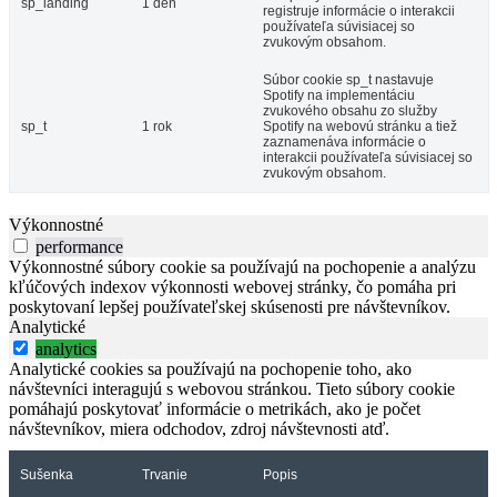
sp_landing
1 deň
registruje informácie o interakcii
používateľa súvisiacej so
zvukovým obsahom.
Súbor cookie sp_t nastavuje
Spotify na implementáciu
zvukového obsahu zo služby
sp_t
1 rok
Spotify na webovú stránku a tiež
zaznamenáva informácie o
interakcii používateľa súvisiacej so
zvukovým obsahom.
Výkonnostné
performance
Výkonnostné súbory cookie sa používajú na pochopenie a analýzu
kľúčových indexov výkonnosti webovej stránky, čo pomáha pri
poskytovaní lepšej používateľskej skúsenosti pre návštevníkov.
Analytické
analytics
Analytické cookies sa používajú na pochopenie toho, ako
návštevníci interagujú s webovou stránkou. Tieto súbory cookie
pomáhajú poskytovať informácie o metrikách, ako je počet
návštevníkov, miera odchodov, zdroj návštevnosti atď.
Sušenka
Trvanie
Popis