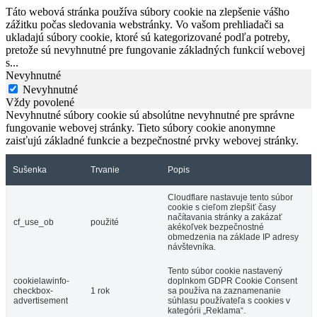
Táto webová stránka používa súbory cookie na zlepšenie vášho
zážitku počas sledovania webstránky. Vo vašom prehliadači sa
ukladajú súbory cookie, ktoré sú kategorizované podľa potreby,
pretože sú nevyhnutné pre fungovanie základných funkcií webovej
s
...
Nevyhnutné
Nevyhnutné
Vždy povolené
Nevyhnutné súbory cookie sú absolútne nevyhnutné pre správne
fungovanie webovej stránky. Tieto súbory cookie anonymne
zaisťujú základné funkcie a bezpečnostné prvky webovej stránky.
Sušenka
Trvanie
Popis
Cloudflare nastavuje tento súbor
cookie s cieľom zlepšiť časy
načítavania stránky a zakázať
cf_use_ob
použité
akékoľvek bezpečnostné
obmedzenia na základe IP adresy
návštevníka.
Tento súbor cookie nastavený
cookielawinfo-
doplnkom GDPR Cookie Consent
checkbox-
1 rok
sa používa na zaznamenanie
advertisement
súhlasu používateľa s cookies v
kategórii „Reklama“.