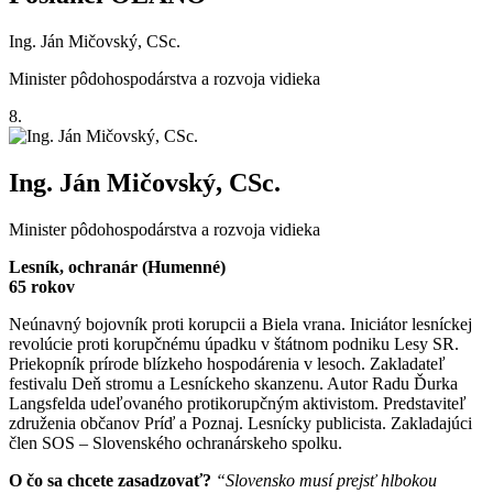
Ing. Ján Mičovský, CSc.
Minister pôdohospodárstva a rozvoja vidieka
8.
Ing. Ján Mičovský, CSc.
Minister pôdohospodárstva a rozvoja vidieka
Lesník, ochranár (Humenné)
65 rokov
Neúnavný bojovník proti korupcii a Biela vrana. Iniciátor lesníckej
revolúcie proti korupčnému úpadku v štátnom podniku Lesy SR.
Priekopník prírode blízkeho hospodárenia v lesoch. Zakladateľ
festivalu Deň stromu a Lesníckeho skanzenu. Autor Radu Ďurka
Langsfelda udeľovaného protikorupčným aktivistom. Predstaviteľ
združenia občanov Príď a Poznaj. Lesnícky publicista. Zakladajúci
člen SOS – Slovenského ochranárskeho spolku.
O čo sa chcete zasadzovať?
“Slovensko musí prejsť hlbokou