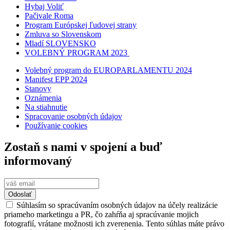
Hybaj Voliť
Pačivale Roma
Program Európskej ľudovej strany
Zmluva so Slovenskom
Mladí SLOVENSKO
VOLEBNÝ PROGRAM 2023
Volebný program do EUROPARLAMENTU 2024
Manifest EPP 2024
Stanovy
Oznámenia
Na stiahnutie
Spracovanie osobných údajov
Používanie cookies
Zostaň s nami v spojení a buď
informovaný
Odoslať
Súhlasím so spracúvaním osobných údajov na účely realizácie
priameho marketingu a PR, čo zahŕňa aj spracúvanie mojich
fotografií, vrátane možnosti ich zverenenia. Tento súhlas máte právo