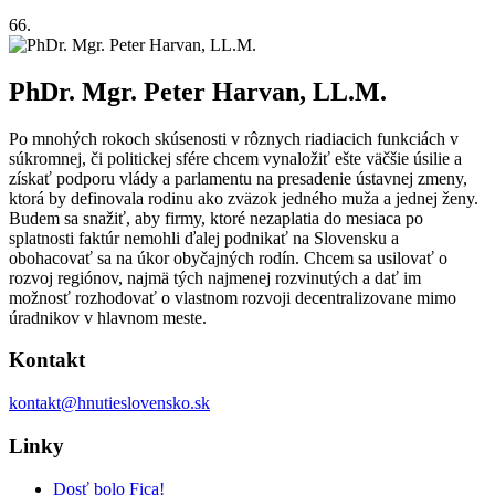
66.
PhDr. Mgr. Peter Harvan, LL.M.
Po mnohých rokoch skúsenosti v rôznych riadiacich funkciách v
súkromnej, či politickej sfére chcem vynaložiť ešte väčšie úsilie a
získať podporu vlády a parlamentu na presadenie ústavnej zmeny,
ktorá by definovala rodinu ako zväzok jedného muža a jednej ženy.
Budem sa snažiť, aby firmy, ktoré nezaplatia do mesiaca po
splatnosti faktúr nemohli ďalej podnikať na Slovensku a
obohacovať sa na úkor obyčajných rodín. Chcem sa usilovať o
rozvoj regiónov, najmä tých najmenej rozvinutých a dať im
možnosť rozhodovať o vlastnom rozvoji decentralizovane mimo
úradnikov v hlavnom meste.
Kontakt
kontakt@hnutieslovensko.sk
Linky
Dosť bolo Fica!