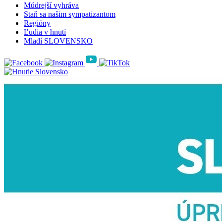
Múdrejší vyhráva
Staň sa našim sympatizantom
Regióny
Ľudia v hnutí
Mladí SLOVENSKO