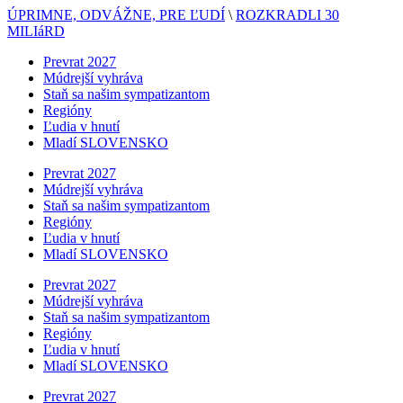
ÚPRIMNE, ODVÁŽNE, PRE ĽUDÍ
\
ROZKRADLI 30
MILIáRD
Prevrat 2027
Múdrejší vyhráva
Staň sa našim sympatizantom
Regióny
Ľudia v hnutí
Mladí SLOVENSKO
Prevrat 2027
Múdrejší vyhráva
Staň sa našim sympatizantom
Regióny
Ľudia v hnutí
Mladí SLOVENSKO
Prevrat 2027
Múdrejší vyhráva
Staň sa našim sympatizantom
Regióny
Ľudia v hnutí
Mladí SLOVENSKO
Prevrat 2027