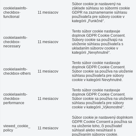
Súbor cookie je nastavený na
cookielawinfo-
základe súhlasu so súbormi cookie
checkbox-
11 mesiacov
GDPR na zaznamenanie súhlasu
functional
používateľa pre súbory cookie v
kategórii „Funkčné“.
Tento súbor cookie nastavuje
doplnok GDPR Cookie Consent.
cookielawinfo-
Súbory cookie sa používajú na
checkbox-
11 mesiacov
uloženie súhlasu používateľa s
necessary
ukladaním súborov cookie v
kategórii „Nevyhnutné“.
Tento súbor cookie nastavuje
doplnok GDPR Cookie Consent.
cookielawinfo-
11 mesiacov
Súbor cookie sa používa na uloženie
checkbox-others
súhlasu používateľa pre súbory
cookie v kategórii Nevyhnutné.
Tento súbor cookie nastavuje
cookielawinfo-
doplnok GDPR Cookie Consent.
checkbox-
11 mesiacov
Súbor cookie sa používa na uloženie
performance
súhlasu používateľa pre súbory
cookie v kategórii „Výkonostné“.
Súbor cookie je nastavený doplnkom
GDPR Cookie Consent a používa sa
viewed_cookie_
na uloženie toho, či používateľ
11 mesiacov
policy
súhlasil alebo nesúhlasil s
používaním súborov cookie.