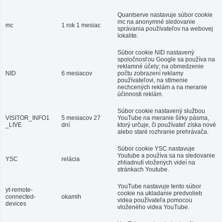
Quantserve nastavuje súbor cookie
mc na anonymné sledovanie
mc
1 rok 1 mesiac
správania používateľov na webovej
lokalite.
Súbor cookie NID nastavený
spoločnosťou Google sa používa na
reklamné účely; na obmedzenie
NID
6 mesiacov
počtu zobrazení reklamy
používateľovi, na stlmenie
nechcených reklám a na meranie
účinnosti reklám.
Súbor cookie nastavený službou
VISITOR_INFO1
5 mesiacov 27
YouTube na meranie šírky pásma,
_LIVE
dní
ktorý určuje, či používateľ získa nové
alebo staré rozhranie prehrávača.
Súbor cookie YSC nastavuje
Youtube a používa sa na sledovanie
YSC
relácia
zhliadnutí vložených videí na
stránkach Youtube.
YouTube nastavuje tento súbor
yt-remote-
cookie na ukladanie predvolieb
connected-
okamih
videa používateľa pomocou
devices
vloženého videa YouTube.