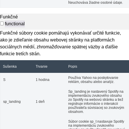
Neuchováva žiadne osobné údaje.
Funkčné
functional
Funkčné súbory cookie pomáhajú vykonávať určité funkcie,
ako je zdieľanie obsahu webovej stránky na platformách
sociálnych médií, zhromažďovanie spätnej väzby a ďalšie
funkcie tretích strán.
Sušenka
Trvanie
Popis
Používa Yahoo na poskytovanie
S
1 hodina
reklám, obsahu alebo analýz.
Sp_landing je nastavený Spotify na
implementáciu zvukového obsahu
zo Spotify na webovú stránku a tiež
sp_landing
1 deň
registruje informácie o interakcii
používateľa súvisiacej so zvukovým
obsahom.
Súbor cookie sp_t nastavuje Spotify
na implementáciu zvukového