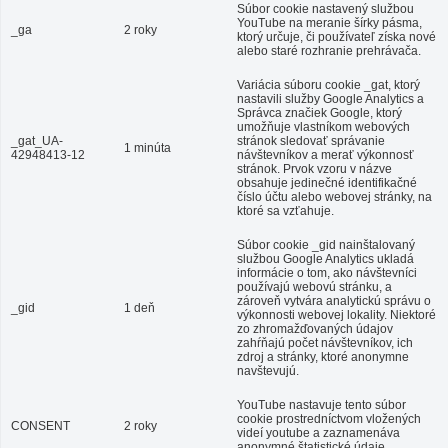
Súbor cookie nastavený službou
YouTube na meranie šírky pásma,
_ga
2 roky
ktorý určuje, či používateľ získa nové
alebo staré rozhranie prehrávača.
Variácia súboru cookie _gat, ktorý
nastavili služby Google Analytics a
Správca značiek Google, ktorý
umožňuje vlastníkom webových
_gat_UA-
stránok sledovať správanie
1 minúta
42948413-12
návštevníkov a merať výkonnosť
stránok. Prvok vzoru v názve
obsahuje jedinečné identifikačné
číslo účtu alebo webovej stránky, na
ktoré sa vzťahuje.
Súbor cookie _gid nainštalovaný
službou Google Analytics ukladá
informácie o tom, ako návštevníci
používajú webovú stránku, a
zároveň vytvára analytickú správu o
_gid
1 deň
výkonnosti webovej lokality. Niektoré
zo zhromažďovaných údajov
zahŕňajú počet návštevníkov, ich
zdroj a stránky, ktoré anonymne
navštevujú.
YouTube nastavuje tento súbor
cookie prostredníctvom vložených
CONSENT
2 roky
videí youtube a zaznamenáva
anonymné štatistické údaje.