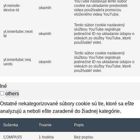
YouTube nastavuje tento súbor
yt-remote-
cookie na ukladanie predvolieb
okamih
device-id
videa používateľa pomocou
vloženého videa YouTube.
Tento súbor cookie nastavený
službou YouTube registruje
yt.innertube::next
okamih
jedinečné ID na ukladanie údajov o
Id
videách zo služby YouTube, ktoré
používateľ videl.
Tento súbor cookie nastavený
službou YouTube registruje
yt.innertube::req
okamih
jedinečné ID na ukladanie údajov o
uests
videách zo služby YouTube, ktoré
používateľ videl.
Iné
others
Ostatné nekategorizované súbory cookie sú tie, ktoré sa ešte
analyzujú a neboli ešte zaradené do žiadnej kategórie.
Sušenka
Trvanie
Popis
COMPASS
1 hodina
Bez popisu