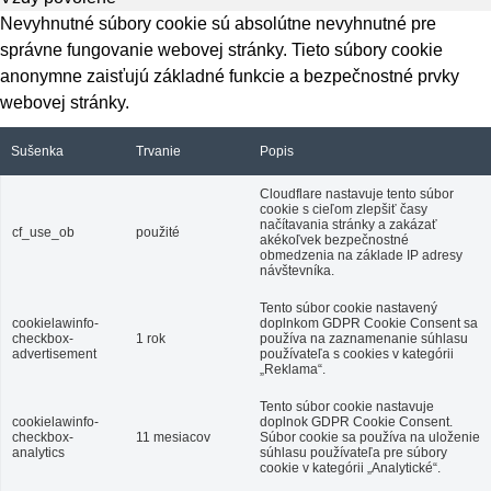
Nevyhnutné súbory cookie sú absolútne nevyhnutné pre
správne fungovanie webovej stránky. Tieto súbory cookie
anonymne zaisťujú základné funkcie a bezpečnostné prvky
webovej stránky.
Sušenka
Trvanie
Popis
Cloudflare nastavuje tento súbor
cookie s cieľom zlepšiť časy
načítavania stránky a zakázať
cf_use_ob
použité
akékoľvek bezpečnostné
obmedzenia na základe IP adresy
návštevníka.
Tento súbor cookie nastavený
cookielawinfo-
doplnkom GDPR Cookie Consent sa
checkbox-
1 rok
používa na zaznamenanie súhlasu
advertisement
používateľa s cookies v kategórii
„Reklama“.
Tento súbor cookie nastavuje
cookielawinfo-
doplnok GDPR Cookie Consent.
checkbox-
11 mesiacov
Súbor cookie sa používa na uloženie
analytics
súhlasu používateľa pre súbory
cookie v kategórii „Analytické“.