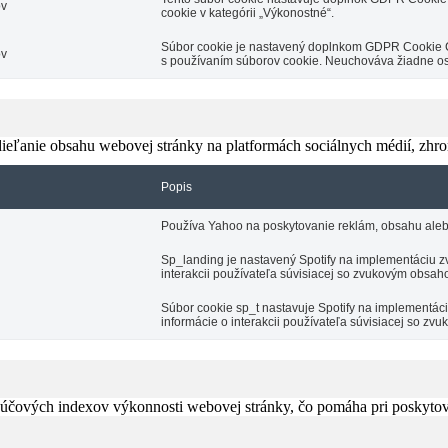
ov
cookie v kategórii „Výkonostné“.
Súbor cookie je nastavený doplnkom GDPR Cookie Con
ov
s používaním súborov cookie. Neuchováva žiadne o
eľanie obsahu webovej stránky na platformách sociálnych médií, zhroma
Popis
Používa Yahoo na poskytovanie reklám, obsahu aleb
Sp_landing je nastavený Spotify na implementáciu zv
interakcii používateľa súvisiacej so zvukovým obsah
Súbor cookie sp_t nastavuje Spotify na implementá
informácie o interakcii používateľa súvisiacej so z
čových indexov výkonnosti webovej stránky, čo pomáha pri poskytovan