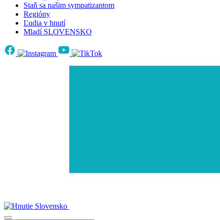
Staň sa našim sympatizantom
Regióny
Ľudia v hnutí
Mladí SLOVENSKO