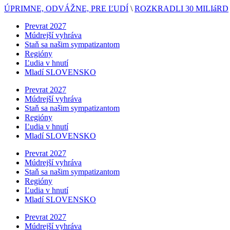
ÚPRIMNE, ODVÁŽNE, PRE ĽUDÍ
\
ROZKRADLI 30 MILIáRD
Prevrat 2027
Múdrejší vyhráva
Staň sa našim sympatizantom
Regióny
Ľudia v hnutí
Mladí SLOVENSKO
Prevrat 2027
Múdrejší vyhráva
Staň sa našim sympatizantom
Regióny
Ľudia v hnutí
Mladí SLOVENSKO
Prevrat 2027
Múdrejší vyhráva
Staň sa našim sympatizantom
Regióny
Ľudia v hnutí
Mladí SLOVENSKO
Prevrat 2027
Múdrejší vyhráva