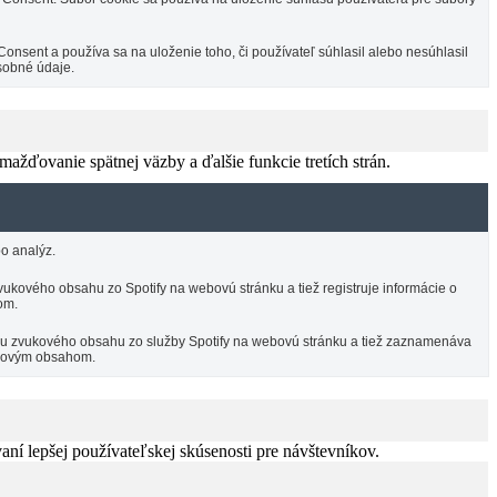
sent a používa sa na uloženie toho, či používateľ súhlasil alebo nesúhlasil
sobné údaje.
žďovanie spätnej väzby a ďalšie funkcie tretích strán.
o analýz.
ukového obsahu zo Spotify na webovú stránku a tiež registruje informácie o
om.
ciu zvukového obsahu zo služby Spotify na webovú stránku a tiež zaznamenáva
vukovým obsahom.
í lepšej používateľskej skúsenosti pre návštevníkov.