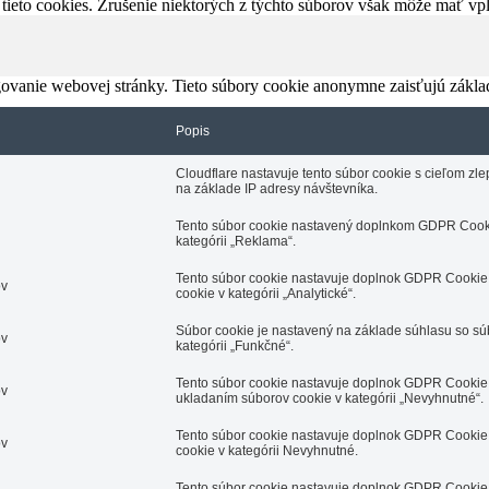
 tieto cookies. Zrušenie niektorých z týchto súborov však môže mať v
ovanie webovej stránky. Tieto súbory cookie anonymne zaisťujú zákla
Popis
Cloudflare nastavuje tento súbor cookie s cieľom z
na základe IP adresy návštevníka.
Tento súbor cookie nastavený doplnkom GDPR Cooki
kategórii „Reklama“.
Tento súbor cookie nastavuje doplnok GDPR Cookie 
ov
cookie v kategórii „Analytické“.
Súbor cookie je nastavený na základe súhlasu so s
ov
kategórii „Funkčné“.
Tento súbor cookie nastavuje doplnok GDPR Cookie 
ov
ukladaním súborov cookie v kategórii „Nevyhnutné“.
Tento súbor cookie nastavuje doplnok GDPR Cookie 
ov
cookie v kategórii Nevyhnutné.
Tento súbor cookie nastavuje doplnok GDPR Cookie 