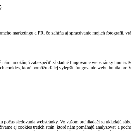
ý
ameho marketingu a PR, čo zahŕňa aj spracúvanie mojich fotografií, vr
é nám umožňujú zabezpečiť základné fungovanie webstránky hnutia. M
ích cookies, ktoré pomôžu ďalej vylepšiť fungovanie webu hnutia pre Vá
u počas sledovania webstránky. Vo vašom prehliadači sa ukladajú súbor
ívame aj cookies tretích strán, ktoré nám pomáhajú analyzovať a pocho