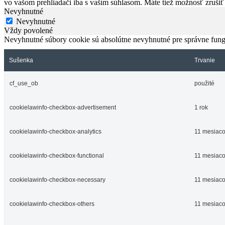
vo vašom prehliadači iba s vaším súhlasom. Máte tiež možnosť zrušiť
Nevyhnutné
Nevyhnutné
Vždy povolené
Nevyhnutné súbory cookie sú absolútne nevyhnutné pre správne fung
Sušenka
Trvanie
cf_use_ob
použité
cookielawinfo-checkbox-advertisement
1 rok
cookielawinfo-checkbox-analytics
11 mesiac
cookielawinfo-checkbox-functional
11 mesiac
cookielawinfo-checkbox-necessary
11 mesiac
cookielawinfo-checkbox-others
11 mesiac