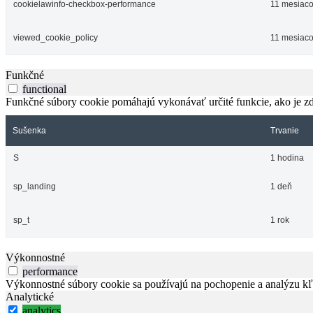
cookielawinfo-checkbox-performance
11 mesiac
viewed_cookie_policy
11 mesiac
Funkčné
functional
Funkčné súbory cookie pomáhajú vykonávať určité funkcie, ako je zdi
Sušenka
Trvanie
S
1 hodina
sp_landing
1 deň
sp_t
1 rok
Výkonnostné
performance
Výkonnostné súbory cookie sa používajú na pochopenie a analýzu kľú
Analytické
analytics