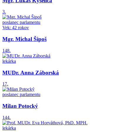
Mgr. Lukáš Kyselica
3.
poslanec parlamentu
Vek: 42 rokov
Mgr. Michal Šipoš
148.
lekárka
MUDr. Anna Záborská
17.
poslanec parlamentu
Milan Potocký
144.
lekárka