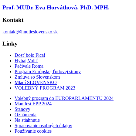
Prof. MUDr. Eva Horváthová, PhD. MPH.
Kontakt
kontakt@hnutieslovensko.sk
Linky
Dosť bolo Fica!
Hybaj Voliť
Pačivale Roma
Program Európskej ľudovej strany
Zmluva so Slovenskom
Mladí SLOVENSKO
VOLEBNÝ PROGRAM 2023
Volebný program do EUROPARLAMENTU 2024
Manifest EPP 2024
Stanovy
Oznámenia
Na stiahnutie
Spracovanie osobných údajov
Používanie cookies