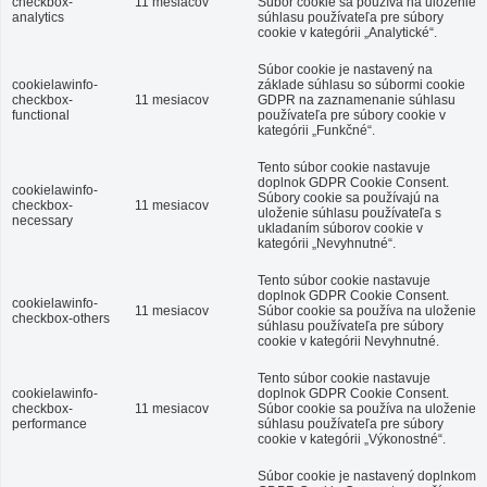
checkbox-
11 mesiacov
Súbor cookie sa používa na uloženie
analytics
súhlasu používateľa pre súbory
cookie v kategórii „Analytické“.
Súbor cookie je nastavený na
cookielawinfo-
základe súhlasu so súbormi cookie
checkbox-
11 mesiacov
GDPR na zaznamenanie súhlasu
functional
používateľa pre súbory cookie v
kategórii „Funkčné“.
Tento súbor cookie nastavuje
doplnok GDPR Cookie Consent.
cookielawinfo-
Súbory cookie sa používajú na
checkbox-
11 mesiacov
uloženie súhlasu používateľa s
necessary
ukladaním súborov cookie v
kategórii „Nevyhnutné“.
Tento súbor cookie nastavuje
doplnok GDPR Cookie Consent.
cookielawinfo-
11 mesiacov
Súbor cookie sa používa na uloženie
checkbox-others
súhlasu používateľa pre súbory
cookie v kategórii Nevyhnutné.
Tento súbor cookie nastavuje
cookielawinfo-
doplnok GDPR Cookie Consent.
checkbox-
11 mesiacov
Súbor cookie sa používa na uloženie
performance
súhlasu používateľa pre súbory
cookie v kategórii „Výkonostné“.
Súbor cookie je nastavený doplnkom