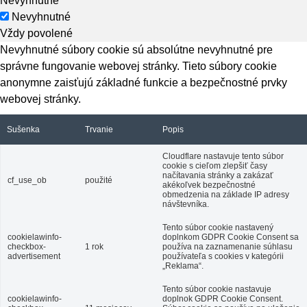
Nevyhnutné
Nevyhnutné
Vždy povolené
Nevyhnutné súbory cookie sú absolútne nevyhnutné pre
správne fungovanie webovej stránky. Tieto súbory cookie
anonymne zaisťujú základné funkcie a bezpečnostné prvky
webovej stránky.
Sušenka
Trvanie
Popis
Cloudflare nastavuje tento súbor
cookie s cieľom zlepšiť časy
načítavania stránky a zakázať
cf_use_ob
použité
akékoľvek bezpečnostné
obmedzenia na základe IP adresy
návštevníka.
Tento súbor cookie nastavený
cookielawinfo-
doplnkom GDPR Cookie Consent sa
checkbox-
1 rok
používa na zaznamenanie súhlasu
advertisement
používateľa s cookies v kategórii
„Reklama“.
Tento súbor cookie nastavuje
cookielawinfo-
doplnok GDPR Cookie Consent.