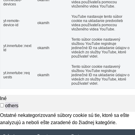
videa používateľa pomocou
devices
vloženého videa YouTube.
YouTube nastavuje tento súbor
yt-remote-
cookie na ukladanie predvolieb
okamih
device-id
videa používateľa pomocou
vloženého videa YouTube.
Tento súbor cookie nastavený
službou YouTube registruje
yt.innertube::next
okamih
jedinečné ID na ukladanie údajov o
Id
videách zo služby YouTube, ktoré
používateľ videl.
Tento súbor cookie nastavený
službou YouTube registruje
yt.innertube::req
okamih
jedinečné ID na ukladanie údajov o
uests
videách zo služby YouTube, ktoré
používateľ videl.
Iné
others
Ostatné nekategorizované súbory cookie sú tie, ktoré sa ešte
analyzujú a neboli ešte zaradené do žiadnej kategórie.