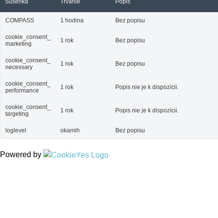
Sušenka
Trvanie
Popis
COMPASS
1 hodina
Bez popisu
cookie_consent_
1 rok
Bez popisu
marketing
cookie_consent_
1 rok
Bez popisu
necessary
cookie_consent_
1 rok
Popis nie je k dispozícii.
performance
cookie_consent_
1 rok
Popis nie je k dispozícii.
targeting
loglevel
okamih
Bez popisu
Powered by