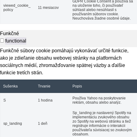
GDPR Cookie Consent a používa sa
viewed_cookie_
na uloženie toho, či používateľ
11 mesiacov
policy
súhlasil alebo nesúhlasil s
používaním súborov cookie.
Neuchováva žiadne osobné údaje.
Funkčné
functional
Funkčné súbory cookie pomáhajú vykonávať určité funkcie,
ako je zdieľanie obsahu webovej stránky na platformách
sociálnych médií, zhromažďovanie spätnej väzby a ďalšie
funkcie tretích strán.
Sušenka
Trvanie
Popis
Používa Yahoo na poskytovanie
S
1 hodina
reklám, obsahu alebo analýz.
Sp_landing je nastavený Spotify na
implementáciu zvukového obsahu
zo Spotify na webovú stránku a tiež
sp_landing
1 deň
registruje informácie o interakcii
používateľa súvisiacej so zvukovým
obsahom.