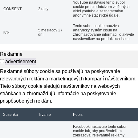
YouTube nastavuje tento súbor
cookie prostredníctvom vložených
CONSENT
2 roky
videí youtube a zaznamenáva
anonymné štatistické údaje.
Tento súbor cookie používa
5 mesiacov 27
analytický systém Issuu na
iutk
dni
zhromažďovanie informácií o aktivite
návštevníkov na produktoch Issuu.
Reklamné
advertisement
Reklamné súbory cookie sa používajú na poskytovanie
relevantných reklám a marketingových kampaní návštevníkom.
Tieto súbory cookie sledujú návštevníkov na webových
stránkach a zhromažďujú informácie na poskytovanie
prispôsobených reklám.
Sušenka
Trvanie
Popis
Facebook nastavuje tento súbor
cookie tak, aby používateľom
zobrazoval relevantné reklamy