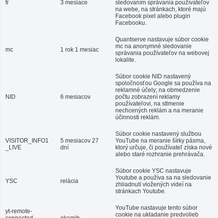
fr
3 mesiace
sledovaním správania používateľov
na webe, na stránkach, ktoré majú
Facebook pixel alebo plugin
Facebooku.
Quantserve nastavuje súbor cookie
mc na anonymné sledovanie
mc
1 rok 1 mesiac
správania používateľov na webovej
lokalite.
Súbor cookie NID nastavený
spoločnosťou Google sa používa na
reklamné účely; na obmedzenie
NID
6 mesiacov
počtu zobrazení reklamy
používateľovi, na stlmenie
nechcených reklám a na meranie
účinnosti reklám.
Súbor cookie nastavený službou
VISITOR_INFO1
5 mesiacov 27
YouTube na meranie šírky pásma,
_LIVE
dní
ktorý určuje, či používateľ získa nové
alebo staré rozhranie prehrávača.
Súbor cookie YSC nastavuje
Youtube a používa sa na sledovanie
YSC
relácia
zhliadnutí vložených videí na
stránkach Youtube.
YouTube nastavuje tento súbor
yt-remote-
cookie na ukladanie predvolieb
connected-
okamih