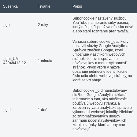
Sušenka
Trvanie
Popis
Súbor cookie nastavený službou
YouTube na meranie šírky pásma,
_ga
2 roky
ktorý určuje, či používateľ získa nové
alebo staré rozhranie prehrávača.
Variácia súboru cookie _gat, ktorý
nastavili služby Google Analytics a
Správca značiek Google, ktorý
umožňuje vlastníkom webových
_gat_UA-
stránok sledovať správanie
1 minúta
42948413-12
návštevníkov a merať výkonnosť
stránok. Prvok vzoru v názve
obsahuje jedinečné identifikačné
číslo účtu alebo webovej stránky, na
ktoré sa vzťahuje.
Súbor cookie _gid nainštalovaný
službou Google Analytics ukladá
informácie o tom, ako návštevníci
používajú webovú stránku, a
zároveň vytvára analytickú správu o
_gid
1 deň
výkonnosti webovej lokality. Niektoré
zo zhromažďovaných údajov
zahŕňajú počet návštevníkov, ich
zdroj a stránky, ktoré anonymne
navštevujú.