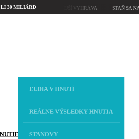
I 30 MILIÁRD
VRAT 2027
MÚDREJŠÍ VYHRÁVA
STAŇ SA NAŠI
ĽUDIA V HNUTÍ
REÁLNE VÝSLEDKY HNUTIA
NUTIE
STANOVY