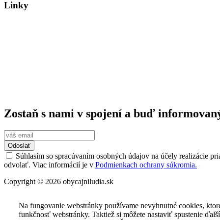
Linky
Dosť bolo Fica!
Hybaj Voliť
Pačivale Roma
Program Európskej ľudovej strany
Zmluva so Slovenskom
Mladí SLOVENSKO
VOLEBNÝ PROGRAM 2023
Zostaň s nami v spojení a buď informovan
Odoslať
Súhlasím so spracúvaním osobných údajov na účely realizácie pri
odvolať. Viac informácií je v
Podmienkach ochrany súkromia.
Copyright © 2026 obycajniludia.sk
Na fungovanie webstránky používame nevyhnutné cookies, ktor
funkčnosť webstránky. Taktiež si môžete nastaviť spustenie ďalš