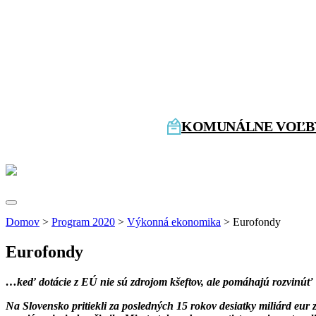
KOMUNÁLNE VOĽBY
Domov
>
Program 2020
>
Výkonná ekonomika
>
Eurofondy
Eurofondy
…keď dotácie z EÚ nie sú zdrojom kšeftov, ale pomáhajú rozvinúť kr
Na Slovensko pritiekli za posledných 15 rokov desiatky miliárd eur