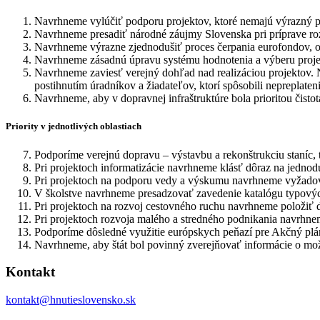
Navrhneme vylúčiť podporu projektov, ktoré nemajú výrazný pr
Navrhneme presadiť národné záujmy Slovenska pri príprave roz
Navrhneme výrazne zjednodušiť proces čerpania eurofondov, odb
Navrhneme zásadnú úpravu systému hodnotenia a výberu projekt
Navrhneme zaviesť verejný dohľad nad realizáciou projektov. 
postihnutím úradníkov a žiadateľov, ktorí spôsobili nepreplateni
Navrhneme, aby v dopravnej infraštruktúre bola prioritou čisto
Priority v jednotlivých oblastiach
Podporíme verejnú dopravu – výstavbu a rekonštrukciu staníc, tr
Pri projektoch informatizácie navrhneme klásť dôraz na jednod
Pri projektoch na podporu vedy a výskumu navrhneme vyžadovať
V školstve navrhneme presadzovať zavedenie katalógu typových 
Pri projektoch na rozvoj cestovného ruchu navrhneme položiť dô
Pri projektoch rozvoja malého a stredného podnikania navrhnem
Podporíme dôsledné využitie európskych peňazí pre Akčný plán 
Navrhneme, aby štát bol povinný zverejňovať informácie o mo
Kontakt
kontakt@hnutieslovensko.sk