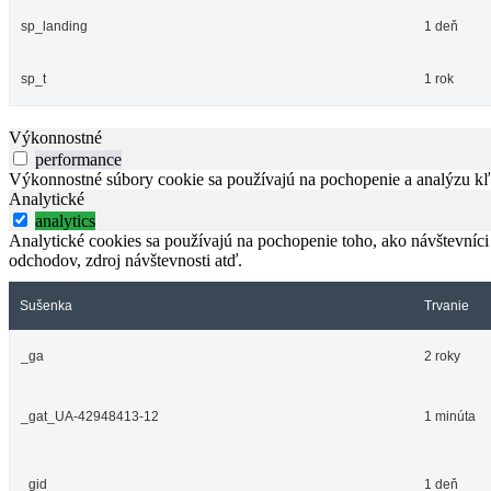
sp_landing
1 deň
sp_t
1 rok
Výkonnostné
performance
Výkonnostné súbory cookie sa používajú na pochopenie a analýzu kľú
Analytické
analytics
Analytické cookies sa používajú na pochopenie toho, ako návštevníci
odchodov, zdroj návštevnosti atď.
Sušenka
Trvanie
_ga
2 roky
_gat_UA-42948413-12
1 minúta
_gid
1 deň