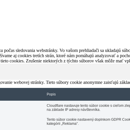
u počas sledovania webstránky. Vo vašom prehliadači sa ukladajú súbor
ívame aj cookies tretích strán, ktoré nám pomáhajú analyzovať a pocho
 tieto cookies. Zrušenie niektorých z týchto súborov však môže mať v
ovanie webovej stránky. Tieto súbory cookie anonymne zaisťujú zákla
Popis
Cloudflare nastavuje tento súbor cookie s cieľom z
na základe IP adresy návštevníka.
Tento súbor cookie nastavený doplnkom GDPR Cooki
kategórii „Reklama“.