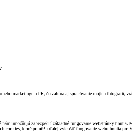
Volebný program do EUROPAR
Manifest EPP 2024
Stanovy
Oznámenia
Na stiahnutie
Spracovanie osobných údajov
Používanie cookies
ý
ameho marketingu a PR, čo zahŕňa aj spracúvanie mojich fotografií, vr
é nám umožňujú zabezpečiť základné fungovanie webstránky hnutia. M
ích cookies, ktoré pomôžu ďalej vylepšiť fungovanie webu hnutia pre Vá