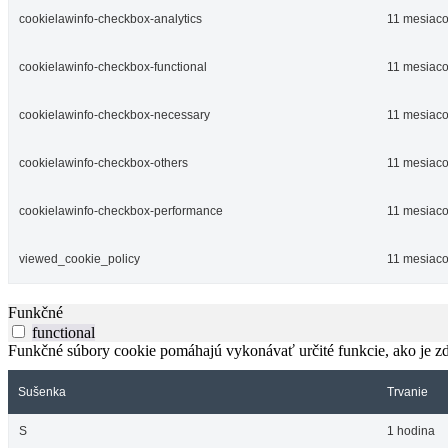
cookielawinfo-checkbox-analytics
11 mesiac
cookielawinfo-checkbox-functional
11 mesiac
cookielawinfo-checkbox-necessary
11 mesiac
cookielawinfo-checkbox-others
11 mesiac
cookielawinfo-checkbox-performance
11 mesiac
viewed_cookie_policy
11 mesiac
Funkčné
functional
Funkčné súbory cookie pomáhajú vykonávať určité funkcie, ako je zdi
Sušenka
Trvanie
S
1 hodina