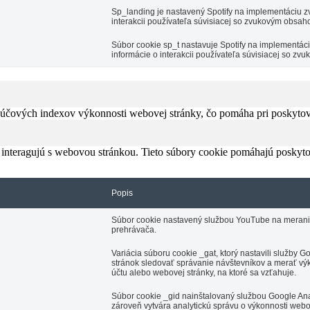
Sp_landing je nastavený Spotify na implementáciu zv
interakcii používateľa súvisiacej so zvukovým obsah
Súbor cookie sp_t nastavuje Spotify na implementá
informácie o interakcii používateľa súvisiacej so z
čových indexov výkonnosti webovej stránky, čo pomáha pri poskytovan
 interagujú s webovou stránkou. Tieto súbory cookie pomáhajú poskyto
Popis
Súbor cookie nastavený službou YouTube na meranie š
prehrávača.
Variácia súboru cookie _gat, ktorý nastavili služby
stránok sledovať správanie návštevníkov a merať výk
účtu alebo webovej stránky, na ktoré sa vzťahuje.
Súbor cookie _gid nainštalovaný službou Google Anal
zároveň vytvára analytickú správu o výkonnosti webo