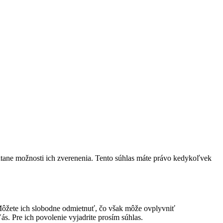
LAMENTU 2024
átane možnosti ich zverenenia. Tento súhlas máte právo kedykoľvek
ôžete ich slobodne odmietnuť, čo však môže ovplyvniť
s. Pre ich povolenie vyjadrite prosím súhlas.