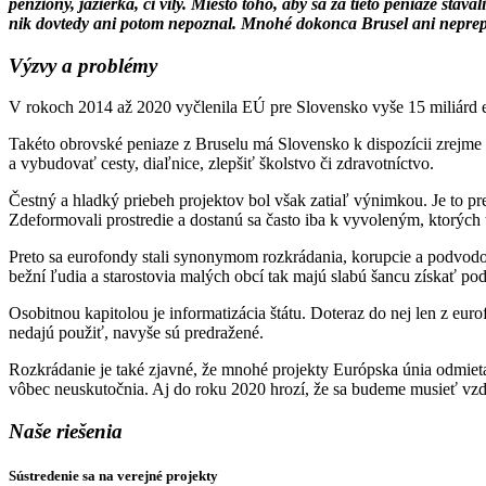
penzióny, jazierka, či vily. Miesto toho, aby sa za tieto peniaze sta
nik dovtedy ani potom nepoznal. Mnohé dokonca Brusel ani nepreplat
Výzvy a problémy
V rokoch 2014 až 2020 vyčlenila EÚ pre Slovensko vyše 15 miliárd eu
Takéto obrovské peniaze z Bruselu má Slovensko k dispozícii zrejme 
a vybudovať cesty, diaľnice, zlepšiť školstvo či zdravotníctvo.
Čestný a hladký priebeh projektov bol však zatiaľ výnimkou. Je to pr
Zdeformovali prostredie a dostanú sa často iba k vyvoleným, ktorýc
Preto sa eurofondy stali synonymom rozkrádania, korupcie a podvodov
bežní ľudia a starostovia malých obcí tak majú slabú šancu získať pod
Osobitnou kapitolou je informatizácia štátu. Doteraz do nej len z eur
nedajú použiť, navyše sú predražené.
Rozkrádanie je také zjavné, že mnohé projekty Európska únia odmieta 
vôbec neuskutočnia. Aj do roku 2020 hrozí, že sa budeme musieť vzd
Naše riešenia
Sústredenie sa na verejné projekty