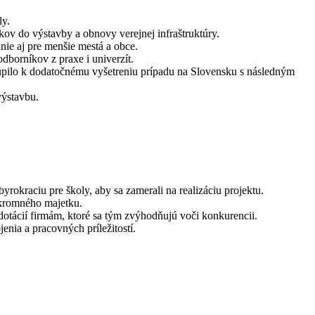
ly.
ov do výstavby a obnovy verejnej infraštruktúry.
nie aj pre menšie mestá a obce.
borníkov z praxe i univerzít.
túpilo k dodatočnému vyšetreniu prípadu na Slovensku s následným
výstavbu.
okraciu pre školy, aby sa zamerali na realizáciu projektu.
súkromného majetku.
dotácií firmám, ktoré sa tým zvýhodňujú voči konkurencii.
nia a pracovných príležitostí.