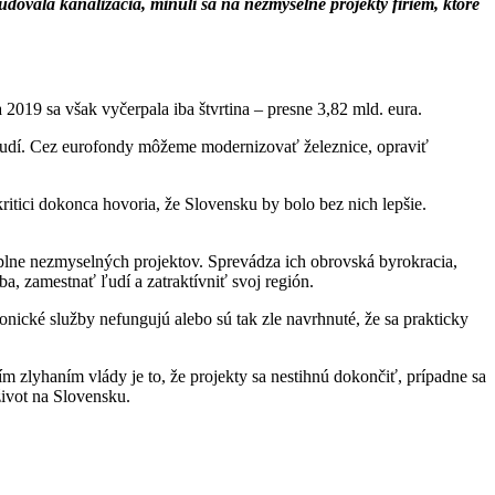
 budovala kanalizácia, minuli sa na nezmyselné projekty firiem, ktoré
019 sa však vyčerpala iba štvrtina – presne 3,82 mld. eura.
t ľudí. Cez eurofondy môžeme modernizovať železnice, opraviť
ritici dokonca hovoria, že Slovensku by bolo bez nich lepšie.
úplne nezmyselných projektov. Sprevádza ich obrovská byrokracia,
a, zamestnať ľudí a zatraktívniť svoj región.
ronické služby nefungujú alebo sú tak zle navrhnuté, že sa prakticky
m zlyhaním vlády je to, že projekty sa nestihnú dokončiť, prípadne sa
ivot na Slovensku.