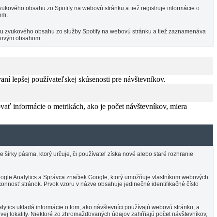
ukového obsahu zo Spotify na webovú stránku a tiež registruje informácie o
om.
ciu zvukového obsahu zo služby Spotify na webovú stránku a tiež zaznamenáva
vukovým obsahom.
í lepšej používateľskej skúsenosti pre návštevníkov.
vať informácie o metrikách, ako je počet návštevníkov, miera
írky pásma, ktorý určuje, či používateľ získa nové alebo staré rozhranie
 Google Analytics a Správca značiek Google, ktorý umožňuje vlastníkom webových
onnosť stránok. Prvok vzoru v názve obsahuje jedinečné identifikačné číslo
ytics ukladá informácie o tom, ako návštevníci používajú webovú stránku, a
vej lokality. Niektoré zo zhromažďovaných údajov zahŕňajú počet návštevníkov,