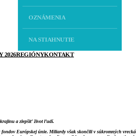
OZNÁMENIA
NA STIAHNUTIE
 2026
REGIÓNY
KONTAKT
ajinu a zlepšiť život ľudí.
 z fondov Európskej únie. Miliardy však skončili v súkromných vreck