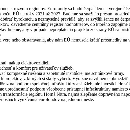
ínos k rozvoju regiónov. Eurofondy sa budú čerpať len na verejné úče
počtu EÚ na roky 2021 až 2027. Budeme sa snažiť o presun prostriedk
úrať byrokraciu a nezmyselné pravidlá, aby sa zvýšili šance na čerpa
ov. Zavedieme centrálny register hodnotiteľov, do ktorého zapojíme od
Navrhneme, aby v prípade nepreplatenia projektu zo strany EÚ sa pris
e.
ta verejného obstarávania, aby nám EÚ nemusela krátiť prostriedky na 
atí, nákup elektrovozidiel.
uchosť a komfort pre užívateľov služieb.
 komplexné riešenia a zabehnuté inštitúcie, nie schránkové firmy.
projektov, z ktorých si školy vyberú. Výrazne navrhneme obmedziť byr
raz na podporu spoločnej infraštruktúry a služieb, nie investícií do 
e uprednostniť podporu všeobecne prístupnej infraštruktúry namiesto 
transformácie regiónu Horná Nitra, najmä zlepšenie dopravného napoje
žnostiach využívania eurofondov na jednom mieste.