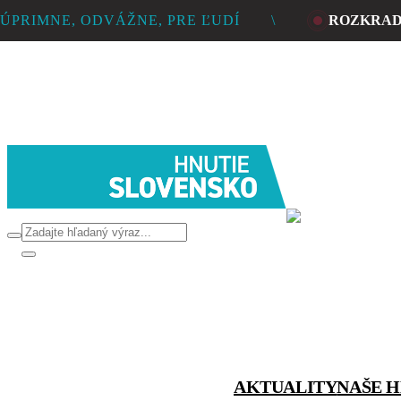
ÚPRIMNE, ODVÁŽNE, PRE ĽUDÍ
\
ROZKRADL
PRE
AKTUALITY
NAŠE H