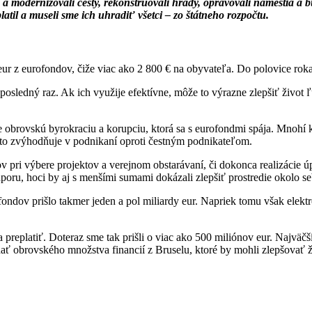
vali a modernizovali cesty, rekonštruovali hrady, opravovali námestia a
il a museli sme ich uhradiť všetci – zo štátneho rozpočtu.
r z eurofondov, čiže viac ako 2 800 € na obyvateľa. Do polovice roka 2
posledný raz. Ak ich využije efektívne, môže to výrazne zlepšiť živo
e obrovskú byrokraciu a korupciu, ktorá sa s eurofondmi spája. Mnohí k
h to zvýhodňuje v podnikaní oproti čestným podnikateľom.
 pri výbere projektov a verejnom obstarávaní, či dokonca realizácie 
poru, hoci by aj s menšími sumami dokázali zlepšiť prostredie okolo seb
ofondov prišlo takmer jeden a pol miliardy eur. Napriek tomu však elekt
preplatiť. Doteraz sme tak prišli o viac ako 500 miliónov eur. Najväčší
ať obrovského množstva financií z Bruselu, ktoré by mohli zlepšovať ž