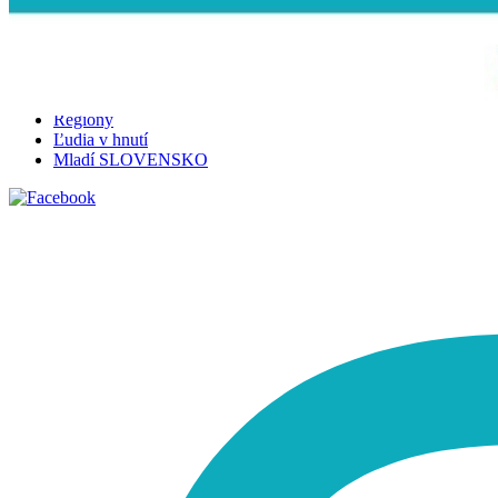
Ľudia v hnutí
Mladí SLOVENSKO
Prevrat 2027
Múdrejší vyhráva
Staň sa našim sympatizantom
Regióny
Ľudia v hnutí
Mladí SLOVENSKO