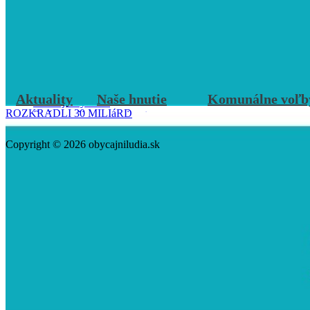
ÚPRIMNE, ODVÁŽNE, PRE ĽUDÍ
\
ROZKRADLI 30 MILIáRD
Prevrat 2027
Aktuality
Naše hnutie
Komunálne voľb
Múdrejší vyhráva
ROZKRADLI 30 MILIáRD
Staň sa našim sympatizantom
Regióny
Ľudia v hnutí
Copyright © 2026 obycajniludia.sk
Mladí SLOVENSKO
Prevrat 2027
Múdrejší vyhráva
Staň sa našim sympatizantom
Regióny
Ľudia v hnutí
Mladí SLOVENSKO
Prevrat 2027
Múdrejší vyhráva
Staň sa našim sympatizantom
Regióny