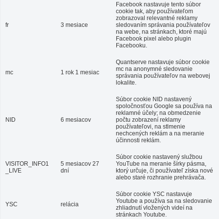
Facebook nastavuje tento súbor
cookie tak, aby používateľom
zobrazoval relevantné reklamy
fr
3 mesiace
sledovaním správania používateľov
na webe, na stránkach, ktoré majú
Facebook pixel alebo plugin
Facebooku.
Quantserve nastavuje súbor cookie
mc na anonymné sledovanie
mc
1 rok 1 mesiac
správania používateľov na webovej
lokalite.
Súbor cookie NID nastavený
spoločnosťou Google sa používa na
reklamné účely; na obmedzenie
NID
6 mesiacov
počtu zobrazení reklamy
používateľovi, na stlmenie
nechcených reklám a na meranie
účinnosti reklám.
Súbor cookie nastavený službou
VISITOR_INFO1
5 mesiacov 27
YouTube na meranie šírky pásma,
_LIVE
dní
ktorý určuje, či používateľ získa nové
alebo staré rozhranie prehrávača.
Súbor cookie YSC nastavuje
Youtube a používa sa na sledovanie
YSC
relácia
zhliadnutí vložených videí na
stránkach Youtube.