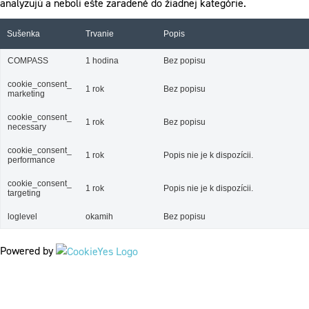
analyzujú a neboli ešte zaradené do žiadnej kategórie.
Sušenka
Trvanie
Popis
COMPASS
1 hodina
Bez popisu
cookie_consent_
1 rok
Bez popisu
marketing
cookie_consent_
1 rok
Bez popisu
necessary
cookie_consent_
1 rok
Popis nie je k dispozícii.
performance
cookie_consent_
1 rok
Popis nie je k dispozícii.
targeting
loglevel
okamih
Bez popisu
Powered by