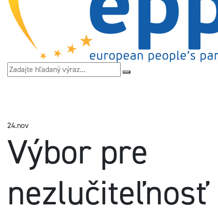
24.
nov
Výbor pre
nezlučiteľnosť