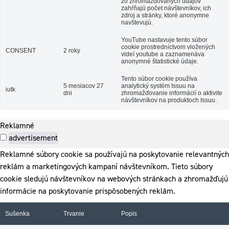
zo zhromažďovaných údajov
zahŕňajú počet návštevníkov, ich
zdroj a stránky, ktoré anonymne
navštevujú.
YouTube nastavuje tento súbor
cookie prostredníctvom vložených
CONSENT
2 roky
videí youtube a zaznamenáva
anonymné štatistické údaje.
Tento súbor cookie používa
5 mesiacov 27
analytický systém Issuu na
iutk
dni
zhromažďovanie informácií o aktivite
návštevníkov na produktoch Issuu.
Reklamné
advertisement
Reklamné súbory cookie sa používajú na poskytovanie relevantných
reklám a marketingových kampaní návštevníkom. Tieto súbory
cookie sledujú návštevníkov na webových stránkach a zhromažďujú
informácie na poskytovanie prispôsobených reklám.
Sušenka
Trvanie
Popis