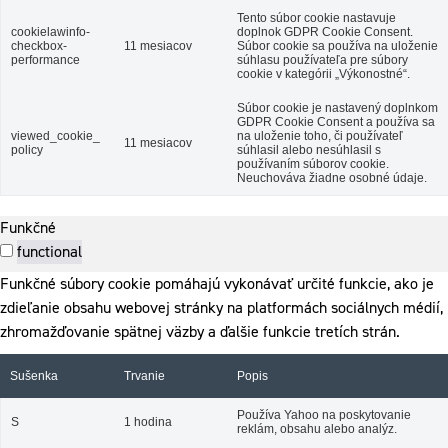
Tento súbor cookie nastavuje
cookielawinfo-
doplnok GDPR Cookie Consent.
checkbox-
11 mesiacov
Súbor cookie sa používa na uloženie
performance
súhlasu používateľa pre súbory
cookie v kategórii „Výkonostné“.
Súbor cookie je nastavený doplnkom
GDPR Cookie Consent a používa sa
viewed_cookie_
na uloženie toho, či používateľ
11 mesiacov
policy
súhlasil alebo nesúhlasil s
používaním súborov cookie.
Neuchováva žiadne osobné údaje.
Funkčné
functional
Funkčné súbory cookie pomáhajú vykonávať určité funkcie, ako je
zdieľanie obsahu webovej stránky na platformách sociálnych médií,
zhromažďovanie spätnej väzby a ďalšie funkcie tretích strán.
Sušenka
Trvanie
Popis
Používa Yahoo na poskytovanie
S
1 hodina
reklám, obsahu alebo analýz.