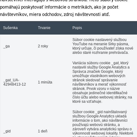
pomáhajú poskytovať informácie o metrikách, ako je počet
návštevníkov, miera odchodov, zdroj návštevnosti atď.
Sušenka
Trvanie
Popis
Súbor cookie nastavený službou
YouTube na meranie šírky pásma,
_ga
2 roky
ktorý určuje, či používateľ získa nové
alebo staré rozhranie prehrávača.
Variácia súboru cookie _gat, ktorý
nastavili služby Google Analytics a
Správca značiek Google, ktorý
umožňuje vlastníkom webových
_gat_UA-
stránok sledovať správanie
1 minúta
42948413-12
návštevníkov a merať výkonnosť
stránok. Prvok vzoru v názve
obsahuje jedinečné identifikačné
číslo účtu alebo webovej stránky, na
ktoré sa vzťahuje.
Súbor cookie _gid nainštalovaný
službou Google Analytics ukladá
informácie o tom, ako návštevníci
používajú webovú stránku, a
zároveň vytvára analytickú správu o
_gid
1 deň
výkonnosti webovej lokality. Niektoré