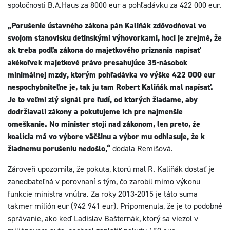
spoločnosti B.A.Haus za 8000 eur a pohľadávku za 422 000 eur.
„Porušenie ústavného zákona pán Kaliňák zdôvodňoval vo
svojom stanovisku detinskými výhovorkami, hoci je zrejmé, že
ak treba podľa zákona do majetkového priznania napísať
akékoľvek majetkové právo presahujúce 35-násobok
minimálnej mzdy, ktorým pohľadávka vo výške 422 000 eur
nespochybniteľne je, tak ju tam Robert Kaliňák mal napísať.
Je to veľmi zlý signál pre ľudí, od ktorých žiadame, aby
dodržiavali zákony a pokutujeme ich pre najmenšie
omeškanie. No minister stojí nad zákonom, len preto, že
koalícia má vo výbore väčšinu a výbor mu odhlasuje, že k
žiadnemu porušeniu nedošlo,“
dodala Remišová.
Zároveň upozornila, že pokuta, ktorú mal R. Kaliňák dostať je
zanedbateľná v porovnaní s tým, čo zarobil mimo výkonu
funkcie ministra vnútra. Za roky 2013-2015 je táto suma
takmer milión eur (942 941 eur). Pripomenula, že je to podobné
správanie, ako keď Ladislav Bašternák, ktorý sa viezol v