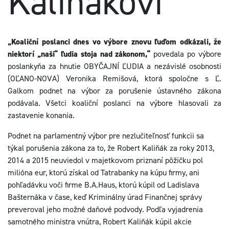
Kaliňákovi
„Koaliční poslanci dnes vo výbore znovu ľuďom odkázali, že
niektorí „naši“ ľudia stoja nad zákonom,“
povedala po výbore
poslankyňa za hnutie OBYČAJNÍ ĽUDIA a nezávislé osobnosti
(OĽANO-NOVA) Veronika Remišová, ktorá spoločne s Ľ.
Galkom podnet na výbor za porušenie ústavného zákona
podávala. Všetci koaliční poslanci na výbore hlasovali za
zastavenie konania.
Podnet na parlamentný výbor pre nezlučiteľnosť funkcii sa
týkal porušenia zákona za to, že Robert Kaliňák za roky 2013,
2014 a 2015 neuviedol v majetkovom priznaní pôžičku pol
milióna eur, ktorú získal od Tatrabanky na kúpu firmy, ani
pohľadávku voči firme B.A.Haus, ktorú kúpil od Ladislava
Bašternáka v čase, keď Kriminálny úrad Finančnej správy
preveroval jeho možné daňové podvody. Podľa vyjadrenia
samotného ministra vnútra, Robert Kaliňák kúpil akcie