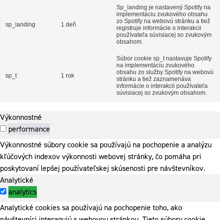
Sp_landing je nastavený Spotify na
implementáciu zvukového obsahu
zo Spotify na webovú stránku a tiež
sp_landing
1 deň
registruje informácie o interakcii
používateľa súvisiacej so zvukovým
obsahom.
Súbor cookie sp_t nastavuje Spotify
na implementáciu zvukového
obsahu zo služby Spotify na webovú
sp_t
1 rok
stránku a tiež zaznamenáva
informácie o interakcii používateľa
súvisiacej so zvukovým obsahom.
Výkonnostné
performance
Výkonnostné súbory cookie sa používajú na pochopenie a analýzu
kľúčových indexov výkonnosti webovej stránky, čo pomáha pri
poskytovaní lepšej používateľskej skúsenosti pre návštevníkov.
Analytické
analytics
Analytické cookies sa používajú na pochopenie toho, ako
návštevníci interagujú s webovou stránkou. Tieto súbory cookie