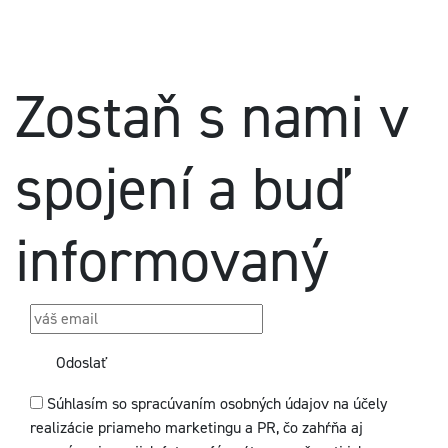
Zostaň s nami v
spojení a buď
informovaný
Odoslať
Súhlasím so spracúvaním osobných údajov na účely
realizácie priameho marketingu a PR, čo zahŕňa aj