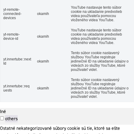
YouTube nastavuje tento súbor
yt-remote-
cookie na ukladanie predvolieb
connected-
okamih
videa používateľa pomocou
devices
vloženého videa YouTube.
YouTube nastavuje tento súbor
yt-remote-
cookie na ukladanie predvolieb
okamih
device-id
videa používateľa pomocou
vloženého videa YouTube.
Tento súbor cookie nastavený
službou YouTube registruje
yt.innertube::next
okamih
jedinečné ID na ukladanie údajov o
Id
videách zo služby YouTube, ktoré
používateľ videl.
Tento súbor cookie nastavený
službou YouTube registruje
yt.innertube::req
okamih
jedinečné ID na ukladanie údajov o
uests
videách zo služby YouTube, ktoré
používateľ videl.
Iné
others
Ostatné nekategorizované súbory cookie sú tie, ktoré sa ešte