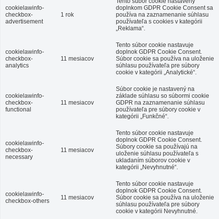
Tento súbor cookie nastavený
cookielawinfo-
doplnkom GDPR Cookie Consent sa
checkbox-
1 rok
používa na zaznamenanie súhlasu
advertisement
používateľa s cookies v kategórii
„Reklama“.
Tento súbor cookie nastavuje
cookielawinfo-
doplnok GDPR Cookie Consent.
checkbox-
11 mesiacov
Súbor cookie sa používa na uloženie
analytics
súhlasu používateľa pre súbory
cookie v kategórii „Analytické“.
Súbor cookie je nastavený na
cookielawinfo-
základe súhlasu so súbormi cookie
checkbox-
11 mesiacov
GDPR na zaznamenanie súhlasu
functional
používateľa pre súbory cookie v
kategórii „Funkčné“.
Tento súbor cookie nastavuje
doplnok GDPR Cookie Consent.
cookielawinfo-
Súbory cookie sa používajú na
checkbox-
11 mesiacov
uloženie súhlasu používateľa s
necessary
ukladaním súborov cookie v
kategórii „Nevyhnutné“.
Tento súbor cookie nastavuje
doplnok GDPR Cookie Consent.
cookielawinfo-
11 mesiacov
Súbor cookie sa používa na uloženie
checkbox-others
súhlasu používateľa pre súbory
cookie v kategórii Nevyhnutné.