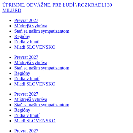
ÚPRIMNE, ODVÁŽNE, PRE ĽUDÍ
\
ROZKRADLI 30
MILIáRD
Prevrat 2027
Múdrejší vyhráva
Staň sa našim sympatizantom
Regióny
Ľudia v hnutí
Mladí SLOVENSKO
Prevrat 2027
Múdrejší vyhráva
Staň sa našim sympatizantom
Regióny
Ľudia v hnutí
Mladí SLOVENSKO
Prevrat 2027
Múdrejší vyhráva
Staň sa našim sympatizantom
Regióny
Ľudia v hnutí
Mladí SLOVENSKO
Prevrat 2027