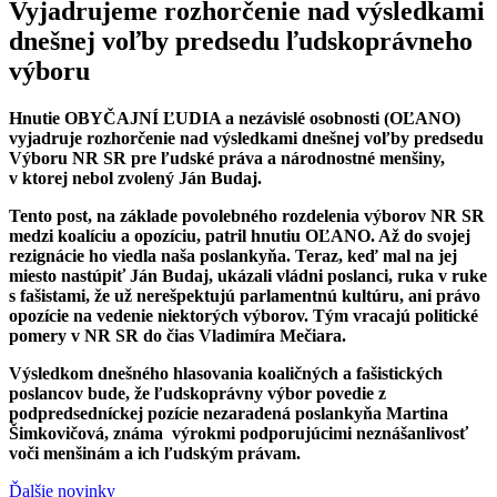
Vyjadrujeme rozhorčenie nad výsledkami
dnešnej voľby predsedu ľudskoprávneho
výboru
Hnutie OBYČAJNÍ ĽUDIA a nezávislé osobnosti (OĽANO)
vyjadruje rozhorčenie nad výsledkami dnešnej voľby predsedu
Výboru NR SR pre ľudské práva a národnostné menšiny,
v ktorej nebol zvolený Ján Budaj.
Tento post, na základe povolebného rozdelenia výborov NR SR
medzi koalíciu a opozíciu, patril hnutiu OĽANO. Až do svojej
rezignácie ho viedla naša poslankyňa. Teraz, keď mal na jej
miesto nastúpiť Ján Budaj, ukázali vládni poslanci, ruka v ruke
s fašistami, že už nerešpektujú parlamentnú kultúru, ani právo
opozície na vedenie niektorých výborov. Tým vracajú politické
pomery v NR SR do čias Vladimíra Mečiara.
Výsledkom dnešného hlasovania koaličných a fašistických
poslancov bude, že ľudskoprávny výbor povedie z
podpredsedníckej pozície nezaradená poslankyňa Martina
Šimkovičová, známa výrokmi podporujúcimi neznášanlivosť
voči menšinám a ich ľudským právam.
Ďalšie novinky