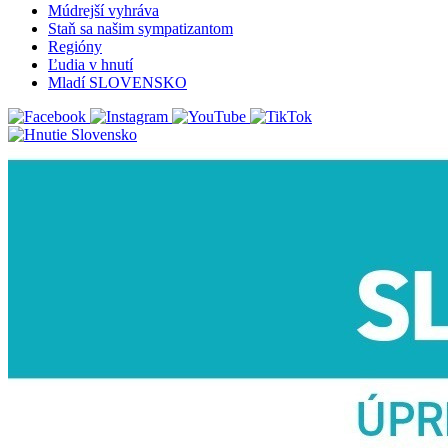
Múdrejší vyhráva
Staň sa našim sympatizantom
Regióny
Ľudia v hnutí
Mladí SLOVENSKO