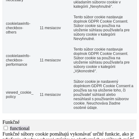
necessary
ukladaním súborov cookie v
kategórii „Nevyhnutné“.
Tento súbor cookie nastavuje
doplnok GDPR Cookie Consent.
cookielawinfo-
Súbor cookie sa používa na
checkbox-
11 mesiacov
uloženie súhlasu používateľa pre
others
súbory cookie v kategórii
Nevyhnutné.
Tento súbor cookie nastavuje
doplnok GDPR Cookie Consent.
cookielawinfo-
Súbor cookie sa používa na
checkbox-
11 mesiacov
uloženie súhlasu používateľa pre
performance
súbory cookie v kategórii
„Výkonostné“.
Súbor cookie je nastavený
doplnkom GDPR Cookie Consent a
používa sa na uloženie toho, či
viewed_cookie_
11 mesiacov
používateľ súhlasil alebo
policy
nesúhlasil s používaním súborov
cookie. Neuchováva žiadne
osobné údaje.
Funkčné
functional
Funkčné súbory cookie pomáhajú vykonávať určité funkcie, ako je