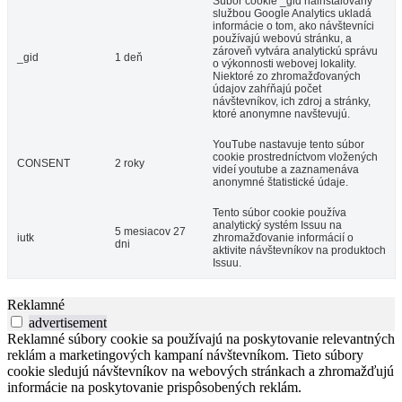
Súbor cookie _gid nainštalovaný
službou Google Analytics ukladá
informácie o tom, ako návštevníci
používajú webovú stránku, a
zároveň vytvára analytickú správu
_gid
1 deň
o výkonnosti webovej lokality.
Niektoré zo zhromažďovaných
údajov zahŕňajú počet
návštevníkov, ich zdroj a stránky,
ktoré anonymne navštevujú.
YouTube nastavuje tento súbor
cookie prostredníctvom vložených
CONSENT
2 roky
videí youtube a zaznamenáva
anonymné štatistické údaje.
Tento súbor cookie používa
analytický systém Issuu na
5 mesiacov 27
iutk
zhromažďovanie informácií o
dni
aktivite návštevníkov na produktoch
Issuu.
Reklamné
advertisement
Reklamné súbory cookie sa používajú na poskytovanie relevantných
reklám a marketingových kampaní návštevníkom. Tieto súbory
cookie sledujú návštevníkov na webových stránkach a zhromažďujú
informácie na poskytovanie prispôsobených reklám.