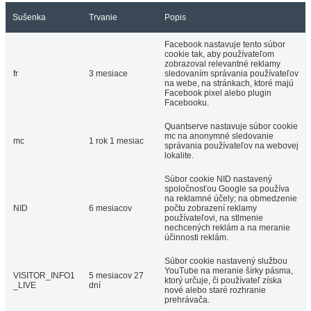
Sušenka
Trvanie
Popis
Facebook nastavuje tento súbor
cookie tak, aby používateľom
zobrazoval relevantné reklamy
fr
3 mesiace
sledovaním správania používateľov
na webe, na stránkach, ktoré majú
Facebook pixel alebo plugin
Facebooku.
Quantserve nastavuje súbor cookie
mc na anonymné sledovanie
mc
1 rok 1 mesiac
správania používateľov na webovej
lokalite.
Súbor cookie NID nastavený
spoločnosťou Google sa používa
na reklamné účely; na obmedzenie
NID
6 mesiacov
počtu zobrazení reklamy
používateľovi, na stlmenie
nechcených reklám a na meranie
účinnosti reklám.
Súbor cookie nastavený službou
YouTube na meranie šírky pásma,
VISITOR_INFO1
5 mesiacov 27
ktorý určuje, či používateľ získa
_LIVE
dní
nové alebo staré rozhranie
prehrávača.