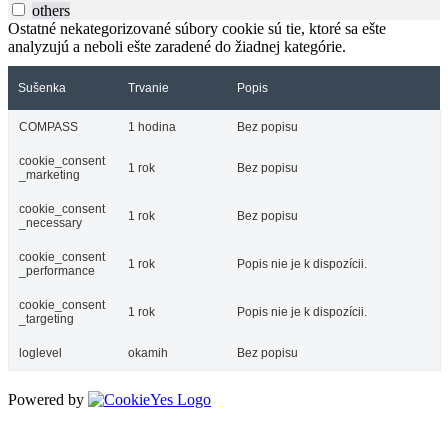
others
Ostatné nekategorizované súbory cookie sú tie, ktoré sa ešte
analyzujú a neboli ešte zaradené do žiadnej kategórie.
Sušenka
Trvanie
Popis
COMPASS
1 hodina
Bez popisu
cookie_consent
1 rok
Bez popisu
_marketing
cookie_consent
1 rok
Bez popisu
_necessary
cookie_consent
1 rok
Popis nie je k dispozícii.
_performance
cookie_consent
1 rok
Popis nie je k dispozícii.
_targeting
loglevel
okamih
Bez popisu
Powered by