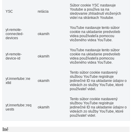
Súbor cookie YSC nastavuje
Youtube a používa sa na
YSC
relácia
sledovanie zhliadnutí vložených
videí na stránkach Youtube.
YouTube nastavuje tento súbor
yt-remote-
cookie na ukladanie predvolieb
connected-
okamih
videa používateľa pomocou
devices
vloženého videa YouTube.
YouTube nastavuje tento súbor
yt-remote-
cookie na ukladanie predvolieb
okamih
device-id
videa používateľa pomocou
vloženého videa YouTube.
Tento súbor cookie nastavený
službou YouTube registruje
yt.innertube::ne
okamih
jedinečné ID na ukladanie údajov o
xtId
videách zo služby YouTube, ktoré
používateľ videl.
Tento súbor cookie nastavený
službou YouTube registruje
yt.innertube::req
okamih
jedinečné ID na ukladanie údajov o
uests
videách zo služby YouTube, ktoré
používateľ videl.
Iné