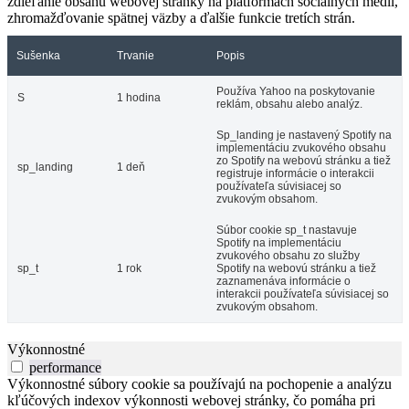
zdieľanie obsahu webovej stránky na platformách sociálnych médií,
zhromažďovanie spätnej väzby a ďalšie funkcie tretích strán.
Sušenka
Trvanie
Popis
Používa Yahoo na poskytovanie
S
1 hodina
reklám, obsahu alebo analýz.
Sp_landing je nastavený Spotify na
implementáciu zvukového obsahu
zo Spotify na webovú stránku a tiež
sp_landing
1 deň
registruje informácie o interakcii
používateľa súvisiacej so
zvukovým obsahom.
Súbor cookie sp_t nastavuje
Spotify na implementáciu
zvukového obsahu zo služby
sp_t
1 rok
Spotify na webovú stránku a tiež
zaznamenáva informácie o
interakcii používateľa súvisiacej so
zvukovým obsahom.
Výkonnostné
performance
Výkonnostné súbory cookie sa používajú na pochopenie a analýzu
kľúčových indexov výkonnosti webovej stránky, čo pomáha pri