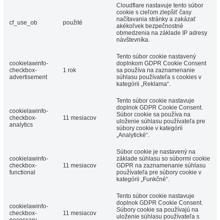
Cloudflare nastavuje tento súbor
cookie s cieľom zlepšiť časy
načítavania stránky a zakázať
cf_use_ob
použité
akékoľvek bezpečnostné
obmedzenia na základe IP adresy
návštevníka.
Tento súbor cookie nastavený
cookielawinfo-
doplnkom GDPR Cookie Consent
checkbox-
1 rok
sa používa na zaznamenanie
advertisement
súhlasu používateľa s cookies v
kategórii „Reklama“.
Tento súbor cookie nastavuje
doplnok GDPR Cookie Consent.
cookielawinfo-
Súbor cookie sa používa na
checkbox-
11 mesiacov
uloženie súhlasu používateľa pre
analytics
súbory cookie v kategórii
„Analytické“.
Súbor cookie je nastavený na
cookielawinfo-
základe súhlasu so súbormi cookie
checkbox-
11 mesiacov
GDPR na zaznamenanie súhlasu
functional
používateľa pre súbory cookie v
kategórii „Funkčné“.
Tento súbor cookie nastavuje
doplnok GDPR Cookie Consent.
cookielawinfo-
Súbory cookie sa používajú na
checkbox-
11 mesiacov
uloženie súhlasu používateľa s