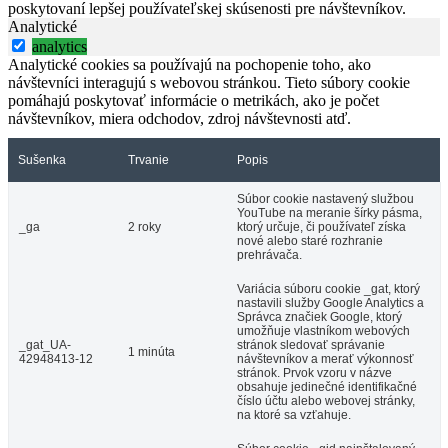
poskytovaní lepšej používateľskej skúsenosti pre návštevníkov.
Analytické
analytics
Analytické cookies sa používajú na pochopenie toho, ako
návštevníci interagujú s webovou stránkou. Tieto súbory cookie
pomáhajú poskytovať informácie o metrikách, ako je počet
návštevníkov, miera odchodov, zdroj návštevnosti atď.
Sušenka
Trvanie
Popis
Súbor cookie nastavený službou
YouTube na meranie šírky pásma,
_ga
2 roky
ktorý určuje, či používateľ získa
nové alebo staré rozhranie
prehrávača.
Variácia súboru cookie _gat, ktorý
nastavili služby Google Analytics a
Správca značiek Google, ktorý
umožňuje vlastníkom webových
_gat_UA-
stránok sledovať správanie
1 minúta
42948413-12
návštevníkov a merať výkonnosť
stránok. Prvok vzoru v názve
obsahuje jedinečné identifikačné
číslo účtu alebo webovej stránky,
na ktoré sa vzťahuje.