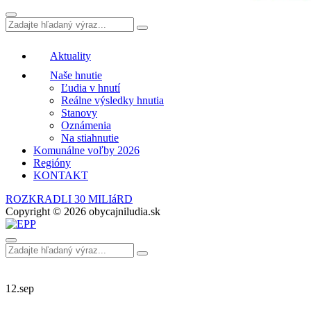
Aktuality
Naše hnutie
Ľudia v hnutí
Reálne výsledky hnutia
Stanovy
Oznámenia
Na stiahnutie
Komunálne voľby 2026
Regióny
KONTAKT
ROZKRADLI 30 MILIáRD
Copyright © 2026 obycajniludia.sk
12.
sep