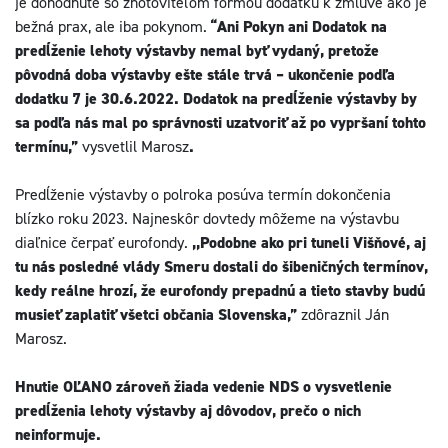
je dohodnuté so zhotoviteľom formou dodatku k zmluve ako je
bežná prax, ale iba pokynom.
“Ani Pokyn ani Dodatok na
predĺženie lehoty výstavby nemal byť vydaný, pretože
pôvodná doba výstavby ešte stále trvá – ukončenie podľa
dodatku 7 je 30.6.2022. Dodatok na predĺženie výstavby by
sa podľa nás mal po správnosti uzatvoriť až po vypršaní tohto
termínu,”
vysvetlil Marosz
.
Predĺženie výstavby o polroka posúva termín dokončenia
blízko roku 2023. Najneskôr dovtedy môžeme na výstavbu
diaľnice čerpať eurofondy.
,,Podobne ako pri tuneli Višňové, aj
tu nás posledné vlády Smeru dostali do šibeničných termínov,
kedy reálne hrozí, že eurofondy prepadnú a tieto stavby budú
musieť zaplatiť všetci občania Slovenska,”
zdôraznil Ján
Marosz.
Hnutie OĽANO zároveň žiada vedenie NDS o vysvetlenie
predĺženia lehoty výstavby aj dôvodov, prečo o nich
neinformuje.