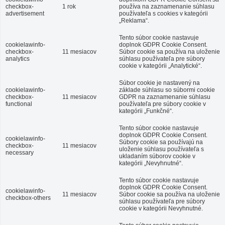
checkbox-
1 rok
používa na zaznamenanie súhlasu
advertisement
používateľa s cookies v kategórii
„Reklama“.
Tento súbor cookie nastavuje
cookielawinfo-
doplnok GDPR Cookie Consent.
checkbox-
11 mesiacov
Súbor cookie sa používa na uloženie
analytics
súhlasu používateľa pre súbory
cookie v kategórii „Analytické“.
Súbor cookie je nastavený na
cookielawinfo-
základe súhlasu so súbormi cookie
checkbox-
11 mesiacov
GDPR na zaznamenanie súhlasu
functional
používateľa pre súbory cookie v
kategórii „Funkčné“.
Tento súbor cookie nastavuje
doplnok GDPR Cookie Consent.
cookielawinfo-
Súbory cookie sa používajú na
checkbox-
11 mesiacov
uloženie súhlasu používateľa s
necessary
ukladaním súborov cookie v
kategórii „Nevyhnutné“.
Tento súbor cookie nastavuje
doplnok GDPR Cookie Consent.
cookielawinfo-
11 mesiacov
Súbor cookie sa používa na uloženie
checkbox-others
súhlasu používateľa pre súbory
cookie v kategórii Nevyhnutné.