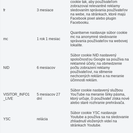
cookie tak, aby používateľom
zobrazoval relevantné reklamy
fr
3 mesiace
sledovaním správania používateľov
na webe, na stránkach, ktoré majú
Facebook pixel alebo plugin
Facebooku.
Quantserve nastavuje súbor cookie
mc na anonymné sledovanie
mc
1 rok 1 mesiac
správania používateľov na webovej
lokalite.
Súbor cookie NID nastavený
spoločnosťou Google sa používa na
reklamné účely; na obmedzenie
NID
6 mesiacov
počtu zobrazení reklamy
používateľovi, na stlmenie
nechcených reklám a na meranie
účinnosti reklám.
Súbor cookie nastavený službou
VISITOR_INFO1
5 mesiacov 27
YouTube na meranie šírky pásma,
_LIVE
dní
ktorý určuje, či používateľ získa nové
alebo staré rozhranie prehrávača.
Súbor cookie YSC nastavuje
Youtube a používa sa na sledovanie
YSC
relácia
zhliadnutí vložených videí na
stránkach Youtube.