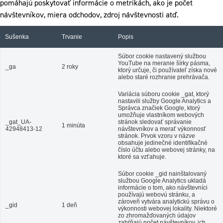
pomáhajú poskytovať informácie o metrikách, ako je počet
návštevníkov, miera odchodov, zdroj návštevnosti atď.
Sušenka
Trvanie
Popis
Súbor cookie nastavený službou
YouTube na meranie šírky pásma,
_ga
2 roky
ktorý určuje, či používateľ získa nové
alebo staré rozhranie prehrávača.
Variácia súboru cookie _gat, ktorý
nastavili služby Google Analytics a
Správca značiek Google, ktorý
umožňuje vlastníkom webových
_gat_UA-
stránok sledovať správanie
1 minúta
42948413-12
návštevníkov a merať výkonnosť
stránok. Prvok vzoru v názve
obsahuje jedinečné identifikačné
číslo účtu alebo webovej stránky, na
ktoré sa vzťahuje.
Súbor cookie _gid nainštalovaný
službou Google Analytics ukladá
informácie o tom, ako návštevníci
používajú webovú stránku, a
zároveň vytvára analytickú správu o
_gid
1 deň
výkonnosti webovej lokality. Niektoré
zo zhromažďovaných údajov
zahŕňajú počet návštevníkov, ich