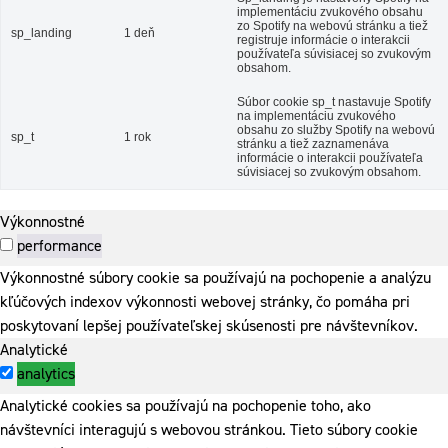
implementáciu zvukového obsahu
zo Spotify na webovú stránku a tiež
sp_landing
1 deň
registruje informácie o interakcii
používateľa súvisiacej so zvukovým
obsahom.
Súbor cookie sp_t nastavuje Spotify
na implementáciu zvukového
obsahu zo služby Spotify na webovú
sp_t
1 rok
stránku a tiež zaznamenáva
informácie o interakcii používateľa
súvisiacej so zvukovým obsahom.
Výkonnostné
performance
Výkonnostné súbory cookie sa používajú na pochopenie a analýzu
kľúčových indexov výkonnosti webovej stránky, čo pomáha pri
poskytovaní lepšej používateľskej skúsenosti pre návštevníkov.
Analytické
analytics
Analytické cookies sa používajú na pochopenie toho, ako
návštevníci interagujú s webovou stránkou. Tieto súbory cookie