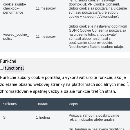
Tento súbor cookie nastavuje
cookielawinfo-
doplnok GDPR Cookie Consent.
checkbox-
11 mesiacov
Súbor cookie sa používa na uloženie
performance
súhlasu používateľa pre súbory
cookie v kategórii „Výkonostné“.
Súbor cookie je nastavený doplnkom
GDPR Cookie Consent a používa sa
viewed_cookie_
na uloženie toho, či používateľ
11 mesiacov
policy
súhlasil alebo nesúhlasil s
používaním súborov cookie.
Neuchováva žiadne osobné údaje.
Funkčné
functional
Funkčné súbory cookie pomáhajú vykonávať určité funkcie, ako je
zdieľanie obsahu webovej stránky na platformách sociálnych médií,
zhromažďovanie spätnej väzby a ďalšie funkcie tretích strán.
Sušenka
Trvanie
Popis
Používa Yahoo na poskytovanie
S
1 hodina
reklám, obsahu alebo analýz.
Sp_landing je nastavený Spotify na