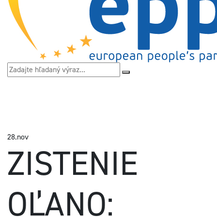
28.
nov
ZISTENIE
OĽANO: