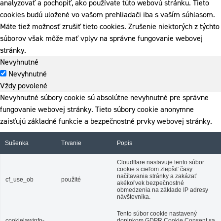
analyzovať a pochopiť, ako používate túto webovú stránku. Tieto
cookies budú uložené vo vašom prehliadači iba s vaším súhlasom.
Máte tiež možnosť zrušiť tieto cookies. Zrušenie niektorých z týchto
súborov však môže mať vplyv na správne fungovanie webovej
stránky.
Nevyhnutné
Nevyhnutné
Vždy povolené
Nevyhnutné súbory cookie sú absolútne nevyhnutné pre správne
fungovanie webovej stránky. Tieto súbory cookie anonymne
zaisťujú základné funkcie a bezpečnostné prvky webovej stránky.
Sušenka
Trvanie
Popis
Cloudflare nastavuje tento súbor
cookie s cieľom zlepšiť časy
načítavania stránky a zakázať
cf_use_ob
použité
akékoľvek bezpečnostné
obmedzenia na základe IP adresy
návštevníka.
Tento súbor cookie nastavený
cookielawinfo-
doplnkom GDPR Cookie Consent sa