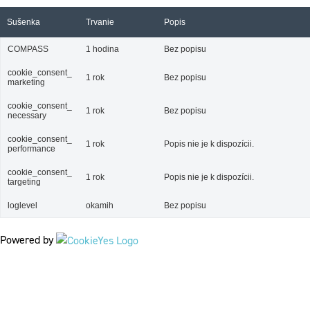
Sušenka
Trvanie
Popis
COMPASS
1 hodina
Bez popisu
cookie_consent_
1 rok
Bez popisu
marketing
cookie_consent_
1 rok
Bez popisu
necessary
cookie_consent_
1 rok
Popis nie je k dispozícii.
performance
cookie_consent_
1 rok
Popis nie je k dispozícii.
targeting
loglevel
okamih
Bez popisu
Powered by