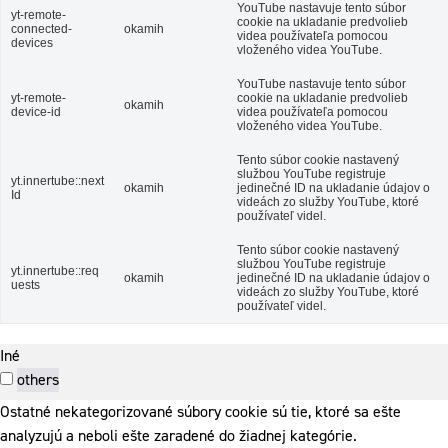
YouTube nastavuje tento súbor
yt-remote-
cookie na ukladanie predvolieb
connected-
okamih
videa používateľa pomocou
devices
vloženého videa YouTube.
YouTube nastavuje tento súbor
yt-remote-
cookie na ukladanie predvolieb
okamih
device-id
videa používateľa pomocou
vloženého videa YouTube.
Tento súbor cookie nastavený
službou YouTube registruje
yt.innertube::next
okamih
jedinečné ID na ukladanie údajov o
Id
videách zo služby YouTube, ktoré
používateľ videl.
Tento súbor cookie nastavený
službou YouTube registruje
yt.innertube::req
okamih
jedinečné ID na ukladanie údajov o
uests
videách zo služby YouTube, ktoré
používateľ videl.
Iné
others
Ostatné nekategorizované súbory cookie sú tie, ktoré sa ešte
analyzujú a neboli ešte zaradené do žiadnej kategórie.