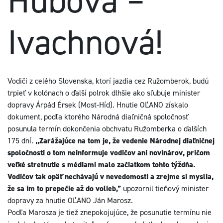
Hubová –
Ivachnová!
Vodiči z celého Slovenska, ktorí jazdia cez Ružomberok, budú
trpieť v kolónach o ďalší polrok dlhšie ako sľubuje minister
dopravy Árpád Érsek (Most-Híd). Hnutie OĽANO získalo
dokument, podľa ktorého Národná diaľničná spoločnosť
posunula termín dokončenia obchvatu Ružomberka o ďalších
175 dní.
,,Zarážajúce na tom je, že vedenie Národnej diaľničnej
spoločnosti o tom neinformuje vodičov ani novinárov, pričom
veľké stretnutie s médiami malo začiatkom tohto týždňa.
Vodičov tak opäť nechávajú v nevedomosti a zrejme si myslia,
že sa im to prepečie až do volieb,”
upozornil tieňový minister
dopravy za hnutie OĽANO Ján Marosz.
Podľa Marosza je tiež znepokojujúce, že posunutie termínu nie