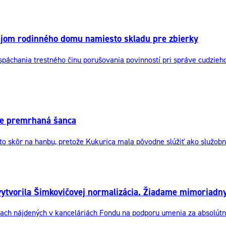
jom rodinného domu namiesto skladu pre zbierky
hania trestného činu porušovania povinností pri správe cudzieho m
 je premrhaná šanca
 to skôr na hanbu, pretože Kukurica mala pôvodne slúžiť ako služo
vytvorila Šimkovičovej normalizácia. Žiadame mimoriadn
h nájdených v kanceláriách Fondu na podporu umenia za absolútne š