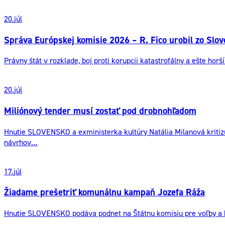
20.
júl
Správa Európskej komisie 2026 – R. Fico urobil zo Slo
Právny štát v rozklade, boj proti korupcii katastrofálny a ešte ho
20.
júl
Miliónový tender musí zostať pod drobnohľadom
Hnutie SLOVENSKO a exministerka kultúry Natália Milanová kritizu
návrhov…
17.
júl
Žiadame prešetriť komunálnu kampaň Jozefa Ráža
Hnutie SLOVENSKO podáva podnet na Štátnu komisiu pre voľby a ko