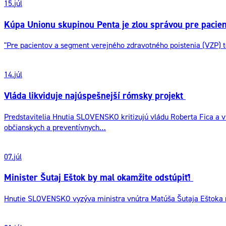
15.
júl
Kúpa Unionu skupinou Penta je zlou správou pre pacient
"Pre pacientov a segment verejného zdravotného poistenia (VZP) t
14.
júl
Vláda likviduje najúspešnejší rómsky projekt
Predstavitelia Hnutia SLOVENSKO kritizujú vládu Roberta Fica a 
občianskych a preventívnych…
07.
júl
Minister Šutaj Eštok by mal okamžite odstúpiť!
Hnutie SLOVENSKO vyzýva ministra vnútra Matúša Šutaja Eštoka na o