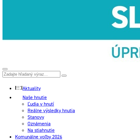
Aktuality
Naše hnutie
Ľudia v hnutí
Reálne výsledky hnutia
Stanovy
Oznámenia
Na stiahnutie
Komunálne voľby 2026