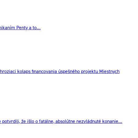
dnikaním Penty a to…
roziaci kolaps financovania úspešného projektu Miestnych
otvrdili, že išlo o fatálne, absolútne nezvládnuté konanie…