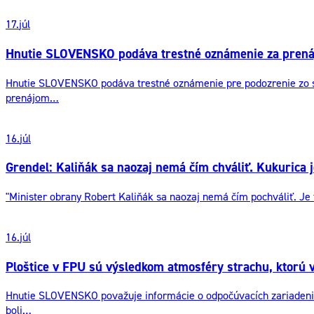
17.
júl
Hnutie SLOVENSKO podáva trestné oznámenie za prená
Hnutie SLOVENSKO podáva trestné oznámenie pre podozrenie zo spác
prenájom…
16.
júl
Grendel: Kaliňák sa naozaj nemá čím chváliť. Kukurica
"Minister obrany Robert Kaliňák sa naozaj nemá čím pochváliť. Je
16.
júl
Ploštice v FPU sú výsledkom atmosféry strachu, ktorú 
Hnutie SLOVENSKO považuje informácie o odpočúvacích zariadeniac
boli…