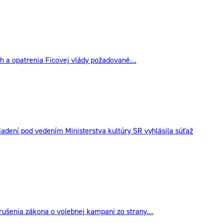
kách a opatrenia Ficovej vlády požadované…
iadení pod vedením Ministerstva kultúry SR vyhlásila súťaž
orušenia zákona o volebnej kampani zo strany…