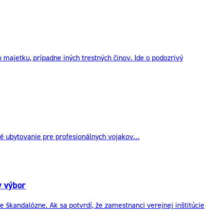
ajetku, prípadne iných trestných činov. Ide o podozrivý
bné ubytovanie pre profesionálnych vojakov…
y výbor
kandalózne. Ak sa potvrdí, že zamestnanci verejnej inštitúcie