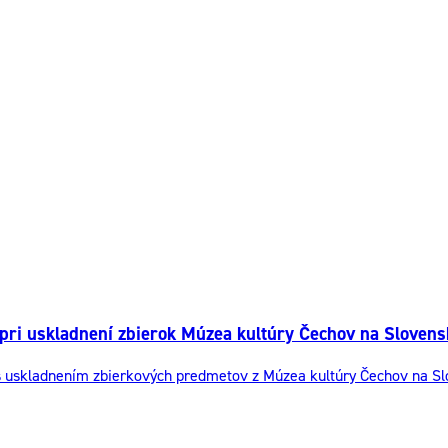
ri uskladnení zbierok Múzea kultúry Čechov na Slovens
uskladnením zbierkových predmetov z Múzea kultúry Čechov na Slov