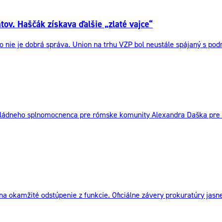
ov. Haščák získava ďalšie „zlaté vajce“
o nie je dobrá správa. Union na trhu VZP bol neustále spájaný s po
vládneho splnomocnenca pre rómske komunity Alexandra Daška pre h
kamžité odstúpenie z funkcie. Oficiálne závery prokuratúry jasne p