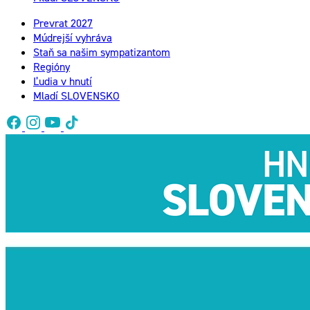
Prevrat 2027
Múdrejší vyhráva
Staň sa našim sympatizantom
Regióny
Ľudia v hnutí
Mladí SLOVENSKO