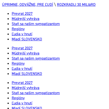
ÚPRIMNE, ODVÁŽNE, PRE ĽUDÍ
\
ROZKRADLI 30 MILIáRD
Prevrat 2027
Múdrejší vyhráva
Staň sa našim sympatizantom
Regióny
Ľudia v hnutí
Mladí SLOVENSKO
Prevrat 2027
Múdrejší vyhráva
Staň sa našim sympatizantom
Regióny
Ľudia v hnutí
Mladí SLOVENSKO
Prevrat 2027
Múdrejší vyhráva
Staň sa našim sympatizantom
Regióny
Ľudia v hnutí
Mladí SLOVENSKO