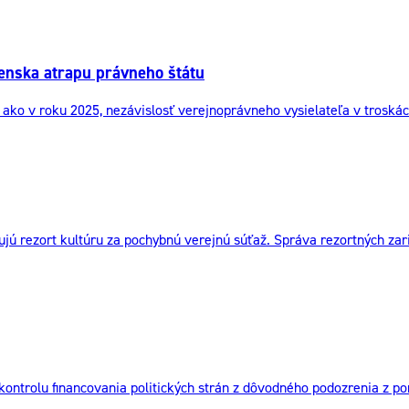
venska atrapu právneho štátu
rší ako v roku 2025, nezávislosť verejnoprávneho vysielateľa v tros
jú rezort kultúru za pochybnú verejnú súťaž. Správa rezortných zar
ntrolu financovania politických strán z dôvodného podozrenia z p